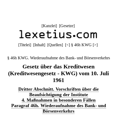
[
Kanzlei
] [
Gesetze
]
[
Titelei
] [
Inhalt
] [
Quellen
]
[
<
]
§ 46h KWG
[
>
]
§ 46h KWG. Wiederaufnahme des Bank- und Börsenverkehrs
Gesetz über das Kreditwesen
(Kreditwesengesetz - KWG) vom 10. Juli
1961
Dritter Abschnitt. Vorschriften über die
Beaufsichtigung der Institute
4. Maßnahmen in besonderen Fällen
Paragraf 46h. Wiederaufnahme des Bank- und
Börsenverkehrs