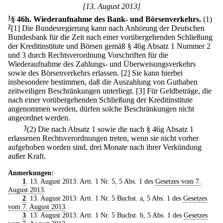
[13. August 2013]
1
§ 46h
.
Wiederaufnahme des Bank- und Börsenverkehrs.
(1)
2
[1] Die Bundesregierung kann nach Anhörung der Deutschen
Bundesbank für die Zeit nach einer vorübergehenden Schließung
der Kreditinstitute und Börsen gemäß § 46g Absatz 1 Nummer 2
und 3 durch Rechtsverordnung Vorschriften für die
Wiederaufnahme des Zahlungs- und Überweisungsverkehrs
sowie des Börsenverkehrs erlassen.
[2] Sie kann hierbei
insbesondere bestimmen, daß die Auszahlung von Guthaben
zeitweiligen Beschränkungen unterliegt.
[3] Für Geldbeträge, die
nach einer vorübergehenden Schließung der Kreditinstitute
angenommen werden, dürfen solche Beschränkungen nicht
angeordnet werden.
3
(2) Die nach Absatz 1 sowie die nach § 46g Absatz 1
erlassenen Rechtsverordnungen treten, wenn sie nicht vorher
aufgehoben worden sind, drei Monate nach ihrer Verkündung
außer Kraft.
Anmerkungen:
1
. 13. August 2013: Artt. 1 Nr. 5, 5 Abs. 1 des
Gesetzes vom 7.
August 2013
.
2
. 13. August 2013: Artt. 1 Nr. 5 Buchst. a, 5 Abs. 1 des
Gesetzes
vom 7. August 2013
.
3
. 13. August 2013: Artt. 1 Nr. 5 Buchst. b, 5 Abs. 1 des
Gesetzes