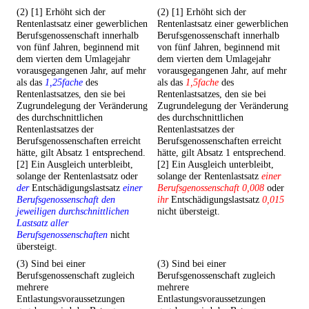
(2) [1] Erhöht sich der
(2) [1] Erhöht sich der
Rentenlastsatz einer gewerblichen
Rentenlastsatz einer gewerblichen
Berufsgenossenschaft innerhalb
Berufsgenossenschaft innerhalb
von fünf Jahren, beginnend mit
von fünf Jahren, beginnend mit
dem vierten dem Umlagejahr
dem vierten dem Umlagejahr
vorausgegangenen Jahr, auf mehr
vorausgegangenen Jahr, auf mehr
als das
1,25fache
des
als das
1,5fache
des
Rentenlastsatzes, den sie bei
Rentenlastsatzes, den sie bei
Zugrundelegung der Veränderung
Zugrundelegung der Veränderung
des durchschnittlichen
des durchschnittlichen
Rentenlastsatzes der
Rentenlastsatzes der
Berufsgenossenschaften erreicht
Berufsgenossenschaften erreicht
hätte, gilt Absatz 1 entsprechend.
hätte, gilt Absatz 1 entsprechend.
[2] Ein Ausgleich unterbleibt,
[2] Ein Ausgleich unterbleibt,
solange der Rentenlastsatz oder
solange der Rentenlastsatz
einer
der
Entschädigungslastsatz
einer
Berufsgenossenschaft 0,008
oder
Berufsgenossenschaft den
ihr
Entschädigungslastsatz
0,015
jeweiligen durchschnittlichen
nicht übersteigt.
Lastsatz aller
Berufsgenossenschaften
nicht
übersteigt.
(3) Sind bei einer
(3) Sind bei einer
Berufsgenossenschaft zugleich
Berufsgenossenschaft zugleich
mehrere
mehrere
Entlastungsvoraussetzungen
Entlastungsvoraussetzungen