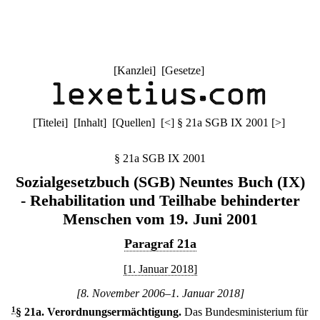
[
Kanzlei
] [
Gesetze
]
[
Titelei
] [
Inhalt
] [
Quellen
]
[
<
]
§ 21a SGB IX 2001
[
>
]
§ 21a SGB IX 2001
Sozialgesetzbuch (SGB) Neuntes Buch (IX)
- Rehabilitation und Teilhabe behinderter
Menschen vom 19. Juni 2001
Paragraf 21a
[1. Januar 2018]
[8. November 2006–1. Januar 2018]
1
§ 21a
.
Verordnungsermächtigung.
Das Bundesministerium für