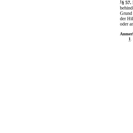
1
§ 57
.
behind
Grund 
der Hi
oder a
Anmer
1
.