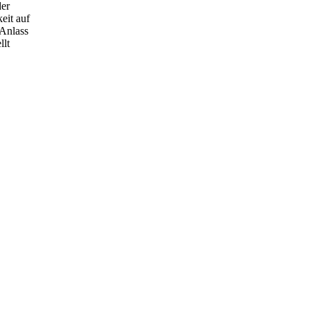
der
eit auf
Anlass
llt