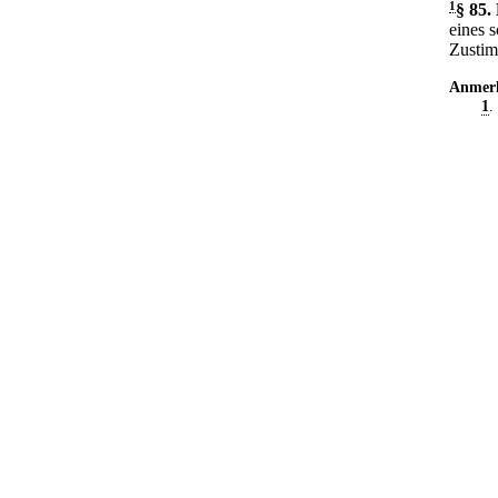
1
§ 85
.
eines 
Zustim
Anmer
1
.