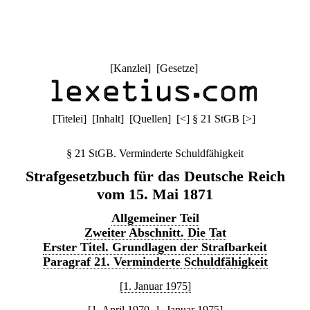
[
Kanzlei
] [
Gesetze
]
[
Titelei
] [
Inhalt
] [
Quellen
]
[
<
]
§ 21 StGB
[
>
]
§ 21 StGB. Verminderte Schuldfähigkeit
Strafgesetzbuch für das Deutsche Reich
vom 15. Mai 1871
Allgemeiner Teil
Zweiter Abschnitt. Die Tat
Erster Titel. Grundlagen der Strafbarkeit
Paragraf 21. Verminderte Schuldfähigkeit
[1. Januar 1975]
[1. April 1970–1. Januar 1975]