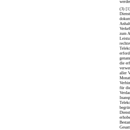
werde
(3) [1
Dienst
dokume
Anhalt
Verke
zum A
Leistu
recht
Telek
erford
genann
die er
verwe
aller 
Monate
Verbin
für di
Verdac
Inans
Telek
begrün
Dienst
erhob
Bestan
Gesamt