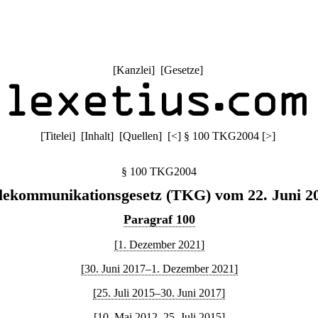
[
Kanzlei
] [
Gesetze
]
[
Titelei
] [
Inhalt
] [
Quellen
]
[
<
]
§ 100 TKG2004
[
>
]
§ 100 TKG2004
lekommunikationsgesetz (TKG) vom 22. Juni 2
Paragraf 100
[1. Dezember 2021]
[30. Juni 2017–1. Dezember 2021]
[25. Juli 2015–30. Juni 2017]
[10. Mai 2012–25. Juli 2015]