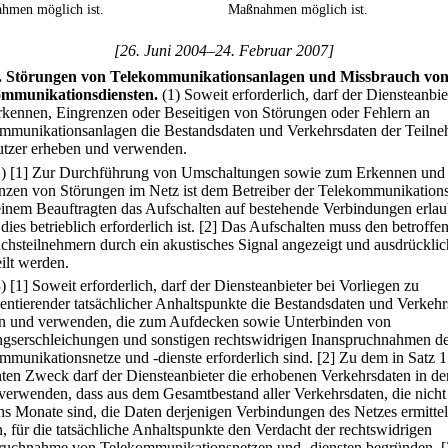
hmen möglich ist.
Maßnahmen möglich ist.
[26. Juni 2004–24. Februar 2007]
.
Störungen von Telekommunikationsanlagen und Missbrauch vo
ommunikationsdiensten.
(1) Soweit erforderlich, darf der Diensteanbie
kennen, Eingrenzen oder Beseitigen von Störungen oder Fehlern an
mmunikationsanlagen die Bestandsdaten und Verkehrsdaten der Teiln
tzer erheben und verwenden.
2)
[1] Zur Durchführung von Umschaltungen sowie zum Erkennen und
nzen von Störungen im Netz ist dem Betreiber der Telekommunikation
einem Beauftragten das Aufschalten auf bestehende Verbindungen erlau
dies betrieblich erforderlich ist.
[2] Das Aufschalten muss den betroffe
chsteilnehmern durch ein akustisches Signal angezeigt und ausdrücklic
ilt werden.
3)
[1] Soweit erforderlich, darf der Diensteanbieter bei Vorliegen zu
ntierender tatsächlicher Anhaltspunkte die Bestandsdaten und Verkehr
n und verwenden, die zum Aufdecken sowie Unterbinden von
ngserschleichungen und sonstigen rechtswidrigen Inanspruchnahmen d
mmunikationsnetze und -dienste erforderlich sind.
[2] Zu dem in Satz 1
ten Zweck darf der Diensteanbieter die erhobenen Verkehrsdaten in de
verwenden, dass aus dem Gesamtbestand aller Verkehrsdaten, die nicht 
chs Monate sind, die Daten derjenigen Verbindungen des Netzes ermittel
, für die tatsächliche Anhaltspunkte den Verdacht der rechtswidrigen
ruchnahme von Telekommunikationsnetzen und -diensten begründen.
[