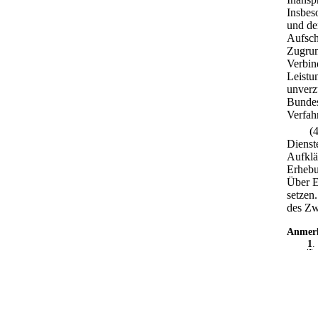
Insbes
und de
Aufsch
Zugrun
Verbin
Leistu
unverz
Bundes
Verfah
(
Dienst
Aufklä
Erhebu
Über E
setzen.
des Zw
Anmer
1
.