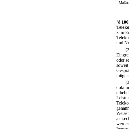
Maßna
1
§ 100
Telek
zum Er
Teleko
und Nu
(
Eingre
oder s
soweit 
Gesprä
mitgete
(
dokume
erhebe
Leistu
Teleko
genann
Weise 
als se
werden
Inansp