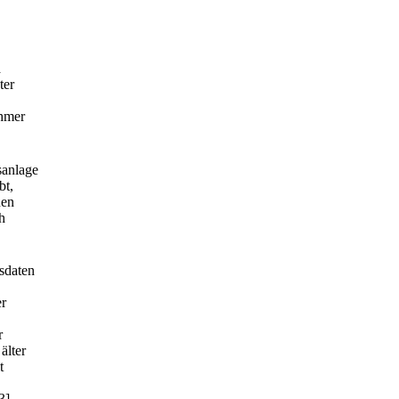
n
ter
ehmer
sanlage
bt,
nen
h
sdaten
er
r
älter
t
3]