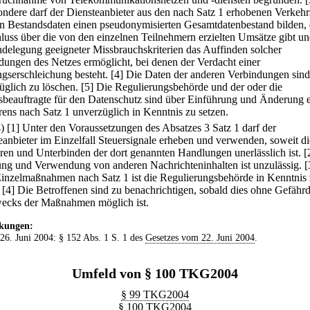
ondere darf der Diensteanbieter aus den nach Satz 1 erhobenen Verkehr
n Bestandsdaten einen pseudonymisierten Gesamtdatenbestand bilden, 
luss über die von den einzelnen Teilnehmern erzielten Umsätze gibt un
delegung geeigneter Missbrauchskriterien das Auffinden solcher
dungen des Netzes ermöglicht, bei denen der Verdacht einer
ngserschleichung besteht.
[4] Die Daten der anderen Verbindungen sind
üglich zu löschen.
[5] Die Regulierungsbehörde und der oder die
beauftragte für den Datenschutz sind über Einführung und Änderung 
rens nach Satz 1 unverzüglich in Kenntnis zu setzen.
4)
[1] Unter den Voraussetzungen des Absatzes 3 Satz 1 darf der
eanbieter im Einzelfall Steuersignale erheben und verwenden, soweit d
ren und Unterbinden der dort genannten Handlungen unerlässlich ist.
[
ng und Verwendung von anderen Nachrichteninhalten ist unzulässig.
[
inzelmaßnahmen nach Satz 1 ist die Regulierungsbehörde in Kenntnis
[4] Die Betroffenen sind zu benachrichtigen, sobald dies ohne Gefähr
ecks der Maßnahmen möglich ist.
kungen:
 26. Juni 2004: § 152 Abs. 1 S. 1 des
Gesetzes vom 22. Juni 2004
.
Umfeld von § 100 TKG2004
§ 99 TKG2004
§ 100 TKG2004