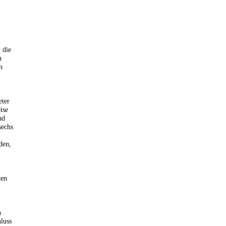
 die
n
n
1
eter
ise
nd
sechs
den,
ten
n
luss