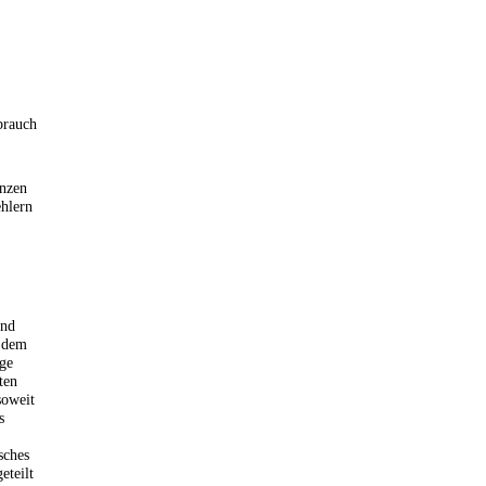
brauch
enzen
ehlern
und
t dem
ge
ten
soweit
s
sches
eteilt