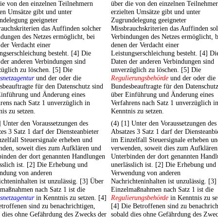
ie von den einzelnen Teilnehmern
über die von den einzelnen Teilnehme
ten Umsätze gibt und unter
erzielten Umsätze gibt und unter
ndelegung geeigneter
Zugrundelegung geeigneter
auchskriterien das Auffinden solcher
Missbrauchskriterien das Auffinden so
dungen des Netzes ermöglicht, bei
Verbindungen des Netzes ermöglicht, b
der Verdacht einer
denen der Verdacht einer
ngserschleichung besteht. [4] Die
Leistungserschleichung besteht. [4] Di
 der anderen Verbindungen sind
Daten der anderen Verbindungen sind
üglich zu löschen. [5] Die
unverzüglich zu löschen. [5] Die
snetzagentur
und der oder die
Regulierungsbehörde
und der oder die
beauftragte für den Datenschutz sind
Bundesbeauftragte für den Datenschutz
Einführung und Änderung eines
über Einführung und Änderung eines
rens nach Satz 1 unverzüglich in
Verfahrens nach Satz 1 unverzüglich i
is zu setzen.
Kenntnis zu setzen.
] Unter den Voraussetzungen des
(4) [1] Unter den Voraussetzungen des
es 3 Satz 1 darf der Diensteanbieter
Absatzes 3 Satz 1 darf der Diensteanbi
zelfall Steuersignale erheben und
im Einzelfall Steuersignale erheben u
nden, soweit dies zum Aufklären und
verwenden, soweit dies zum Aufklären
binden der dort genannten Handlungen
Unterbinden der dort genannten Hand
sslich ist. [2] Die Erhebung und
unerlässlich ist. [2] Die Erhebung und
ndung von anderen
Verwendung von anderen
chteninhalten ist unzulässig. [3] Über
Nachrichteninhalten ist unzulässig. [3
lmaßnahmen nach Satz 1 ist die
Einzelmaßnahmen nach Satz 1 ist die
snetzagentur
in Kenntnis zu setzen. [4]
Regulierungsbehörde
in Kenntnis zu se
troffenen sind zu benachrichtigen,
[4] Die Betroffenen sind zu benachrich
d dies ohne Gefährdung des Zwecks der
sobald dies ohne Gefährdung des Zwec