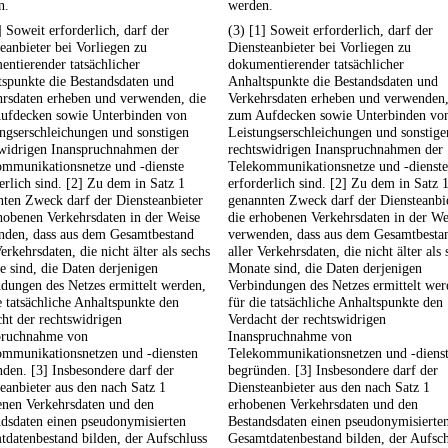
n.
werden.
] Soweit erforderlich, darf der
(3) [1] Soweit erforderlich, darf der
eanbieter bei Vorliegen zu
Diensteanbieter bei Vorliegen zu
ntierender tatsächlicher
dokumentierender tatsächlicher
spunkte die Bestandsdaten und
Anhaltspunkte die Bestandsdaten und
hrsdaten erheben und verwenden, die
Verkehrsdaten erheben und verwenden,
ufdecken sowie Unterbinden von
zum Aufdecken sowie Unterbinden vo
ngserschleichungen und sonstigen
Leistungserschleichungen und sonstige
swidrigen Inanspruchnahmen der
rechtswidrigen Inanspruchnahmen der
ommunikationsnetze und -dienste
Telekommunikationsnetze und -dienste
erlich sind. [2] Zu dem in Satz 1
erforderlich sind. [2] Zu dem in Satz 
ten Zweck darf der Diensteanbieter
genannten Zweck darf der Diensteanbi
hobenen Verkehrsdaten in der Weise
die erhobenen Verkehrsdaten in der We
nden, dass aus dem Gesamtbestand
verwenden, dass aus dem Gesamtbesta
Verkehrsdaten, die nicht älter als sechs
aller Verkehrsdaten, die nicht älter als 
 sind, die Daten derjenigen
Monate sind, die Daten derjenigen
dungen des Netzes ermittelt werden,
Verbindungen des Netzes ermittelt wer
e tatsächliche Anhaltspunkte den
für die tatsächliche Anhaltspunkte den
ht der rechtswidrigen
Verdacht der rechtswidrigen
pruchnahme von
Inanspruchnahme von
ommunikationsnetzen und -diensten
Telekommunikationsnetzen und -diens
den. [3] Insbesondere darf der
begründen. [3] Insbesondere darf der
eanbieter aus den nach Satz 1
Diensteanbieter aus den nach Satz 1
enen Verkehrsdaten und den
erhobenen Verkehrsdaten und den
dsdaten einen pseudonymisierten
Bestandsdaten einen pseudonymisierte
datenbestand bilden, der Aufschluss
Gesamtdatenbestand bilden, der Aufsch