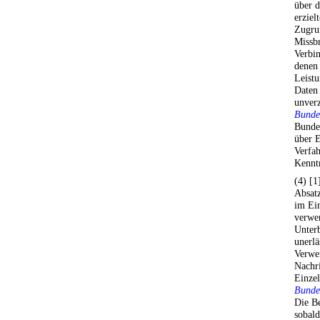
über d
erziel
Zugru
Missbr
Verbin
denen 
Leistu
Daten
unverz
Bunde
Bundes
über 
Verfah
Kenntn
(4) [1
Absatz
im Ein
verwe
Unter
unerlä
Verwe
Nachri
Einze
Bunde
Die Be
sobal