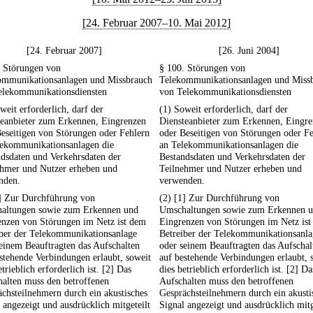
[24. Februar 2007–10. Mai 2012]
[24. Februar 2007]
[26. Juni 2004]
. Störungen von
§ 100. Störungen von
ommunikationsanlagen und Missbrauch
Telekommunikationsanlagen und Miss
elekommunikationsdiensten
von Telekommunikationsdiensten
weit erforderlich, darf der
(1) Soweit erforderlich, darf der
teanbieter zum Erkennen, Eingrenzen
Diensteanbieter zum Erkennen, Eingr
eseitigen von Störungen oder Fehlern
oder Beseitigen von Störungen oder F
lekommunikationsanlagen die
an Telekommunikationsanlagen die
dsdaten und Verkehrsdaten der
Bestandsdaten und Verkehrsdaten der
ehmer und Nutzer erheben und
Teilnehmer und Nutzer erheben und
nden.
verwenden.
1] Zur Durchführung von
(2) [1] Zur Durchführung von
altungen sowie zum Erkennen und
Umschaltungen sowie zum Erkennen 
enzen von Störungen im Netz ist dem
Eingrenzen von Störungen im Netz is
iber der Telekommunikationsanlage
Betreiber der Telekommunikationsanla
einem Beauftragten das Aufschalten
oder seinem Beauftragten das Aufschal
stehende Verbindungen erlaubt, soweit
auf bestehende Verbindungen erlaubt, 
etrieblich erforderlich ist. [2] Das
dies betrieblich erforderlich ist. [2] Da
alten muss den betroffenen
Aufschalten muss den betroffenen
chsteilnehmern durch ein akustisches
Gesprächsteilnehmern durch ein akusti
 angezeigt und ausdrücklich mitgeteilt
Signal angezeigt und ausdrücklich mitg