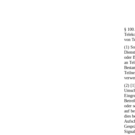
§ 100
Telek
von T
(1) So
Diens
oder B
an Te
Bestan
Teiln
verwe
(2) [
Umsch
Eingr
Betre
oder s
auf be
dies b
Aufsch
Gesprä
Signal