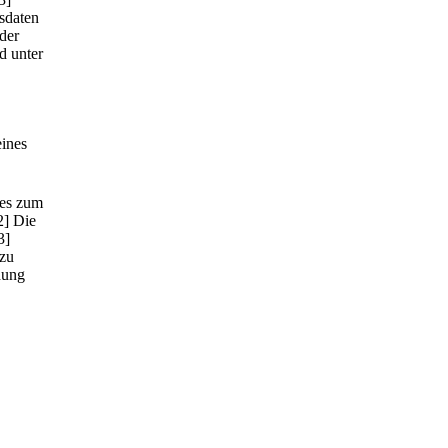
sdaten
der
d unter
eines
ies zum
2] Die
3]
 zu
dung