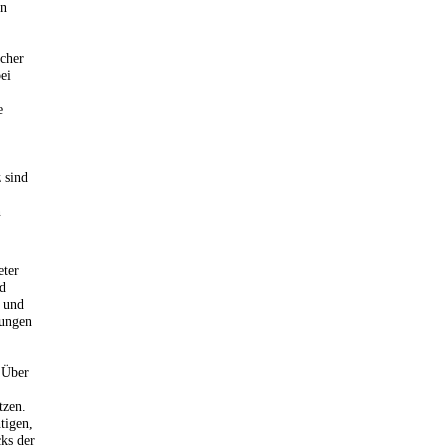
rn
lcher
ei
e
 sind
n
eter
nd
 und
lungen
] Über
tzen.
tigen,
ks der