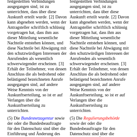
festgestellten Verbindungen
festgestellten Verbindungen
ausgegangen sind, ist zu
ausgegangen sind, ist zu
unterrichten, dass über diese
unterrichten, dass über diese
Auskunft erteilt wurde. [2] Davon
Auskunft erteilt wurde. [2] Davon
kann abgesehen werden, wenn der
kann abgesehen werden, wenn der
Antragsteller schriftlich schlüssig
Antragsteller schriftlich schlüssig
vorgetragen hat, dass ihm aus
vorgetragen hat, dass ihm aus
dieser Mitteilung wesentliche
dieser Mitteilung wesentliche
Nachteile entstehen können, und
Nachteile entstehen können, und
diese Nachteile bei Abwägung mit
diese Nachteile bei Abwägung mit
den schutzwürdigen Interessen der
den schutzwürdigen Interessen der
Anrufenden als wesentlich
Anrufenden als wesentlich
schwerwiegender erscheinen. [3]
schwerwiegender erscheinen. [3]
Erhält der Teilnehmer, von dessen
Erhält der Teilnehmer, von dessen
Anschluss die als bedrohend oder
Anschluss die als bedrohend oder
belästigend bezeichneten Anrufe
belästigend bezeichneten Anrufe
ausgegangen sind, auf andere
ausgegangen sind, auf andere
Weise Kenntnis von der
Weise Kenntnis von der
Auskunftserteilung, so ist er auf
Auskunftserteilung, so ist er auf
Verlangen über die
Verlangen über die
Auskunftserteilung zu
Auskunftserteilung zu
unterrichten.
unterrichten.
(5) Die
Bundesnetzagentur
sowie
(5) Die
Regulierungsbehörde
der oder die Bundesbeauftragte
sowie der oder die
für den Datenschutz sind über die
Bundesbeauftragte für den
Einführung und Änderung des
Datenschutz sind über die