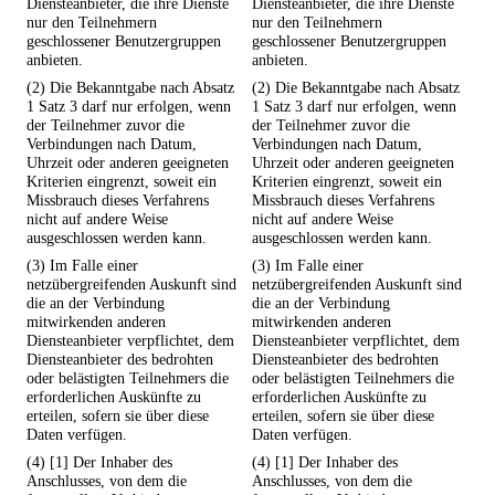
Diensteanbieter, die ihre Dienste
Diensteanbieter, die ihre Dienste
nur den Teilnehmern
nur den Teilnehmern
geschlossener Benutzergruppen
geschlossener Benutzergruppen
anbieten.
anbieten.
(2) Die Bekanntgabe nach Absatz
(2) Die Bekanntgabe nach Absatz
1 Satz 3 darf nur erfolgen, wenn
1 Satz 3 darf nur erfolgen, wenn
der Teilnehmer zuvor die
der Teilnehmer zuvor die
Verbindungen nach Datum,
Verbindungen nach Datum,
Uhrzeit oder anderen geeigneten
Uhrzeit oder anderen geeigneten
Kriterien eingrenzt, soweit ein
Kriterien eingrenzt, soweit ein
Missbrauch dieses Verfahrens
Missbrauch dieses Verfahrens
nicht auf andere Weise
nicht auf andere Weise
ausgeschlossen werden kann.
ausgeschlossen werden kann.
(3) Im Falle einer
(3) Im Falle einer
netzübergreifenden Auskunft sind
netzübergreifenden Auskunft sind
die an der Verbindung
die an der Verbindung
mitwirkenden anderen
mitwirkenden anderen
Diensteanbieter verpflichtet, dem
Diensteanbieter verpflichtet, dem
Diensteanbieter des bedrohten
Diensteanbieter des bedrohten
oder belästigten Teilnehmers die
oder belästigten Teilnehmers die
erforderlichen Auskünfte zu
erforderlichen Auskünfte zu
erteilen, sofern sie über diese
erteilen, sofern sie über diese
Daten verfügen.
Daten verfügen.
(4) [1] Der Inhaber des
(4) [1] Der Inhaber des
Anschlusses, von dem die
Anschlusses, von dem die