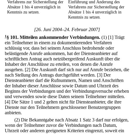
Verfahrens zur Sicherstellung der
Einführung und Änderung des
Absätze 1 bis 4 unverzüglich in
Verfahrens zur Sicherstellung der
Kenntnis zu setzen.
Absätze 1 bis 4 unverzüglich in
Kenntnis zu setzen.
[26. Juni 2004–24. Februar 2007]
1
§ 101
.
Mitteilen ankommender Verbindungen.
(1)
[1] Trägt
ein Teilnehmer in einem zu dokumentierenden Verfahren
schlüssig vor, dass bei seinem Anschluss bedrohende oder
belästigende Anrufe ankommen, hat der Diensteanbieter auf
schriftlichen Antrag auch netzübergreifend Auskunft über die
Inhaber der Anschlüsse zu erteilen, von denen die Anrufe
ausgehen.
[2] Die Auskunft darf sich nur auf Anrufe beziehen, die
nach Stellung des Antrags durchgeführt werden.
[3] Der
Diensteanbieter darf die Rufnummern, Namen und Anschriften
der Inhaber dieser Anschlüsse sowie Datum und Uhrzeit des
Beginns der Verbindungen und der Verbindungsversuche erheben
und verwenden sowie diese Daten seinem Teilnehmer mitteilen.
[4] Die Sätze 1 und 2 gelten nicht für Diensteanbieter, die ihre
Dienste nur den Teilnehmern geschlossener Benutzergruppen
anbieten.
(2) Die Bekanntgabe nach Absatz 1 Satz 3 darf nur erfolgen,
wenn der Teilnehmer zuvor die Verbindungen nach Datum,
Uhrzeit oder anderen geeigneten Kriterien eingrenzt, soweit ein