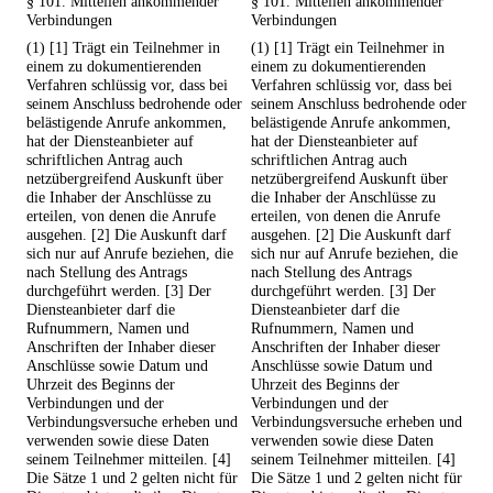
§ 101. Mitteilen ankommender
§ 101. Mitteilen ankommender
Verbindungen
Verbindungen
(1) [1] Trägt ein Teilnehmer in
(1) [1] Trägt ein Teilnehmer in
einem zu dokumentierenden
einem zu dokumentierenden
Verfahren schlüssig vor, dass bei
Verfahren schlüssig vor, dass bei
seinem Anschluss bedrohende oder
seinem Anschluss bedrohende oder
belästigende Anrufe ankommen,
belästigende Anrufe ankommen,
hat der Diensteanbieter auf
hat der Diensteanbieter auf
schriftlichen Antrag auch
schriftlichen Antrag auch
netzübergreifend Auskunft über
netzübergreifend Auskunft über
die Inhaber der Anschlüsse zu
die Inhaber der Anschlüsse zu
erteilen, von denen die Anrufe
erteilen, von denen die Anrufe
ausgehen. [2] Die Auskunft darf
ausgehen. [2] Die Auskunft darf
sich nur auf Anrufe beziehen, die
sich nur auf Anrufe beziehen, die
nach Stellung des Antrags
nach Stellung des Antrags
durchgeführt werden. [3] Der
durchgeführt werden. [3] Der
Diensteanbieter darf die
Diensteanbieter darf die
Rufnummern, Namen und
Rufnummern, Namen und
Anschriften der Inhaber dieser
Anschriften der Inhaber dieser
Anschlüsse sowie Datum und
Anschlüsse sowie Datum und
Uhrzeit des Beginns der
Uhrzeit des Beginns der
Verbindungen und der
Verbindungen und der
Verbindungsversuche erheben und
Verbindungsversuche erheben und
verwenden sowie diese Daten
verwenden sowie diese Daten
seinem Teilnehmer mitteilen. [4]
seinem Teilnehmer mitteilen. [4]
Die Sätze 1 und 2 gelten nicht für
Die Sätze 1 und 2 gelten nicht für