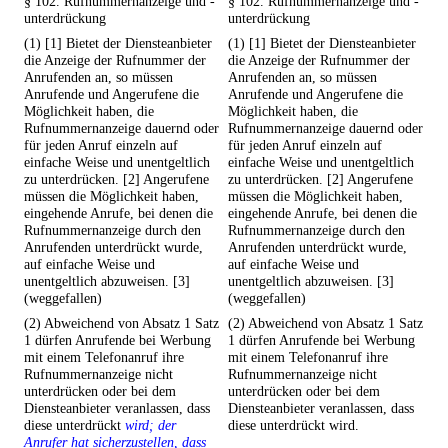
§ 102. Rufnummernanzeige und -
§ 102. Rufnummernanzeige und -
unterdrückung
unterdrückung
(1) [1] Bietet der Diensteanbieter
(1) [1] Bietet der Diensteanbieter
die Anzeige der Rufnummer der
die Anzeige der Rufnummer der
Anrufenden an, so müssen
Anrufenden an, so müssen
Anrufende und Angerufene die
Anrufende und Angerufene die
Möglichkeit haben, die
Möglichkeit haben, die
Rufnummernanzeige dauernd oder
Rufnummernanzeige dauernd oder
für jeden Anruf einzeln auf
für jeden Anruf einzeln auf
einfache Weise und unentgeltlich
einfache Weise und unentgeltlich
zu unterdrücken. [2] Angerufene
zu unterdrücken. [2] Angerufene
müssen die Möglichkeit haben,
müssen die Möglichkeit haben,
eingehende Anrufe, bei denen die
eingehende Anrufe, bei denen die
Rufnummernanzeige durch den
Rufnummernanzeige durch den
Anrufenden unterdrückt wurde,
Anrufenden unterdrückt wurde,
auf einfache Weise und
auf einfache Weise und
unentgeltlich abzuweisen. [3]
unentgeltlich abzuweisen. [3]
(weggefallen)
(weggefallen)
(2) Abweichend von Absatz 1 Satz
(2) Abweichend von Absatz 1 Satz
1 dürfen Anrufende bei Werbung
1 dürfen Anrufende bei Werbung
mit einem Telefonanruf ihre
mit einem Telefonanruf ihre
Rufnummernanzeige nicht
Rufnummernanzeige nicht
unterdrücken oder bei dem
unterdrücken oder bei dem
Diensteanbieter veranlassen, dass
Diensteanbieter veranlassen, dass
diese unterdrückt
wird; der
diese unterdrückt wird.
Anrufer hat sicherzustellen, dass