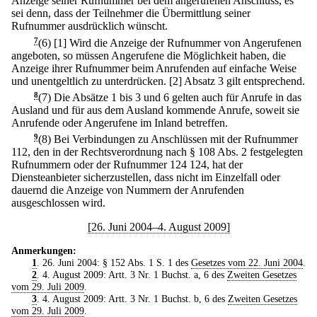
Anzeige seiner Rufnummer bei dem angerufenen Anschluss, es
sei denn, dass der Teilnehmer die Übermittlung seiner
Rufnummer ausdrücklich wünscht.
7
(6)
[1] Wird die Anzeige der Rufnummer von Angerufenen
angeboten, so müssen Angerufene die Möglichkeit haben, die
Anzeige ihrer Rufnummer beim Anrufenden auf einfache Weise
und unentgeltlich zu unterdrücken.
[2] Absatz 3 gilt entsprechend.
8
(7) Die Absätze 1 bis 3 und 6 gelten auch für Anrufe in das
Ausland und für aus dem Ausland kommende Anrufe, soweit sie
Anrufende oder Angerufene im Inland betreffen.
9
(8) Bei Verbindungen zu Anschlüssen mit der Rufnummer
112, den in der Rechtsverordnung nach § 108 Abs. 2 festgelegten
Rufnummern oder der Rufnummer 124 124, hat der
Diensteanbieter sicherzustellen, dass nicht im Einzelfall oder
dauernd die Anzeige von Nummern der Anrufenden
ausgeschlossen wird.
[26. Juni 2004–4. August 2009]
Anmerkungen:
1
. 26. Juni 2004: § 152 Abs. 1 S. 1 des
Gesetzes vom 22. Juni 2004
.
2
. 4. August 2009: Artt. 3 Nr. 1 Buchst. a, 6 des
Zweiten Gesetzes
vom 29. Juli 2009
.
3
. 4. August 2009: Artt. 3 Nr. 1 Buchst. b, 6 des
Zweiten Gesetzes
vom 29. Juli 2009
.