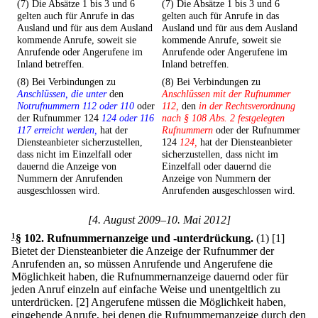
(7) Die Absätze 1 bis 3 und 6
(7) Die Absätze 1 bis 3 und 6
gelten auch für Anrufe in das
gelten auch für Anrufe in das
Ausland und für aus dem Ausland
Ausland und für aus dem Ausland
kommende Anrufe, soweit sie
kommende Anrufe, soweit sie
Anrufende oder Angerufene im
Anrufende oder Angerufene im
Inland betreffen.
Inland betreffen.
(8) Bei Verbindungen zu
(8) Bei Verbindungen zu
Anschlüssen, die unter
den
Anschlüssen mit der Rufnummer
Notrufnummern 112 oder 110
oder
112,
den
in der Rechtsverordnung
der Rufnummer 124
124 oder 116
nach § 108 Abs. 2 festgelegten
117 erreicht werden,
hat der
Rufnummern
oder der Rufnummer
Diensteanbieter sicherzustellen,
124
124,
hat der Diensteanbieter
dass nicht im Einzelfall oder
sicherzustellen, dass nicht im
dauernd die Anzeige von
Einzelfall oder dauernd die
Nummern der Anrufenden
Anzeige von Nummern der
ausgeschlossen wird.
Anrufenden ausgeschlossen wird.
[4. August 2009–10. Mai 2012]
1
§ 102
.
Rufnummernanzeige und -unterdrückung.
(1)
[1]
Bietet der Diensteanbieter die Anzeige der Rufnummer der
Anrufenden an, so müssen Anrufende und Angerufene die
Möglichkeit haben, die Rufnummernanzeige dauernd oder für
jeden Anruf einzeln auf einfache Weise und unentgeltlich zu
unterdrücken.
[2] Angerufene müssen die Möglichkeit haben,
eingehende Anrufe, bei denen die Rufnummernanzeige durch den