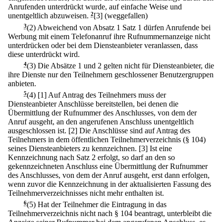
Anrufenden unterdrückt wurde, auf einfache Weise und
unentgeltlich abzuweisen.
2
[3] (weggefallen)
3
(2) Abweichend von Absatz 1 Satz 1 dürfen Anrufende bei
Werbung mit einem Telefonanruf ihre Rufnummernanzeige nicht
unterdrücken oder bei dem Diensteanbieter veranlassen, dass
diese unterdrückt wird.
4
(3) Die Absätze 1 und 2 gelten nicht für Diensteanbieter, die
ihre Dienste nur den Teilnehmern geschlossener Benutzergruppen
anbieten.
5
(4)
[1] Auf Antrag des Teilnehmers muss der
Diensteanbieter Anschlüsse bereitstellen, bei denen die
Übermittlung der Rufnummer des Anschlusses, von dem der
Anruf ausgeht, an den angerufenen Anschluss unentgeltlich
ausgeschlossen ist.
[2] Die Anschlüsse sind auf Antrag des
Teilnehmers in dem öffentlichen Teilnehmerverzeichnis (§ 104)
seines Diensteanbieters zu kennzeichnen.
[3] Ist eine
Kennzeichnung nach Satz 2 erfolgt, so darf an den so
gekennzeichneten Anschluss eine Übermittlung der Rufnummer
des Anschlusses, von dem der Anruf ausgeht, erst dann erfolgen,
wenn zuvor die Kennzeichnung in der aktualisierten Fassung des
Teilnehmerverzeichnisses nicht mehr enthalten ist.
6
(5) Hat der Teilnehmer die Eintragung in das
Teilnehmerverzeichnis nicht nach § 104 beantragt, unterbleibt die