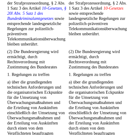
der Strafprozessordnung, § 2 Abs.
der Strafprozessordnung, § 2 Abs.
1 Satz 3 des Artikel
10-Gesetzes, §
1 Satz 3 des Artikel
10-Gesetzes
20l Abs. 5 Satz 1 des
sowie entsprechende
Bundeskriminalamtgesetzes
sowie
landesgesetzliche Regelungen zur
entsprechende landesgesetzliche
polizeilich-präventiven
Regelungen zur polizeilich-
Telekommunikationsüberwachung
präventiven
bleiben unberührt.
Telekommunikationsüberwachung
bleiben unberührt.
(2) Die Bundesregierung wird
(2) Die Bundesregierung wird
ermächtigt, durch
ermächtigt, durch
Rechtsverordnung mit
Rechtsverordnung mit
Zustimmung des Bundesrates
Zustimmung des Bundesrates
1. Regelungen zu treffen
1. Regelungen zu treffen
a) über die grundlegenden
a) über die grundlegenden
technischen Anforderungen und
technischen Anforderungen und
die organisatorischen Eckpunkte
die organisatorischen Eckpunkte
für die Umsetzung von
für die Umsetzung von
Überwachungsmaßnahmen und
Überwachungsmaßnahmen und
die Erteilung von Auskünften
die Erteilung von Auskünften
einschließlich der Umsetzung von
einschließlich der Umsetzung von
Überwachungsmaßnahmen und
Überwachungsmaßnahmen und
der Erteilung von Auskünften
der Erteilung von Auskünften
durch einen von dem
durch einen von dem
Verpflichteten beauftragten
Verpflichteten beauftragten