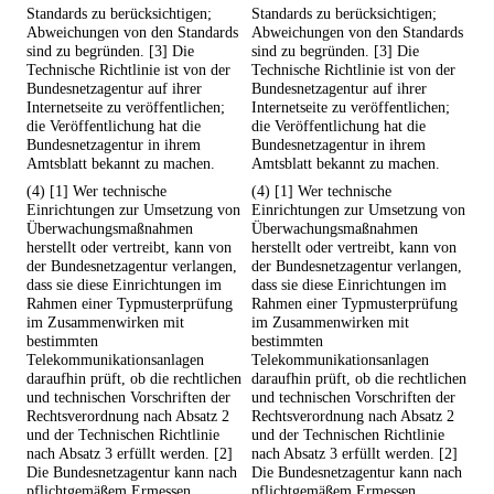
Standards zu berücksichtigen;
Standards zu berücksichtigen;
Abweichungen von den Standards
Abweichungen von den Standards
sind zu begründen. [3] Die
sind zu begründen. [3] Die
Technische Richtlinie ist von der
Technische Richtlinie ist von der
Bundesnetzagentur auf ihrer
Bundesnetzagentur auf ihrer
Internetseite zu veröffentlichen;
Internetseite zu veröffentlichen;
die Veröffentlichung hat die
die Veröffentlichung hat die
Bundesnetzagentur in ihrem
Bundesnetzagentur in ihrem
Amtsblatt bekannt zu machen.
Amtsblatt bekannt zu machen.
(4) [1] Wer technische
(4) [1] Wer technische
Einrichtungen zur Umsetzung von
Einrichtungen zur Umsetzung von
Überwachungsmaßnahmen
Überwachungsmaßnahmen
herstellt oder vertreibt, kann von
herstellt oder vertreibt, kann von
der Bundesnetzagentur verlangen,
der Bundesnetzagentur verlangen,
dass sie diese Einrichtungen im
dass sie diese Einrichtungen im
Rahmen einer Typmusterprüfung
Rahmen einer Typmusterprüfung
im Zusammenwirken mit
im Zusammenwirken mit
bestimmten
bestimmten
Telekommunikationsanlagen
Telekommunikationsanlagen
daraufhin prüft, ob die rechtlichen
daraufhin prüft, ob die rechtlichen
und technischen Vorschriften der
und technischen Vorschriften der
Rechtsverordnung nach Absatz 2
Rechtsverordnung nach Absatz 2
und der Technischen Richtlinie
und der Technischen Richtlinie
nach Absatz 3 erfüllt werden. [2]
nach Absatz 3 erfüllt werden. [2]
Die Bundesnetzagentur kann nach
Die Bundesnetzagentur kann nach
pflichtgemäßem Ermessen
pflichtgemäßem Ermessen