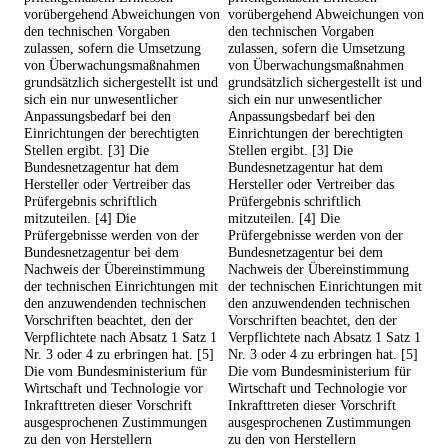
vorübergehend Abweichungen von
vorübergehend Abweichungen von
den technischen Vorgaben
den technischen Vorgaben
zulassen, sofern die Umsetzung
zulassen, sofern die Umsetzung
von Überwachungsmaßnahmen
von Überwachungsmaßnahmen
grundsätzlich sichergestellt ist und
grundsätzlich sichergestellt ist und
sich ein nur unwesentlicher
sich ein nur unwesentlicher
Anpassungsbedarf bei den
Anpassungsbedarf bei den
Einrichtungen der berechtigten
Einrichtungen der berechtigten
Stellen ergibt. [3] Die
Stellen ergibt. [3] Die
Bundesnetzagentur hat dem
Bundesnetzagentur hat dem
Hersteller oder Vertreiber das
Hersteller oder Vertreiber das
Prüfergebnis schriftlich
Prüfergebnis schriftlich
mitzuteilen. [4] Die
mitzuteilen. [4] Die
Prüfergebnisse werden von der
Prüfergebnisse werden von der
Bundesnetzagentur bei dem
Bundesnetzagentur bei dem
Nachweis der Übereinstimmung
Nachweis der Übereinstimmung
der technischen Einrichtungen mit
der technischen Einrichtungen mit
den anzuwendenden technischen
den anzuwendenden technischen
Vorschriften beachtet, den der
Vorschriften beachtet, den der
Verpflichtete nach Absatz 1 Satz 1
Verpflichtete nach Absatz 1 Satz 1
Nr. 3 oder 4 zu erbringen hat. [5]
Nr. 3 oder 4 zu erbringen hat. [5]
Die vom Bundesministerium für
Die vom Bundesministerium für
Wirtschaft und Technologie vor
Wirtschaft und Technologie vor
Inkrafttreten dieser Vorschrift
Inkrafttreten dieser Vorschrift
ausgesprochenen Zustimmungen
ausgesprochenen Zustimmungen
zu den von Herstellern
zu den von Herstellern