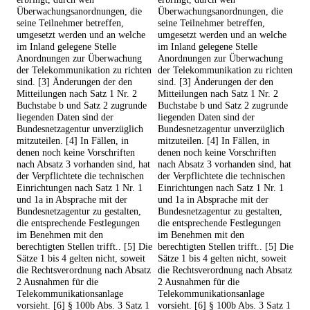
Überwachungsanordnungen, die
Überwachungsanordnungen, die
seine Teilnehmer betreffen,
seine Teilnehmer betreffen,
umgesetzt werden und an welche
umgesetzt werden und an welche
im Inland gelegene Stelle
im Inland gelegene Stelle
Anordnungen zur Überwachung
Anordnungen zur Überwachung
der Telekommunikation zu richten
der Telekommunikation zu richten
sind. [3] Änderungen der den
sind. [3] Änderungen der den
Mitteilungen nach Satz 1 Nr. 2
Mitteilungen nach Satz 1 Nr. 2
Buchstabe b und Satz 2 zugrunde
Buchstabe b und Satz 2 zugrunde
liegenden Daten sind der
liegenden Daten sind der
Bundesnetzagentur unverzüglich
Bundesnetzagentur unverzüglich
mitzuteilen. [4] In Fällen, in
mitzuteilen. [4] In Fällen, in
denen noch keine Vorschriften
denen noch keine Vorschriften
nach Absatz 3 vorhanden sind, hat
nach Absatz 3 vorhanden sind, hat
der Verpflichtete die technischen
der Verpflichtete die technischen
Einrichtungen nach Satz 1 Nr. 1
Einrichtungen nach Satz 1 Nr. 1
und 1a in Absprache mit der
und 1a in Absprache mit der
Bundesnetzagentur zu gestalten,
Bundesnetzagentur zu gestalten,
die entsprechende Festlegungen
die entsprechende Festlegungen
im Benehmen mit den
im Benehmen mit den
berechtigten Stellen trifft.. [5] Die
berechtigten Stellen trifft.. [5] Die
Sätze 1 bis 4 gelten nicht, soweit
Sätze 1 bis 4 gelten nicht, soweit
die Rechtsverordnung nach Absatz
die Rechtsverordnung nach Absatz
2 Ausnahmen für die
2 Ausnahmen für die
Telekommunikationsanlage
Telekommunikationsanlage
vorsieht. [6] § 100b Abs. 3 Satz 1
vorsieht. [6] § 100b Abs. 3 Satz 1