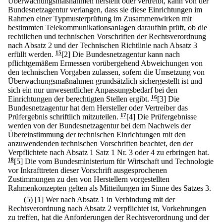
Überwachungsmaßnahmen herstellt oder vertreibt, kann von der
Bundesnetzagentur verlangen, dass sie diese Einrichtungen im
Rahmen einer Typmusterprüfung im Zusammenwirken mit
bestimmten Telekommunikationsanlagen daraufhin prüft, ob die
rechtlichen und technischen Vorschriften der Rechtsverordnung
nach Absatz 2 und der Technischen Richtlinie nach Absatz 3
erfüllt werden.
15
[2] Die Bundesnetzagentur kann nach
pflichtgemäßem Ermessen vorübergehend Abweichungen von
den technischen Vorgaben zulassen, sofern die Umsetzung von
Überwachungsmaßnahmen grundsätzlich sichergestellt ist und
sich ein nur unwesentlicher Anpassungsbedarf bei den
Einrichtungen der berechtigten Stellen ergibt.
16
[3] Die
Bundesnetzagentur hat dem Hersteller oder Vertreiber das
Prüfergebnis schriftlich mitzuteilen.
17
[4] Die Prüfergebnisse
werden von der Bundesnetzagentur bei dem Nachweis der
Übereinstimmung der technischen Einrichtungen mit den
anzuwendenden technischen Vorschriften beachtet, den der
Verpflichtete nach Absatz 1 Satz 1 Nr. 3 oder 4 zu erbringen hat.
18
[5] Die vom Bundesministerium für Wirtschaft und Technologie
vor Inkrafttreten dieser Vorschrift ausgesprochenen
Zustimmungen zu den von Herstellern vorgestellten
Rahmenkonzepten gelten als Mitteilungen im Sinne des Satzes 3.
(5)
[1] Wer nach Absatz 1 in Verbindung mit der
Rechtsverordnung nach Absatz 2 verpflichtet ist, Vorkehrungen
zu treffen, hat die Anforderungen der Rechtsverordnung und der