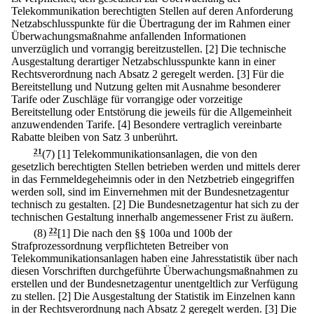
Telekommunikation berechtigten Stellen auf deren Anforderung
Netzabschlusspunkte für die Übertragung der im Rahmen einer
Überwachungsmaßnahme anfallenden Informationen
unverzüglich und vorrangig bereitzustellen.
[2] Die technische
Ausgestaltung derartiger Netzabschlusspunkte kann in einer
Rechtsverordnung nach Absatz 2 geregelt werden.
[3] Für die
Bereitstellung und Nutzung gelten mit Ausnahme besonderer
Tarife oder Zuschläge für vorrangige oder vorzeitige
Bereitstellung oder Entstörung die jeweils für die Allgemeinheit
anzuwendenden Tarife.
[4] Besondere vertraglich vereinbarte
Rabatte bleiben von Satz 3 unberührt.
21
(7)
[1] Telekommunikationsanlagen, die von den
gesetzlich berechtigten Stellen betrieben werden und mittels derer
in das Fernmeldegeheimnis oder in den Netzbetrieb eingegriffen
werden soll, sind im Einvernehmen mit der Bundesnetzagentur
technisch zu gestalten.
[2] Die Bundesnetzagentur hat sich zu der
technischen Gestaltung innerhalb angemessener Frist zu äußern.
(8)
22
[1] Die nach den §§ 100a und 100b der
Strafprozessordnung verpflichteten Betreiber von
Telekommunikationsanlagen haben eine Jahresstatistik über nach
diesen Vorschriften durchgeführte Überwachungsmaßnahmen zu
erstellen und der Bundesnetzagentur unentgeltlich zur Verfügung
zu stellen.
[2] Die Ausgestaltung der Statistik im Einzelnen kann
in der Rechtsverordnung nach Absatz 2 geregelt werden.
[3] Die