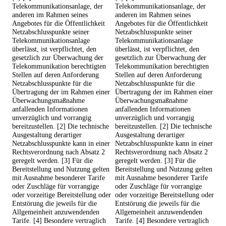
Telekommunikationsanlage, der
Telekommunikationsanlage, der
anderen im Rahmen seines
anderen im Rahmen seines
Angebotes für die Öffentlichkeit
Angebotes für die Öffentlichkeit
Netzabschlusspunkte seiner
Netzabschlusspunkte seiner
Telekommunikationsanlage
Telekommunikationsanlage
überlässt, ist verpflichtet, den
überlässt, ist verpflichtet, den
gesetzlich zur Überwachung der
gesetzlich zur Überwachung der
Telekommunikation berechtigten
Telekommunikation berechtigten
Stellen auf deren Anforderung
Stellen auf deren Anforderung
Netzabschlusspunkte für die
Netzabschlusspunkte für die
Übertragung der im Rahmen einer
Übertragung der im Rahmen einer
Überwachungsmaßnahme
Überwachungsmaßnahme
anfallenden Informationen
anfallenden Informationen
unverzüglich und vorrangig
unverzüglich und vorrangig
bereitzustellen. [2] Die technische
bereitzustellen. [2] Die technische
Ausgestaltung derartiger
Ausgestaltung derartiger
Netzabschlusspunkte kann in einer
Netzabschlusspunkte kann in einer
Rechtsverordnung nach Absatz 2
Rechtsverordnung nach Absatz 2
geregelt werden. [3] Für die
geregelt werden. [3] Für die
Bereitstellung und Nutzung gelten
Bereitstellung und Nutzung gelten
mit Ausnahme besonderer Tarife
mit Ausnahme besonderer Tarife
oder Zuschläge für vorrangige
oder Zuschläge für vorrangige
oder vorzeitige Bereitstellung oder
oder vorzeitige Bereitstellung oder
Entstörung die jeweils für die
Entstörung die jeweils für die
Allgemeinheit anzuwendenden
Allgemeinheit anzuwendenden
Tarife. [4] Besondere vertraglich
Tarife. [4] Besondere vertraglich