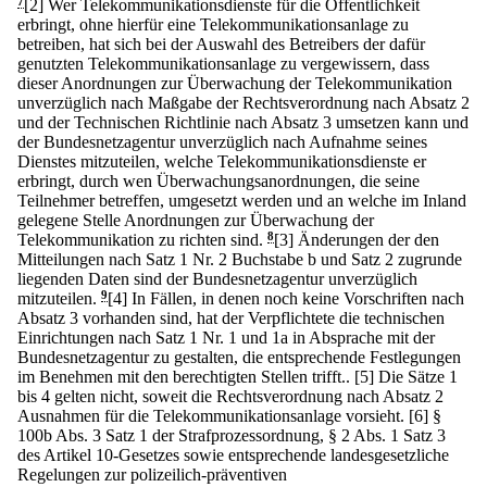
7
[2] Wer Telekommunikationsdienste für die Öffentlichkeit
erbringt, ohne hierfür eine Telekommunikationsanlage zu
betreiben, hat sich bei der Auswahl des Betreibers der dafür
genutzten Telekommunikationsanlage zu vergewissern, dass
dieser Anordnungen zur Überwachung der Telekommunikation
unverzüglich nach Maßgabe der Rechtsverordnung nach Absatz 2
und der Technischen Richtlinie nach Absatz 3 umsetzen kann und
der Bundesnetzagentur unverzüglich nach Aufnahme seines
Dienstes mitzuteilen, welche Telekommunikationsdienste er
erbringt, durch wen Überwachungsanordnungen, die seine
Teilnehmer betreffen, umgesetzt werden und an welche im Inland
gelegene Stelle Anordnungen zur Überwachung der
Telekommunikation zu richten sind.
8
[3] Änderungen der den
Mitteilungen nach Satz 1 Nr. 2 Buchstabe b und Satz 2 zugrunde
liegenden Daten sind der Bundesnetzagentur unverzüglich
mitzuteilen.
9
[4] In Fällen, in denen noch keine Vorschriften nach
Absatz 3 vorhanden sind, hat der Verpflichtete die technischen
Einrichtungen nach Satz 1 Nr. 1 und 1a in Absprache mit der
Bundesnetzagentur zu gestalten, die entsprechende Festlegungen
im Benehmen mit den berechtigten Stellen trifft..
[5] Die Sätze 1
bis 4 gelten nicht, soweit die Rechtsverordnung nach Absatz 2
Ausnahmen für die Telekommunikationsanlage vorsieht.
[6] §
100b Abs. 3 Satz 1 der Strafprozessordnung, § 2 Abs. 1 Satz 3
des Artikel 10-Gesetzes sowie entsprechende landesgesetzliche
Regelungen zur polizeilich-präventiven