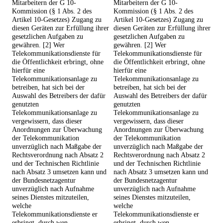
Mitarbeitern der G 10-
Mitarbeitern der G 10-
Kommission (§ 1 Abs. 2 des
Kommission (§ 1 Abs. 2 des
Artikel 10-Gesetzes) Zugang zu
Artikel 10-Gesetzes) Zugang zu
diesen Geräten zur Erfüllung ihrer
diesen Geräten zur Erfüllung ihrer
gesetzlichen Aufgaben zu
gesetzlichen Aufgaben zu
gewähren. [2] Wer
gewähren. [2] Wer
Telekommunikationsdienste für
Telekommunikationsdienste für
die Öffentlichkeit erbringt, ohne
die Öffentlichkeit erbringt, ohne
hierfür eine
hierfür eine
Telekommunikationsanlage zu
Telekommunikationsanlage zu
betreiben, hat sich bei der
betreiben, hat sich bei der
Auswahl des Betreibers der dafür
Auswahl des Betreibers der dafür
genutzten
genutzten
Telekommunikationsanlage zu
Telekommunikationsanlage zu
vergewissern, dass dieser
vergewissern, dass dieser
Anordnungen zur Überwachung
Anordnungen zur Überwachung
der Telekommunikation
der Telekommunikation
unverzüglich nach Maßgabe der
unverzüglich nach Maßgabe der
Rechtsverordnung nach Absatz 2
Rechtsverordnung nach Absatz 2
und der Technischen Richtlinie
und der Technischen Richtlinie
nach Absatz 3 umsetzen kann und
nach Absatz 3 umsetzen kann und
der Bundesnetzagentur
der Bundesnetzagentur
unverzüglich nach Aufnahme
unverzüglich nach Aufnahme
seines Dienstes mitzuteilen,
seines Dienstes mitzuteilen,
welche
welche
Telekommunikationsdienste er
Telekommunikationsdienste er
erbringt, durch wen
erbringt, durch wen