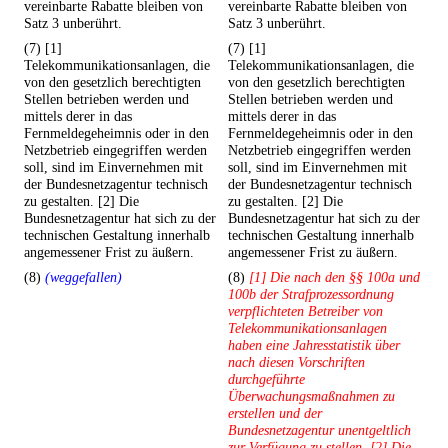
vereinbarte Rabatte bleiben von
vereinbarte Rabatte bleiben von
Satz 3 unberührt.
Satz 3 unberührt.
(7) [1]
(7) [1]
Telekommunikationsanlagen, die
Telekommunikationsanlagen, die
von den gesetzlich berechtigten
von den gesetzlich berechtigten
Stellen betrieben werden und
Stellen betrieben werden und
mittels derer in das
mittels derer in das
Fernmeldegeheimnis oder in den
Fernmeldegeheimnis oder in den
Netzbetrieb eingegriffen werden
Netzbetrieb eingegriffen werden
soll, sind im Einvernehmen mit
soll, sind im Einvernehmen mit
der Bundesnetzagentur technisch
der Bundesnetzagentur technisch
zu gestalten. [2] Die
zu gestalten. [2] Die
Bundesnetzagentur hat sich zu der
Bundesnetzagentur hat sich zu der
technischen Gestaltung innerhalb
technischen Gestaltung innerhalb
angemessener Frist zu äußern.
angemessener Frist zu äußern.
(8)
(weggefallen)
(8)
[1] Die nach den §§ 100a und
100b der Strafprozessordnung
verpflichteten Betreiber von
Telekommunikationsanlagen
haben eine Jahresstatistik über
nach diesen Vorschriften
durchgeführte
Überwachungsmaßnahmen zu
erstellen und der
Bundesnetzagentur unentgeltlich
zur Verfügung zu stellen. [2] Die