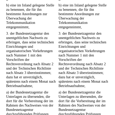
b) eine im Inland gelegene Stelle
b) eine im Inland gelegene Stelle
zu benennen, die für ihn
zu benennen, die für ihn
bestimmte Anordnungen zur
bestimmte Anordnungen zur
Überwachung der
Überwachung der
Telekommunikation
Telekommunikation
entgegennimmt,
entgegennimmt,
3. der Bundesnetzagentur den
3. der Bundesnetzagentur den
unentgeltlichen Nachweis zu
unentgeltlichen Nachweis zu
erbringen, dass seine technischen
erbringen, dass seine technischen
Einrichtungen und
Einrichtungen und
organisatorischen Vorkehrungen
organisatorischen Vorkehrungen
nach Nummer 1 mit den
nach Nummer 1 mit den
Vorschriften der
Vorschriften der
Rechtsverordnung nach Absatz 2
Rechtsverordnung nach Absatz 2
und der Technischen Richtlinie
und der Technischen Richtlinie
nach Absatz 3 übereinstimmen;
nach Absatz 3 übereinstimmen;
dazu hat er unverzüglich,
dazu hat er unverzüglich,
spätestens nach einem Monat nach
spätestens nach einem Monat nach
Betriebsaufnahme,
Betriebsaufnahme,
a) der Bundesnetzagentur die
a) der Bundesnetzagentur die
Unterlagen zu übersenden, die
Unterlagen zu übersenden, die
dort für die Vorbereitung der im
dort für die Vorbereitung der im
Rahmen des Nachweises von der
Rahmen des Nachweises von der
Bundesnetzagentur
Bundesnetzagentur
durchzuführenden Prüfungen
durchzuführenden Prüfungen