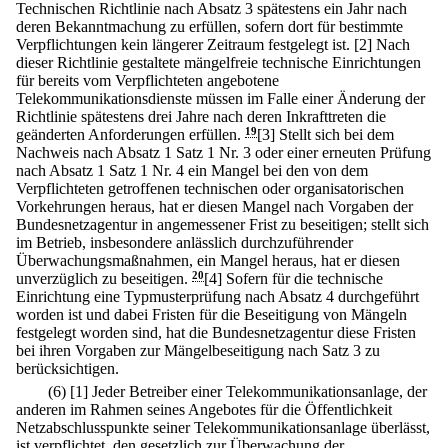
Technischen Richtlinie nach Absatz 3 spätestens ein Jahr nach
deren Bekanntmachung zu erfüllen, sofern dort für bestimmte
Verpflichtungen kein längerer Zeitraum festgelegt ist.
[2] Nach
dieser Richtlinie gestaltete mängelfreie technische Einrichtungen
für bereits vom Verpflichteten angebotene
Telekommunikationsdienste müssen im Falle einer Änderung der
Richtlinie spätestens drei Jahre nach deren Inkrafttreten die
geänderten Anforderungen erfüllen.
19
[3] Stellt sich bei dem
Nachweis nach Absatz 1 Satz 1 Nr. 3 oder einer erneuten Prüfung
nach Absatz 1 Satz 1 Nr. 4 ein Mangel bei den von dem
Verpflichteten getroffenen technischen oder organisatorischen
Vorkehrungen heraus, hat er diesen Mangel nach Vorgaben der
Bundesnetzagentur in angemessener Frist zu beseitigen; stellt sich
im Betrieb, insbesondere anlässlich durchzuführender
Überwachungsmaßnahmen, ein Mangel heraus, hat er diesen
unverzüglich zu beseitigen.
20
[4] Sofern für die technische
Einrichtung eine Typmusterprüfung nach Absatz 4 durchgeführt
worden ist und dabei Fristen für die Beseitigung von Mängeln
festgelegt worden sind, hat die Bundesnetzagentur diese Fristen
bei ihren Vorgaben zur Mängelbeseitigung nach Satz 3 zu
berücksichtigen.
(6)
[1] Jeder Betreiber einer Telekommunikationsanlage, der
anderen im Rahmen seines Angebotes für die Öffentlichkeit
Netzabschlusspunkte seiner Telekommunikationsanlage überlässt,
ist verpflichtet, den gesetzlich zur Überwachung der