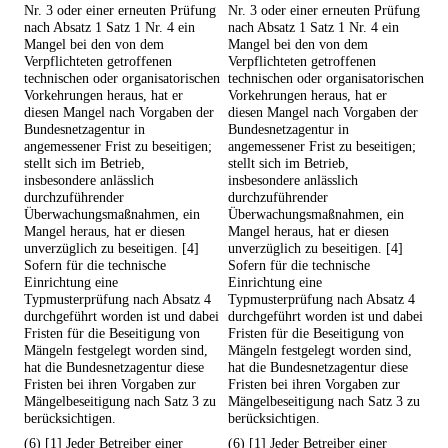
Nr. 3 oder einer erneuten Prüfung
Nr. 3 oder einer erneuten Prüfung
nach Absatz 1 Satz 1 Nr. 4 ein
nach Absatz 1 Satz 1 Nr. 4 ein
Mangel bei den von dem
Mangel bei den von dem
Verpflichteten getroffenen
Verpflichteten getroffenen
technischen oder organisatorischen
technischen oder organisatorischen
Vorkehrungen heraus, hat er
Vorkehrungen heraus, hat er
diesen Mangel nach Vorgaben der
diesen Mangel nach Vorgaben der
Bundesnetzagentur in
Bundesnetzagentur in
angemessener Frist zu beseitigen;
angemessener Frist zu beseitigen;
stellt sich im Betrieb,
stellt sich im Betrieb,
insbesondere anlässlich
insbesondere anlässlich
durchzuführender
durchzuführender
Überwachungsmaßnahmen, ein
Überwachungsmaßnahmen, ein
Mangel heraus, hat er diesen
Mangel heraus, hat er diesen
unverzüglich zu beseitigen. [4]
unverzüglich zu beseitigen. [4]
Sofern für die technische
Sofern für die technische
Einrichtung eine
Einrichtung eine
Typmusterprüfung nach Absatz 4
Typmusterprüfung nach Absatz 4
durchgeführt worden ist und dabei
durchgeführt worden ist und dabei
Fristen für die Beseitigung von
Fristen für die Beseitigung von
Mängeln festgelegt worden sind,
Mängeln festgelegt worden sind,
hat die Bundesnetzagentur diese
hat die Bundesnetzagentur diese
Fristen bei ihren Vorgaben zur
Fristen bei ihren Vorgaben zur
Mängelbeseitigung nach Satz 3 zu
Mängelbeseitigung nach Satz 3 zu
berücksichtigen.
berücksichtigen.
(6) [1] Jeder Betreiber einer
(6) [1] Jeder Betreiber einer