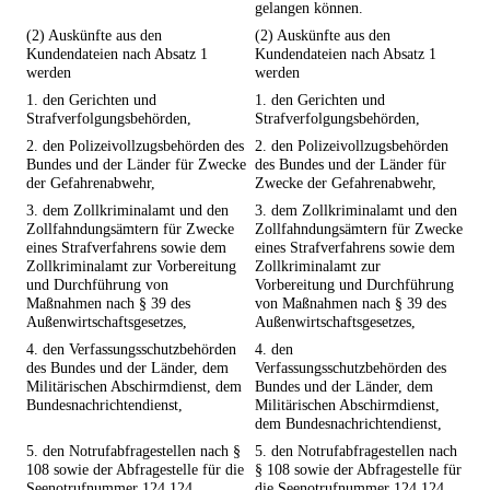
gelangen können.
(2) Auskünfte aus den
(2) Auskünfte aus den
Kundendateien nach Absatz 1
Kundendateien nach Absatz 1
werden
werden
1. den Gerichten und
1. den Gerichten und
Strafverfolgungsbehörden,
Strafverfolgungsbehörden,
2. den Polizeivollzugsbehörden des
2. den Polizeivollzugsbehörden
Bundes und der Länder für Zwecke
des Bundes und der Länder für
der Gefahrenabwehr,
Zwecke der Gefahrenabwehr,
3. dem Zollkriminalamt und den
3. dem Zollkriminalamt und den
Zollfahndungsämtern für Zwecke
Zollfahndungsämtern für Zwecke
eines Strafverfahrens sowie dem
eines Strafverfahrens sowie dem
Zollkriminalamt zur Vorbereitung
Zollkriminalamt zur
und Durchführung von
Vorbereitung und Durchführung
Maßnahmen nach § 39 des
von Maßnahmen nach § 39 des
Außenwirtschaftsgesetzes,
Außenwirtschaftsgesetzes,
4. den Verfassungsschutzbehörden
4. den
des Bundes und der Länder, dem
Verfassungsschutzbehörden des
Militärischen Abschirmdienst, dem
Bundes und der Länder, dem
Bundesnachrichtendienst,
Militärischen Abschirmdienst,
dem Bundesnachrichtendienst,
5. den Notrufabfragestellen nach §
5. den Notrufabfragestellen nach
108 sowie der Abfragestelle für die
§ 108 sowie der Abfragestelle für
Seenotrufnummer 124 124,
die Seenotrufnummer 124 124,