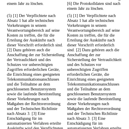
einem Jahr zu löschen.
[6] Die Protokolldaten sind nach
einem Jahr zu löschen.
(5) [1] Der Verpflichtete nach
(5) [1] Der Verpflichtete nach
Absatz 1 hat alle technischen
Absatz 1 hat alle technischen
Vorkehrungen in seinem
Vorkehrungen in seinem
Verantwortungsbereich auf seine
Verantwortungsbereich auf seine
Kosten zu treffen, die für die
Kosten zu treffen, die für die
Erteilung der Auskünfte nach
Erteilung der Auskünfte nach
dieser Vorschrift erforderlich sind.
dieser Vorschrift erforderlich
[2] Dazu gehören auch die
sind. [2] Dazu gehören auch die
Anschaffung der zur Sicherstellung
Anschaffung der zur
der Vertraulichkeit und des
Sicherstellung der Vertraulichkeit
Schutzes vor unberechtigten
und des Schutzes vor
Zugriffen erforderlichen Geräte,
unberechtigten Zugriffen
die Einrichtung eines geeigneten
erforderlichen Geräte, die
Telekommunikationsanschlusses
Einrichtung eines geeigneten
und die Teilnahme an dem
Telekommunikationsanschlusses
geschlossenen Benutzersystem
und die Teilnahme an dem
sowie die laufende Bereitstellung
geschlossenen Benutzersystem
dieser Vorkehrungen nach
sowie die laufende Bereitstellung
Maßgaben der Rechtsverordnung
dieser Vorkehrungen nach
und der Technischen Richtlinie
Maßgaben der Rechtsverordnung
nach Absatz 3. [3] Eine
und der Technischen Richtlinie
Entschädigung für im
nach Absatz 3. [3] Eine
automatisierten Verfahren erteilte
Entschädigung für im
Auskünfte wird den Verpflichteten
automatisierten Verfahren erteilte