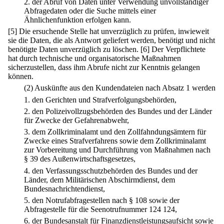
2.
der Abruf von Daten unter Verwendung unvollständiger
Abfragedaten oder die Suche mittels einer
Ähnlichenfunktion erfolgen kann.
[5] Die ersuchende Stelle hat unverzüglich zu prüfen, inwieweit
sie die Daten, die als Antwort geliefert werden, benötigt und nicht
benötigte Daten unverzüglich zu löschen.
[6] Der Verpflichtete
hat durch technische und organisatorische Maßnahmen
sicherzustellen, dass ihm Abrufe nicht zur Kenntnis gelangen
können.
(2) Auskünfte aus den Kundendateien nach Absatz 1 werden
1.
den Gerichten und Strafverfolgungsbehörden,
2.
den Polizeivollzugsbehörden des Bundes und der Länder
für Zwecke der Gefahrenabwehr,
3.
dem Zollkriminalamt und den Zollfahndungsämtern für
Zwecke eines Strafverfahrens sowie dem Zollkriminalamt
zur Vorbereitung und Durchführung von Maßnahmen nach
§ 39 des Außenwirtschaftsgesetzes,
4.
den Verfassungsschutzbehörden des Bundes und der
Länder, dem Militärischen Abschirmdienst, dem
Bundesnachrichtendienst,
5.
den Notrufabfragestellen nach § 108 sowie der
Abfragestelle für die Seenotrufnummer 124 124,
6.
der Bundesanstalt für Finanzdienstleistungsaufsicht sowie