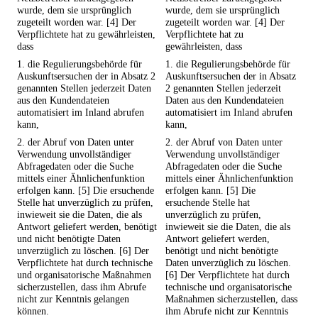
wurde, dem sie ursprünglich
wurde, dem sie ursprünglich
zugeteilt worden war. [4] Der
zugeteilt worden war. [4] Der
Verpflichtete hat zu gewährleisten,
Verpflichtete hat zu
dass
gewährleisten, dass
1. die Regulierungsbehörde für
1. die Regulierungsbehörde für
Auskunftsersuchen der in Absatz 2
Auskunftsersuchen der in Absatz
genannten Stellen jederzeit Daten
2 genannten Stellen jederzeit
aus den Kundendateien
Daten aus den Kundendateien
automatisiert im Inland abrufen
automatisiert im Inland abrufen
kann,
kann,
2. der Abruf von Daten unter
2. der Abruf von Daten unter
Verwendung unvollständiger
Verwendung unvollständiger
Abfragedaten oder die Suche
Abfragedaten oder die Suche
mittels einer Ähnlichenfunktion
mittels einer Ähnlichenfunktion
erfolgen kann. [5] Die ersuchende
erfolgen kann. [5] Die
Stelle hat unverzüglich zu prüfen,
ersuchende Stelle hat
inwieweit sie die Daten, die als
unverzüglich zu prüfen,
Antwort geliefert werden, benötigt
inwieweit sie die Daten, die als
und nicht benötigte Daten
Antwort geliefert werden,
unverzüglich zu löschen. [6] Der
benötigt und nicht benötigte
Verpflichtete hat durch technische
Daten unverzüglich zu löschen.
und organisatorische Maßnahmen
[6] Der Verpflichtete hat durch
sicherzustellen, dass ihm Abrufe
technische und organisatorische
nicht zur Kenntnis gelangen
Maßnahmen sicherzustellen, dass
können.
ihm Abrufe nicht zur Kenntnis