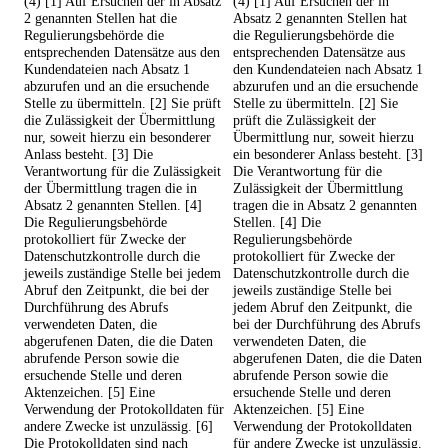
(4) [1] Auf Ersuchen der in Absatz
(4) [1] Auf Ersuchen der in
2 genannten Stellen hat die
Absatz 2 genannten Stellen hat
Regulierungsbehörde die
die Regulierungsbehörde die
entsprechenden Datensätze aus den
entsprechenden Datensätze aus
Kundendateien nach Absatz 1
den Kundendateien nach Absatz 1
abzurufen und an die ersuchende
abzurufen und an die ersuchende
Stelle zu übermitteln. [2] Sie prüft
Stelle zu übermitteln. [2] Sie
die Zulässigkeit der Übermittlung
prüft die Zulässigkeit der
nur, soweit hierzu ein besonderer
Übermittlung nur, soweit hierzu
Anlass besteht. [3] Die
ein besonderer Anlass besteht. [3]
Verantwortung für die Zulässigkeit
Die Verantwortung für die
der Übermittlung tragen die in
Zulässigkeit der Übermittlung
Absatz 2 genannten Stellen. [4]
tragen die in Absatz 2 genannten
Die Regulierungsbehörde
Stellen. [4] Die
protokolliert für Zwecke der
Regulierungsbehörde
Datenschutzkontrolle durch die
protokolliert für Zwecke der
jeweils zuständige Stelle bei jedem
Datenschutzkontrolle durch die
Abruf den Zeitpunkt, die bei der
jeweils zuständige Stelle bei
Durchführung des Abrufs
jedem Abruf den Zeitpunkt, die
verwendeten Daten, die
bei der Durchführung des Abrufs
abgerufenen Daten, die die Daten
verwendeten Daten, die
abrufende Person sowie die
abgerufenen Daten, die die Daten
ersuchende Stelle und deren
abrufende Person sowie die
Aktenzeichen. [5] Eine
ersuchende Stelle und deren
Verwendung der Protokolldaten für
Aktenzeichen. [5] Eine
andere Zwecke ist unzulässig. [6]
Verwendung der Protokolldaten
Die Protokolldaten sind nach
für andere Zwecke ist unzulässig.