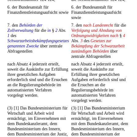
6. der Bundesanstalt für
6. der Bundesanstalt für
Finanzdienstleistungsaufsicht sowie
Finanzdienstleistungsaufsicht
sowie
7. den
Behörden der
7. den
nach Landesrecht
für die
Zollverwaltung
für die
in
§
2
Abs.
Verfolgung und Ahndung von
1
des
Ordnungswidrigkeiten nach
§
4
Schwarzarbeitsbekämpfungsgesetzes
Abs.
3
des
Gesetzes zur
genannten Zwecke
über zentrale
Bekämpfung der Schwarzarbeit
Abfragestellen
zuständigen Behörden
über
zentrale Abfragestellen
nach Absatz 4 jederzeit erteilt,
nach Absatz 4 jederzeit erteilt,
soweit die Auskünfte zur Erfüllung
soweit die Auskünfte zur
ihrer gesetzlichen Aufgaben
Erfüllung ihrer gesetzlichen
erforderlich sind und die Ersuchen
Aufgaben erforderlich sind und
an die Regulierungsbehörde im
die Ersuchen an die
automatisierten Verfahren
Regulierungsbehörde im
vorgelegt werden.
automatisierten Verfahren
vorgelegt werden.
(3) [1] Das Bundesministerium für
(3) [1] Das Bundesministerium
Wirtschaft und Arbeit wird
für Wirtschaft und Arbeit wird
ermächtigt, im Einvernehmen mit
ermächtigt, im Einvernehmen
dem Bundeskanzleramt, dem
mit dem Bundeskanzleramt, dem
Bundesministerium des Innern,
Bundesministerium des Innern,
dem Bundesministerium der Justiz,
dem Bundesministerium der