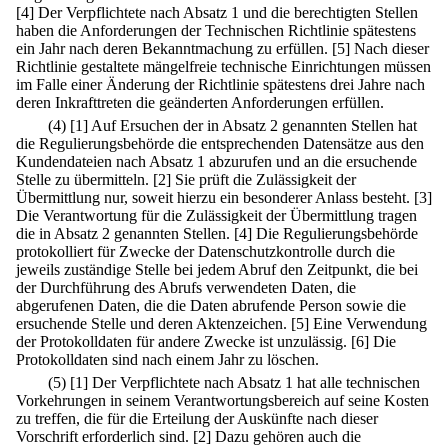
[4] Der Verpflichtete nach Absatz 1 und die berechtigten Stellen
haben die Anforderungen der Technischen Richtlinie spätestens
ein Jahr nach deren Bekanntmachung zu erfüllen.
[5] Nach dieser
Richtlinie gestaltete mängelfreie technische Einrichtungen müssen
im Falle einer Änderung der Richtlinie spätestens drei Jahre nach
deren Inkrafttreten die geänderten Anforderungen erfüllen.
(4)
[1] Auf Ersuchen der in Absatz 2 genannten Stellen hat
die Regulierungsbehörde die entsprechenden Datensätze aus den
Kundendateien nach Absatz 1 abzurufen und an die ersuchende
Stelle zu übermitteln.
[2] Sie prüft die Zulässigkeit der
Übermittlung nur, soweit hierzu ein besonderer Anlass besteht.
[3]
Die Verantwortung für die Zulässigkeit der Übermittlung tragen
die in Absatz 2 genannten Stellen.
[4] Die Regulierungsbehörde
protokolliert für Zwecke der Datenschutzkontrolle durch die
jeweils zuständige Stelle bei jedem Abruf den Zeitpunkt, die bei
der Durchführung des Abrufs verwendeten Daten, die
abgerufenen Daten, die die Daten abrufende Person sowie die
ersuchende Stelle und deren Aktenzeichen.
[5] Eine Verwendung
der Protokolldaten für andere Zwecke ist unzulässig.
[6] Die
Protokolldaten sind nach einem Jahr zu löschen.
(5)
[1] Der Verpflichtete nach Absatz 1 hat alle technischen
Vorkehrungen in seinem Verantwortungsbereich auf seine Kosten
zu treffen, die für die Erteilung der Auskünfte nach dieser
Vorschrift erforderlich sind.
[2] Dazu gehören auch die