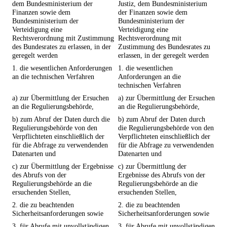
dem Bundesministerium der
Justiz, dem Bundesministerium
Finanzen sowie dem
der Finanzen sowie dem
Bundesministerium der
Bundesministerium der
Verteidigung eine
Verteidigung eine
Rechtsverordnung mit Zustimmung
Rechtsverordnung mit
des Bundesrates zu erlassen, in der
Zustimmung des Bundesrates zu
geregelt werden
erlassen, in der geregelt werden
1. die wesentlichen Anforderungen
1. die wesentlichen
an die technischen Verfahren
Anforderungen an die
technischen Verfahren
a) zur Übermittlung der Ersuchen
a) zur Übermittlung der Ersuchen
an die Regulierungsbehörde,
an die Regulierungsbehörde,
b) zum Abruf der Daten durch die
b) zum Abruf der Daten durch
Regulierungsbehörde von den
die Regulierungsbehörde von den
Verpflichteten einschließlich der
Verpflichteten einschließlich der
für die Abfrage zu verwendenden
für die Abfrage zu verwendenden
Datenarten und
Datenarten und
c) zur Übermittlung der Ergebnisse
c) zur Übermittlung der
des Abrufs von der
Ergebnisse des Abrufs von der
Regulierungsbehörde an die
Regulierungsbehörde an die
ersuchenden Stellen,
ersuchenden Stellen,
2. die zu beachtenden
2. die zu beachtenden
Sicherheitsanforderungen sowie
Sicherheitsanforderungen sowie
3. für Abrufe mit unvollständigen
3. für Abrufe mit unvollständigen