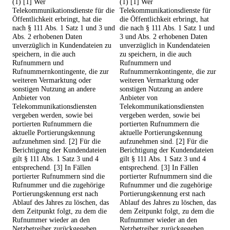
(1) [1] Wer
(1) [1] Wer
Telekommunikationsdienste für die
Telekommunikationsdienste für
Öffentlichkeit erbringt, hat die
die Öffentlichkeit erbringt, hat
nach § 111 Abs. 1 Satz 1 und 3 und
die nach § 111 Abs. 1 Satz 1 und
Abs. 2 erhobenen Daten
3 und Abs. 2 erhobenen Daten
unverzüglich in Kundendateien zu
unverzüglich in Kundendateien
speichern, in die auch
zu speichern, in die auch
Rufnummern und
Rufnummern und
Rufnummernkontingente, die zur
Rufnummernkontingente, die zur
weiteren Vermarktung oder
weiteren Vermarktung oder
sonstigen Nutzung an andere
sonstigen Nutzung an andere
Anbieter von
Anbieter von
Telekommunikationsdiensten
Telekommunikationsdiensten
vergeben werden, sowie bei
vergeben werden, sowie bei
portierten Rufnummern die
portierten Rufnummern die
aktuelle Portierungskennung
aktuelle Portierungskennung
aufzunehmen sind. [2] Für die
aufzunehmen sind. [2] Für die
Berichtigung der Kundendateien
Berichtigung der Kundendateien
gilt § 111 Abs. 1 Satz 3 und 4
gilt § 111 Abs. 1 Satz 3 und 4
entsprechend. [3] In Fällen
entsprechend. [3] In Fällen
portierter Rufnummern sind die
portierter Rufnummern sind die
Rufnummer und die zugehörige
Rufnummer und die zugehörige
Portierungskennung erst nach
Portierungskennung erst nach
Ablauf des Jahres zu löschen, das
Ablauf des Jahres zu löschen, das
dem Zeitpunkt folgt, zu dem die
dem Zeitpunkt folgt, zu dem die
Rufnummer wieder an den
Rufnummer wieder an den
Netzbetreiber zurückgegeben
Netzbetreiber zurückgegeben