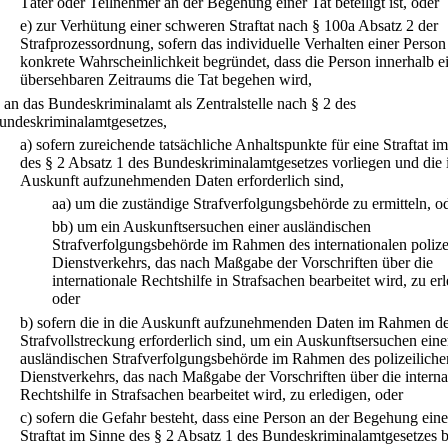
Täter oder Teilnehmer an der Begehung einer Tat beteiligt ist, oder
e)
zur Verhütung einer schweren Straftat nach § 100a Absatz 2 der
Strafprozessordnung, sofern das individuelle Verhalten einer Person
konkrete Wahrscheinlichkeit begründet, dass die Person innerhalb e
übersehbaren Zeitraums die Tat begehen wird,
.
an das Bundeskriminalamt als Zentralstelle nach § 2 des
undeskriminalamtgesetzes,
a)
sofern zureichende tatsächliche Anhaltspunkte für eine Straftat i
des § 2 Absatz 1 des Bundeskriminalamtgesetzes vorliegen und die 
Auskunft aufzunehmenden Daten erforderlich sind,
aa)
um die zuständige Strafverfolgungsbehörde zu ermitteln, o
bb)
um ein Auskunftsersuchen einer ausländischen
Strafverfolgungsbehörde im Rahmen des internationalen polize
Dienstverkehrs, das nach Maßgabe der Vorschriften über die
internationale Rechtshilfe in Strafsachen bearbeitet wird, zu er
oder
b)
sofern die in die Auskunft aufzunehmenden Daten im Rahmen d
Strafvollstreckung erforderlich sind, um ein Auskunftsersuchen eine
ausländischen Strafverfolgungsbehörde im Rahmen des polizeiliche
Dienstverkehrs, das nach Maßgabe der Vorschriften über die interna
Rechtshilfe in Strafsachen bearbeitet wird, zu erledigen, oder
c)
sofern die Gefahr besteht, dass eine Person an der Begehung eine
Straftat im Sinne des § 2 Absatz 1 des Bundeskriminalamtgesetzes be