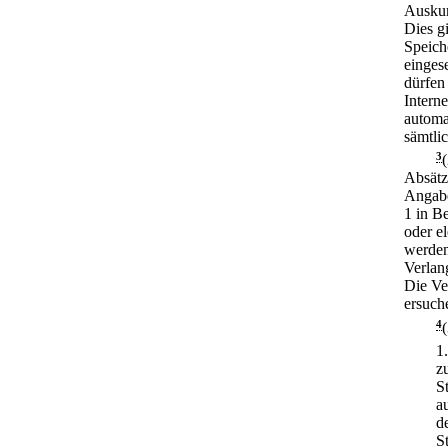
Auskun
Dies gi
Speich
einges
dürfen
Intern
automa
sämtli
3
Absätz
Angabe
1 in B
oder el
werden
Verlang
Die Ve
ersuch
4
1
z
S
a
d
S