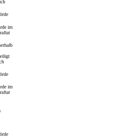
ich
hörde
örde im
aftat
nerhalb
iligt
ch
hörde
örde im
aftat
n
hörde