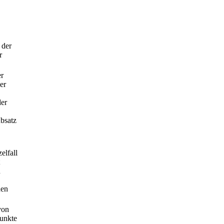
 der
r
er
er
der
bsatz
elfall
n
den
von
punkte