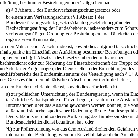
ufklärung bestimmter Bestrebungen oder Tätigkeiten nach
a)
§ 3 Absatz 1 des Bundesverfassungsschutzgesetzes oder
b)
einem zum Verfassungsschutz (§ 1 Absatz 1 des
Bundesverfassungsschutzgesetzes) landesgesetzlich begründeten
Beobachtungsauftrag der Landesbehörde, insbesondere zum Schutz
verfassungsmäßigen Ordnung vor Bestrebungen und Tätigkeiten de
organisierten Kriminalität,
.
an den Militärischen Abschirmdienst, soweit dies aufgrund tatsächlich
nhaltspunkte im Einzelfall zur Aufklärung bestimmter Bestrebungen od
ätigkeiten nach § 1 Absatz 1 des Gesetzes über den militärischen
bschirmdienst oder zur Sicherung der Einsatzbereitschaft der Truppe o
um Schutz der Angehörigen, der Dienststellen oder Einrichtungen des
eschäftsbereichs des Bundesministeriums der Verteidigung nach § 14 A
 des Gesetzes über den militärischen Abschirmdienst erforderlich ist,
.
an den Bundesnachrichtendienst, soweit dies erforderlich ist
a)
zur politischen Unterrichtung der Bundesregierung, wenn im Einz
tatsächliche Anhaltspunkte dafür vorliegen, dass durch die Auskunft
Informationen über das Ausland gewonnen werden können, die vo
außen- und sicherheitspolitischer Bedeutung für die Bundesrepublik
Deutschland sind und zu deren Aufklärung das Bundeskanzleramt 
Bundesnachrichtendienst beauftragt hat, oder
5
b)
zur Früherkennung von aus dem Ausland drohenden Gefahren 
internationaler Bedeutung, wenn im Einzelfall tatsächliche Anhalts