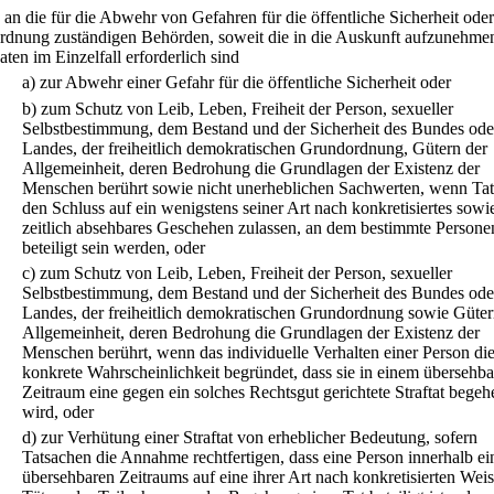
.
an die für die Abwehr von Gefahren für die öffentliche Sicherheit oder
rdnung zuständigen Behörden, soweit die in die Auskunft aufzunehme
aten im Einzelfall erforderlich sind
a)
zur Abwehr einer Gefahr für die öffentliche Sicherheit oder
b)
zum Schutz von Leib, Leben, Freiheit der Person, sexueller
Selbstbestimmung, dem Bestand und der Sicherheit des Bundes ode
Landes, der freiheitlich demokratischen Grundordnung, Gütern der
Allgemeinheit, deren Bedrohung die Grundlagen der Existenz der
Menschen berührt sowie nicht unerheblichen Sachwerten, wenn Ta
den Schluss auf ein wenigstens seiner Art nach konkretisiertes sowi
zeitlich absehbares Geschehen zulassen, an dem bestimmte Persone
beteiligt sein werden, oder
c)
zum Schutz von Leib, Leben, Freiheit der Person, sexueller
Selbstbestimmung, dem Bestand und der Sicherheit des Bundes ode
Landes, der freiheitlich demokratischen Grundordnung sowie Güter
Allgemeinheit, deren Bedrohung die Grundlagen der Existenz der
Menschen berührt, wenn das individuelle Verhalten einer Person di
konkrete Wahrscheinlichkeit begründet, dass sie in einem übersehb
Zeitraum eine gegen ein solches Rechtsgut gerichtete Straftat begeh
wird, oder
d)
zur Verhütung einer Straftat von erheblicher Bedeutung, sofern
Tatsachen die Annahme rechtfertigen, dass eine Person innerhalb ei
übersehbaren Zeitraums auf eine ihrer Art nach konkretisierten Weis