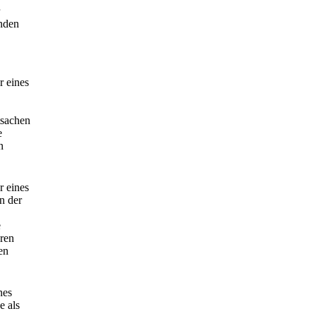
nden
r eines
tsachen
e
n
r eines
n der
e
aren
en
nes
e als