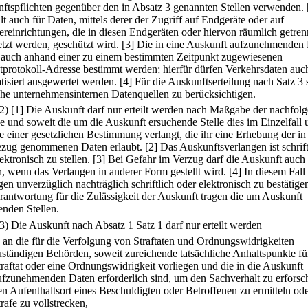
ftspflichten gegenüber den in Absatz 3 genannten Stellen verwenden.
lt auch für Daten, mittels derer der Zugriff auf Endgeräte oder auf
ereinrichtungen, die in diesen Endgeräten oder hiervon räumlich getren
etzt werden, geschützt wird.
[3] Die in eine Auskunft aufzunehmenden
 auch anhand einer zu einem bestimmten Zeitpunkt zugewiesenen
etprotokoll-Adresse bestimmt werden; hierfür dürfen Verkehrsdaten auc
tisiert ausgewertet werden.
[4] Für die Auskunftserteilung nach Satz 3 
che unternehmensinternen Datenquellen zu berücksichtigen.
(2)
[1] Die Auskunft darf nur erteilt werden nach Maßgabe der nachfol
e und soweit die um die Auskunft ersuchende Stelle dies im Einzelfall 
 einer gesetzlichen Bestimmung verlangt, die ihr eine Erhebung der in
ezug genommenen Daten erlaubt.
[2] Das Auskunftsverlangen ist schrift
ektronisch zu stellen.
[3] Bei Gefahr im Verzug darf die Auskunft auch e
, wenn das Verlangen in anderer Form gestellt wird.
[4] In diesem Fall 
en unverzüglich nachträglich schriftlich oder elektronisch zu bestätige
rantwortung für die Zulässigkeit der Auskunft tragen die um Auskunft
enden Stellen.
(3) Die Auskunft nach Absatz 1 Satz 1 darf nur erteilt werden
.
an die für die Verfolgung von Straftaten und Ordnungswidrigkeiten
uständigen Behörden, soweit zureichende tatsächliche Anhaltspunkte fü
traftat oder eine Ordnungswidrigkeit vorliegen und die in die Auskunft
ufzunehmenden Daten erforderlich sind, um den Sachverhalt zu erforsc
en Aufenthaltsort eines Beschuldigten oder Betroffenen zu ermitteln ode
trafe zu vollstrecken,