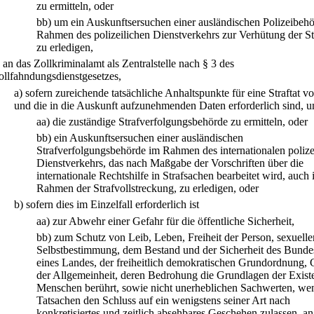
zu ermitteln, oder
bb)
um ein Auskunftsersuchen einer ausländischen Polizeibeh
Rahmen des polizeilichen Dienstverkehrs zur Verhütung der Str
zu erledigen,
.
an das Zollkriminalamt als Zentralstelle nach § 3 des
ollfahndungsdienstgesetzes,
a)
sofern zureichende tatsächliche Anhaltspunkte für eine Straftat vo
und die in die Auskunft aufzunehmenden Daten erforderlich sind, 
aa)
die zuständige Strafverfolgungsbehörde zu ermitteln, oder
bb)
ein Auskunftsersuchen einer ausländischen
Strafverfolgungsbehörde im Rahmen des internationalen polize
Dienstverkehrs, das nach Maßgabe der Vorschriften über die
internationale Rechtshilfe in Strafsachen bearbeitet wird, auch
Rahmen der Strafvollstreckung, zu erledigen, oder
b)
sofern dies im Einzelfall erforderlich ist
aa)
zur Abwehr einer Gefahr für die öffentliche Sicherheit,
bb)
zum Schutz von Leib, Leben, Freiheit der Person, sexuelle
Selbstbestimmung, dem Bestand und der Sicherheit des Bunde
eines Landes, der freiheitlich demokratischen Grundordnung, 
der Allgemeinheit, deren Bedrohung die Grundlagen der Exist
Menschen berührt, sowie nicht unerheblichen Sachwerten, we
Tatsachen den Schluss auf ein wenigstens seiner Art nach
konkretisiertes und zeitlich absehbares Geschehen zulassen, a