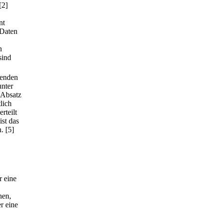
[2]
nt
 Daten
h
sind
genden
unter
 Absatz
lich
rteilt
ist das
n.
[5]
r eine
hen,
r eine