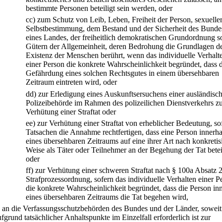
bestimmte Personen beteiligt sein werden, oder
cc)
zum Schutz von Leib, Leben, Freiheit der Person, sexuelle
Selbstbestimmung, dem Bestand und der Sicherheit des Bunde
eines Landes, der freiheitlich demokratischen Grundordnung 
Gütern der Allgemeinheit, deren Bedrohung die Grundlagen d
Existenz der Menschen berührt, wenn das individuelle Verhalt
einer Person die konkrete Wahrscheinlichkeit begründet, dass 
Gefährdung eines solchen Rechtsgutes in einem übersehbaren
Zeitraum eintreten wird, oder
dd)
zur Erledigung eines Auskunftsersuchens einer ausländisc
Polizeibehörde im Rahmen des polizeilichen Dienstverkehrs z
Verhütung einer Straftat oder
ee)
zur Verhütung einer Straftat von erheblicher Bedeutung, so
Tatsachen die Annahme rechtfertigen, dass eine Person innerh
eines übersehbaren Zeitraums auf eine ihrer Art nach konkretisi
Weise als Täter oder Teilnehmer an der Begehung der Tat beteili
oder
ff)
zur Verhütung einer schweren Straftat nach § 100a Absatz 2
Strafprozessordnung, sofern das individuelle Verhalten einer P
die konkrete Wahrscheinlichkeit begründet, dass die Person in
eines übersehbaren Zeitraums die Tat begehen wird,
.
an die Verfassungsschutzbehörden des Bundes und der Länder, soweit
ufgrund tatsächlicher Anhaltspunkte im Einzelfall erforderlich ist zur