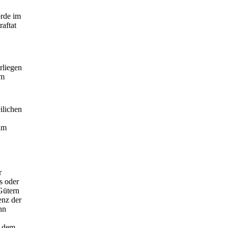
örde im
aftat
rliegen
um
ilichen
 im
r
s oder
Gütern
enz der
nn
n dem