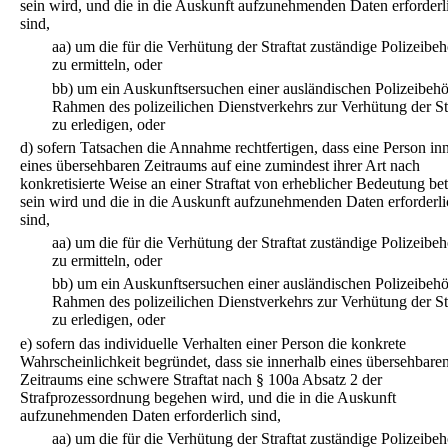
sein wird, und die in die Auskunft aufzunehmenden Daten erforderl
sind,
aa)
um die für die Verhütung der Straftat zuständige Polizeibe
zu ermitteln, oder
bb)
um ein Auskunftsersuchen einer ausländischen Polizeibeh
Rahmen des polizeilichen Dienstverkehrs zur Verhütung der Str
zu erledigen, oder
d)
sofern Tatsachen die Annahme rechtfertigen, dass eine Person in
eines übersehbaren Zeitraums auf eine zumindest ihrer Art nach
konkretisierte Weise an einer Straftat von erheblicher Bedeutung bete
sein wird und die in die Auskunft aufzunehmenden Daten erforderli
sind,
aa)
um die für die Verhütung der Straftat zuständige Polizeibe
zu ermitteln, oder
bb)
um ein Auskunftsersuchen einer ausländischen Polizeibeh
Rahmen des polizeilichen Dienstverkehrs zur Verhütung der Str
zu erledigen, oder
e)
sofern das individuelle Verhalten einer Person die konkrete
Wahrscheinlichkeit begründet, dass sie innerhalb eines übersehbare
Zeitraums eine schwere Straftat nach § 100a Absatz 2 der
Strafprozessordnung begehen wird, und die in die Auskunft
aufzunehmenden Daten erforderlich sind,
aa)
um die für die Verhütung der Straftat zuständige Polizeibe