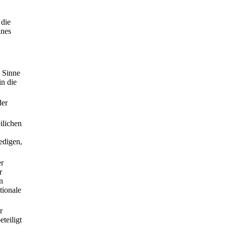
 die
ines
m Sinne
in die
der
ilichen
ledigen,
er
r
n
tionale
r
teiligt