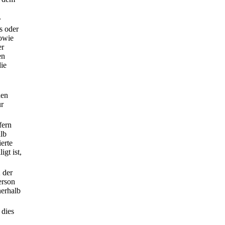
r
s oder
sowie
er
en
die
hen
ur
fern
alb
erte
gt ist,
 der
erson
nerhalb
 dies