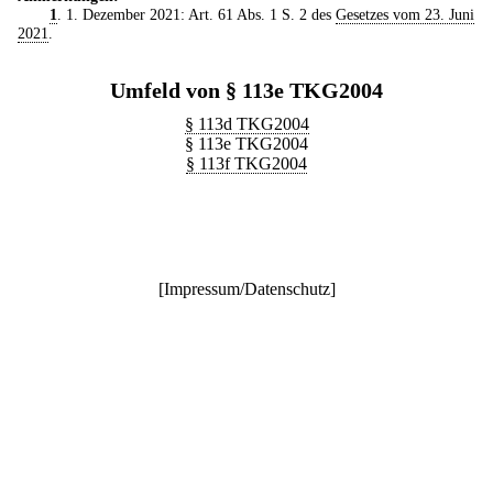
1
. 1. Dezember 2021: Art. 61 Abs. 1 S. 2 des
Gesetzes vom 23. Juni
2021
.
Umfeld von § 113e TKG2004
§ 113d TKG2004
§ 113e TKG2004
§ 113f TKG2004
[
Impressum/Datenschutz
]