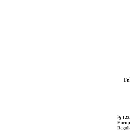
Te
1
§ 123
Europ
Reguli