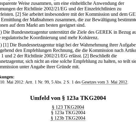
ansparente Weise zusammen, um eine einheitliche Anwendung der
mungen der Richtlinie 2002/21/EG und der Einzelrichtlinien zu
leisten.
[2] Sie arbeitet insbesondere mit der Kommission und dem 
r Ermittlung der Maßnahmen zusammen, die zur Bewältigung bestimmt
ionen auf dem Markt am besten geeignet sind.
2) Die Bundesnetzagentur unterstützt die Ziele des GEREK in Bezug a
e regulatorische Koordinierung und mehr Kohärenz.
3)
[1] Die Bundesnetzagentur trägt bei der Wahrnehmung ihrer Aufgab
tgehend den Empfehlungen Rechnung, die die Kommission nach Artike
 1 und 2 der Richtlinie 2002/21/EG erlässt.
[2] Beschließt die
etzagentur, sich nicht an eine solche Empfehlung zu halten, so teilt sie
mmission unter Angabe ihrer Gründe mit.
kungen:
 10. Mai 2012: Artt. 1 Nr. 99, 5 Abs. 2 S. 1 des
Gesetzes vom 3. Mai 2012
.
Umfeld von § 123a TKG2004
§ 123 TKG2004
§ 123a TKG2004
§ 123b TKG2004