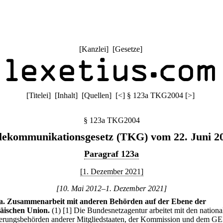
[
Kanzlei
] [
Gesetze
]
[
Titelei
] [
Inhalt
] [
Quellen
]
[
<
]
§ 123a TKG2004
[
>
]
§ 123a TKG2004
lekommunikationsgesetz (TKG) vom 22. Juni 2
Paragraf 123a
[1. Dezember 2021]
[10. Mai 2012–1. Dezember 2021]
a
.
Zusammenarbeit mit anderen Behörden auf der Ebene der
äischen Union.
(1)
[1] Die Bundesnetzagentur arbeitet mit den nationa
erungsbehörden anderer Mitgliedstaaten, der Kommission und dem 