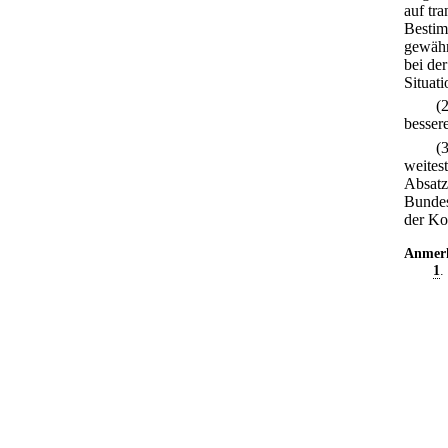
auf tr
Bestim
gewähr
bei de
Situat
(
besser
(
weites
Absatz
Bundesn
der Ko
Anmer
1
.