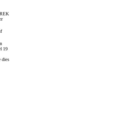
GEREK
er
uf
en
l 19
 dies