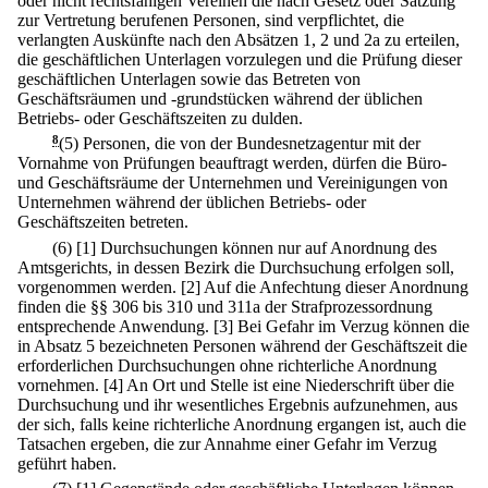
oder nicht rechtsfähigen Vereinen die nach Gesetz oder Satzung
zur Vertretung berufenen Personen, sind verpflichtet, die
verlangten Auskünfte nach den Absätzen 1, 2 und 2a zu erteilen,
die geschäftlichen Unterlagen vorzulegen und die Prüfung dieser
geschäftlichen Unterlagen sowie das Betreten von
Geschäftsräumen und -grundstücken während der üblichen
Betriebs- oder Geschäftszeiten zu dulden.
8
(5) Personen, die von der Bundesnetzagentur mit der
Vornahme von Prüfungen beauftragt werden, dürfen die Büro-
und Geschäftsräume der Unternehmen und Vereinigungen von
Unternehmen während der üblichen Betriebs- oder
Geschäftszeiten betreten.
(6)
[1] Durchsuchungen können nur auf Anordnung des
Amtsgerichts, in dessen Bezirk die Durchsuchung erfolgen soll,
vorgenommen werden.
[2] Auf die Anfechtung dieser Anordnung
finden die §§ 306 bis 310 und 311a der Strafprozessordnung
entsprechende Anwendung.
[3] Bei Gefahr im Verzug können die
in Absatz 5 bezeichneten Personen während der Geschäftszeit die
erforderlichen Durchsuchungen ohne richterliche Anordnung
vornehmen.
[4] An Ort und Stelle ist eine Niederschrift über die
Durchsuchung und ihr wesentliches Ergebnis aufzunehmen, aus
der sich, falls keine richterliche Anordnung ergangen ist, auch die
Tatsachen ergeben, die zur Annahme einer Gefahr im Verzug
geführt haben.