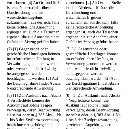
vornehmen. [4] An Ort und Stelle
vornehmen. [4] An Ort und Stelle
ist eine Niederschrift über die
ist eine Niederschrift über die
Durchsuchung und ihr
Durchsuchung und ihr
wesentliches Ergebnis
wesentliches Ergebnis
aufzunehmen, aus der sich, falls
aufzunehmen, aus der sich, falls
keine richterliche Anordnung
keine richterliche Anordnung
ergangen ist, auch die Tatsachen
ergangen ist, auch die Tatsachen
ergeben, die zur Annahme einer
ergeben, die zur Annahme einer
Gefahr im Verzug geführt haben.
Gefahr im Verzug geführt haben.
(7) [1] Gegenstände oder
(7) [1] Gegenstände oder
geschäftliche Unterlagen können
geschäftliche Unterlagen können
im erforderlichen Umfang in
im erforderlichen Umfang in
Verwahrung genommen werden
Verwahrung genommen werden
oder, wenn sie nicht freiwillig
oder, wenn sie nicht freiwillig
herausgegeben werden,
herausgegeben werden,
beschlagnahmt werden. [2] Auf
beschlagnahmt werden. [2] Auf
die Beschlagnahme findet Absatz
die Beschlagnahme findet Absatz
6 entsprechende Anwendung.
6 entsprechende Anwendung.
(8) [1] Zur Auskunft nach Absatz
(8) [1] Zur Auskunft nach Absatz
4 Verpflichtete können die
4 Verpflichtete können die
Auskunft auf solche Fragen
Auskunft auf solche Fragen
verweigern, deren Beantwortung
verweigern, deren Beantwortung
sie selbst oder in § 383 Abs. 1 Nr.
sie selbst oder in § 383 Abs. 1 Nr.
1 bis 3 der Zivilprozessordnung
1 bis 3 der Zivilprozessordnung
bezeichnete Angehörige der
bezeichnete Angehörige der