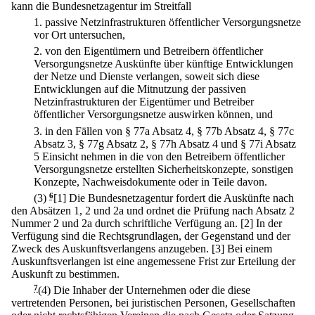
kann die Bundesnetzagentur im Streitfall
1.
passive Netzinfrastrukturen öffentlicher Versorgungsnetze
vor Ort untersuchen,
2.
von den Eigentümern und Betreibern öffentlicher
Versorgungsnetze Auskünfte über künftige Entwicklungen
der Netze und Dienste verlangen, soweit sich diese
Entwicklungen auf die Mitnutzung der passiven
Netzinfrastrukturen der Eigentümer und Betreiber
öffentlicher Versorgungsnetze auswirken können, und
3.
in den Fällen von § 77a Absatz 4, § 77b Absatz 4, § 77c
Absatz 3, § 77g Absatz 2, § 77h Absatz 4 und § 77i Absatz
5 Einsicht nehmen in die von den Betreibern öffentlicher
Versorgungsnetze erstellten Sicherheitskonzepte, sonstigen
Konzepte, Nachweisdokumente oder in Teile davon.
(3)
6
[1] Die Bundesnetzagentur fordert die Auskünfte nach
den Absätzen 1, 2 und 2a und ordnet die Prüfung nach Absatz 2
Nummer 2 und 2a durch schriftliche Verfügung an.
[2] In der
Verfügung sind die Rechtsgrundlagen, der Gegenstand und der
Zweck des Auskunftsverlangens anzugeben.
[3] Bei einem
Auskunftsverlangen ist eine angemessene Frist zur Erteilung der
Auskunft zu bestimmen.
7
(4) Die Inhaber der Unternehmen oder die diese
vertretenden Personen, bei juristischen Personen, Gesellschaften