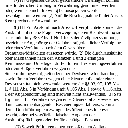
(7)
[1] Gegenstände oder geschäftliche Unterlagen können
im erforderlichen Umfang in Verwahrung genommen werden
oder, wenn sie nicht freiwillig herausgegeben werden,
beschlagnahmt werden.
[2] Auf die Beschlagnahme findet Absatz
6 entsprechende Anwendung.
(8)
[1] Zur Auskunft nach Absatz 4 Verpflichtete können die
Auskunft auf solche Fragen verweigern, deren Beantwortung sie
selbst oder in § 383 Abs. 1 Nr. 1 bis 3 der Zivilprozessordnung
bezeichnete Angehörige der Gefahr strafgerichtlicher Verfolgung
oder eines Verfahrens nach dem Gesetz über
Ordnungswidrigkeiten aussetzen würde.
[2] Die durch Auskünfte
oder Maßnahmen nach den Absätzen 1 und 2 erlangten
Kenntnisse und Unterlagen dürfen für ein Besteuerungsverfahren
oder ein Bußgeldverfahren wegen einer
Steuerordnungswidrigkeit oder einer Devisenzuwiderhandlung
sowie für ein Verfahren wegen einer Steuerstraftat oder einer
Devisenstraftat nicht verwendet werden; die §§ 93, 97, 105 Abs.
1, § 111 Abs. 5 in Verbindung mit § 105 Abs. 1 sowie § 116 Abs.
1 der Abgabenordnung sind insoweit nicht anzuwenden.
[3] Satz
1 gilt nicht für Verfahren wegen einer Steuerstraftat sowie eines
damit zusammenhängenden Besteuerungsverfahrens, wenn an
deren Durchführung ein zwingendes öffentliches Interesse
besteht, oder bei vorsätzlich falschen Angaben der
Auskunftspflichtigen oder der für sie tätigen Personen.
9
(9) Soweit Prüfungen einen Verstoß gegen Auflagen,