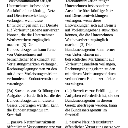
Telekommunikation tätigen
Telekommunikation tätigen
Unternehmen insbesondere
Unternehmen insbesondere
Auskünfte über künftige Netz-
Auskünfte über künftige Netz-
und Diensteentwicklungen
und Diensteentwicklungen
verlangen, wenn diese
verlangen, wenn diese
Entwicklungen sich auf Dienste
Entwicklungen sich auf Dienste
auf Vorleistungsebene auswirken
auf Vorleistungsebene auswirken
können, die die Unternehmen
können, die die Unternehmen
Wettbewerbern zugänglich
Wettbewerbern zugänglich
machen. [3] Die
machen. [3] Die
Bundesnetzagentur kann ferner
Bundesnetzagentur kann ferner
von Unternehmen mit
von Unternehmen mit
beträchtlicher Marktmacht auf
beträchtlicher Marktmacht auf
Vorleistungsmärkten verlangen,
Vorleistungsmärkten verlangen,
Rechnungslegungsdaten zu den
Rechnungslegungsdaten zu den
mit diesen Vorleistungsmärkten
mit diesen Vorleistungsmärkten
verbundenen Endnutzermärkten
verbundenen Endnutzermärkten
vorzulegen.
vorzulegen.
(2a) Soweit es zur Erfüllung der
(2a) Soweit es zur Erfüllung der
Aufgaben erforderlich ist, die der
Aufgaben erforderlich ist, die der
Bundesnetzagentur in diesem
Bundesnetzagentur in diesem
Gesetz übertragen werden, kann
Gesetz übertragen werden, kann
die Bundesnetzagentur im
die Bundesnetzagentur im
Streitfall
Streitfall
1. passive Netzinfrastrukturen
1. passive Netzinfrastrukturen
öffentlicher Versorgungsnetze vor
öffentlicher Versorgungsnetze vor