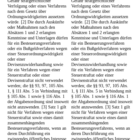
Gefahr strafgerichtlicher
Gefahr strafgerichtlicher
Verfolgung oder eines Verfahrens
Verfolgung oder eines Verfahrens
nach dem Gesetz über
nach dem Gesetz über
Ordnungswidrigkeiten aussetzen
Ordnungswidrigkeiten aussetzen
würde. [2] Die durch Auskünfte
würde. [2] Die durch Auskünfte
oder Maßnahmen nach den
oder Maßnahmen nach den
Absätzen 1 und 2 erlangten
Absätzen 1 und 2 erlangten
Kenntnisse und Unterlagen dürfen
Kenntnisse und Unterlagen dürfen
für ein Besteuerungsverfahren
für ein Besteuerungsverfahren
oder ein Bußgeldverfahren wegen
oder ein Bußgeldverfahren wegen
einer Steuerordnungswidrigkeit
einer Steuerordnungswidrigkeit
oder einer
oder einer
Devisenzuwiderhandlung sowie
Devisenzuwiderhandlung sowie
für ein Verfahren wegen einer
für ein Verfahren wegen einer
Steuerstraftat oder einer
Steuerstraftat oder einer
Devisenstraftat nicht verwendet
Devisenstraftat nicht verwendet
werden; die §§ 93, 97, 105 Abs.
werden; die §§ 93, 97, 105 Abs.
1, § 111 Abs. 5 in Verbindung mit
1, § 111 Abs. 5 in Verbindung mit
§ 105 Abs. 1 sowie § 116 Abs. 1
§ 105 Abs. 1 sowie § 116 Abs. 1
der Abgabenordnung sind insoweit
der Abgabenordnung sind insoweit
nicht anzuwenden. [3] Satz 1 gilt
nicht anzuwenden. [3] Satz 1 gilt
nicht für Verfahren wegen einer
nicht für Verfahren wegen einer
Steuerstraftat sowie eines damit
Steuerstraftat sowie eines damit
zusammenhängenden
zusammenhängenden
Besteuerungsverfahrens, wenn an
Besteuerungsverfahrens, wenn an
deren Durchführung ein
deren Durchführung ein
zwingendes öffentliches Interesse
zwingendes öffentliches Interesse