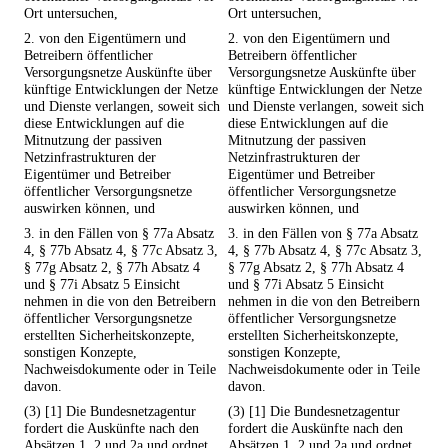
Ort untersuchen,
Ort untersuchen,
2. von den Eigentümern und
2. von den Eigentümern und
Betreibern öffentlicher
Betreibern öffentlicher
Versorgungsnetze Auskünfte über
Versorgungsnetze Auskünfte über
künftige Entwicklungen der Netze
künftige Entwicklungen der Netze
und Dienste verlangen, soweit sich
und Dienste verlangen, soweit sich
diese Entwicklungen auf die
diese Entwicklungen auf die
Mitnutzung der passiven
Mitnutzung der passiven
Netzinfrastrukturen der
Netzinfrastrukturen der
Eigentümer und Betreiber
Eigentümer und Betreiber
öffentlicher Versorgungsnetze
öffentlicher Versorgungsnetze
auswirken können, und
auswirken können, und
3. in den Fällen von § 77a Absatz
3. in den Fällen von § 77a Absatz
4, § 77b Absatz 4, § 77c Absatz 3,
4, § 77b Absatz 4, § 77c Absatz 3,
§ 77g Absatz 2, § 77h Absatz 4
§ 77g Absatz 2, § 77h Absatz 4
und § 77i Absatz 5 Einsicht
und § 77i Absatz 5 Einsicht
nehmen in die von den Betreibern
nehmen in die von den Betreibern
öffentlicher Versorgungsnetze
öffentlicher Versorgungsnetze
erstellten Sicherheitskonzepte,
erstellten Sicherheitskonzepte,
sonstigen Konzepte,
sonstigen Konzepte,
Nachweisdokumente oder in Teile
Nachweisdokumente oder in Teile
davon.
davon.
(3) [1] Die Bundesnetzagentur
(3) [1] Die Bundesnetzagentur
fordert die Auskünfte nach den
fordert die Auskünfte nach den
Absätzen 1, 2 und 2a und ordnet
Absätzen 1, 2 und 2a und ordnet