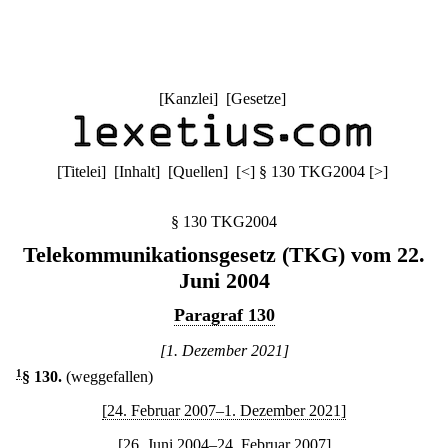
[
Kanzlei
] [
Gesetze
]
[
Titelei
] [
Inhalt
] [
Quellen
]
[
<
]
§ 130 TKG2004
[
>
]
§ 130 TKG2004
Telekommunikationsgesetz (TKG) vom 22.
Juni 2004
Paragraf 130
[1. Dezember 2021]
1
§ 130
.
(weggefallen)
[24. Februar 2007–1. Dezember 2021]
[26. Juni 2004–24. Februar 2007]