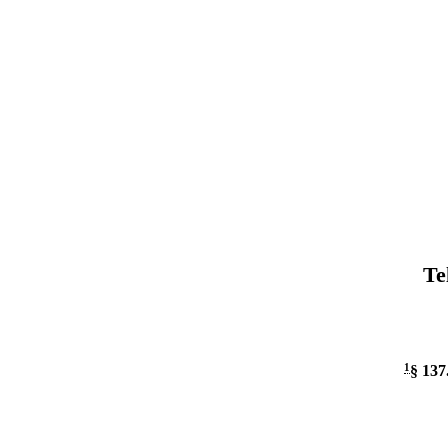
Te
1
§ 137