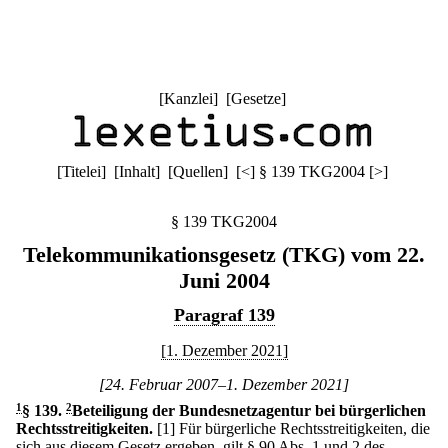
[
Kanzlei
] [
Gesetze
]
[
Titelei
] [
Inhalt
] [
Quellen
]
[
<
]
§ 139 TKG2004
[
>
]
§ 139 TKG2004
Telekommunikationsgesetz (TKG) vom 22.
Juni 2004
Paragraf 139
[1. Dezember 2021]
[24. Februar 2007–1. Dezember 2021]
1
§ 139
.
2
Beteiligung der Bundesnetzagentur bei bürgerlichen
Rechtsstreitigkeiten.
[1] Für bürgerliche Rechtsstreitigkeiten, die
sich aus diesem Gesetz ergeben, gilt § 90 Abs. 1 und 2 des