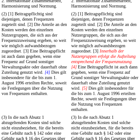
2. internationale Zusammenarbeit,
2. internationale Zusammenarbeit,
Harmonisierung und Normung.
Harmonisierung und Normung.
(2) [1] Beitragspflichtig sind
(2) [1] Beitragspflichtig sind
diejenigen, denen Frequenzen
diejenigen, denen Frequenzen
zugeteilt sind. [2] Die Anteile an den
zugeteilt sind. [2] Die Anteile an den
Kosten werden den einzelnen
Kosten werden den einzelnen
Nutzergruppen, die sich aus der
Nutzergruppen, die sich aus der
Frequenzzuweisung ergeben, so weit
Frequenzzuweisung ergeben, so weit
wie möglich aufwandsbezogen
wie möglich aufwandsbezogen
zugeordnet. [3] Eine Beitragspflicht
zugeordnet. [3]
Innerhalb der
ist auch dann gegeben, wenn eine
Nutzergruppen erfolgt die Aufteilung
Frequenz auf Grund sonstiger
entsprechend der Frequenznutzung.
Verwaltungsakte oder dauerhaft ohne
[4]
Eine Beitragspflicht ist auch dann
Zuteilung genutzt wird.
[4]
Dies gilt
gegeben, wenn eine Frequenz auf
insbesondere für die bis zum 1.
Grund sonstiger Verwaltungsakte oder
August 1996 erteilten Rechte, soweit
dauerhaft ohne Zuteilung genutzt
sie Festlegungen über die Nutzung
wird.
[5]
Dies gilt insbesondere für
von Frequenzen enthalten.
die bis zum 1. August 1996 erteilten
Rechte, soweit sie Festlegungen über
die Nutzung von Frequenzen
enthalten.
(3) In die nach Absatz 1
(3) In die nach Absatz 1
abzugeltenden Kosten sind solche
abzugeltenden Kosten sind solche
nicht einzubeziehen, für die bereits
nicht einzubeziehen, für die bereits
eine Gebühr nach § 142 oder eine
eine Gebühr nach § 142 oder eine
Gebühr nach § 16 des Gesetzes über
Gebühr nach § 16 des Gesetzes über