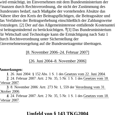
wird ermächtigt, im Einvernehmen mit dem Bundesministerium der
Finanzen durch Rechtsverordnung, die nicht der Zustimmung des
Bundesrates bedarf, nach Maßgabe der vorstehenden Absätze das
Nähere über den Kreis der Beitragspflichtigen, die Beitragssätze und
das Verfahren der Beitragserhebung einschließlich der Zahlungsweise
festzulegen.
[2] Der auf das Allgemeininteresse entfallende Kostenantei
ist beitragsmindernd zu berücksichtigen.
4
[3] Das Bundesministerium
für Wirtschaft und Technologie kann die Ermächtigung nach Satz 1
durch Rechtsverordnung unter Sicherstellung der
Einvernehmensregelung auf die Bundesnetzagentur übertragen.
[8. November 2006–24. Februar 2007]
[26. Juni 2004–8. November 2006]
Anmerkungen:
1
. 26. Juni 2004: § 152 Abs. 1 S. 1 des
Gesetzes vom 22. Juni 2004
.
2
. 24. Februar 2007: Artt. 2 Nr. 35, 5 Nr. 1 S. 1 des
Gesetzes vom 18.
Februar 2007
.
3
. 8. November 2006: Artt. 273 Nr. 1, 559 der
Verordnung vom 31.
Oktober 2006
.
4
. 24. Februar 2007: Artt. 2 Nr. 35, 5 Nr. 1 S. 1 des
Gesetzes vom 18.
Februar 2007
.
Umfeld von § 143 TKG2004