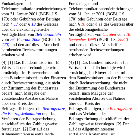
Funkanlagen und
Funkanlagen und
Telekommunikationsendeinrichtungen
Telekommunikationsendeinrichtungen
vom 31. Januar 2001 (BGBl. I S.
vom 31. Januar 2001 (BGBl. I S.
170) oder Gebühren oder Beiträge
170) oder Gebühren oder Beiträge
nach §
17
oder §
19
des Gesetzes
nach §
10
oder §
11
des Gesetzes über
über die elektromagnetische
die elektromagnetische
Verträglichkeit von
Betriebsmitteln
Verträglichkeit von
Geräten
vom
18.
vom
26. Februar 2008
(BGBl. I S.
September 1998
(BGBl. I S.
2882)
220)
und den auf diesen Vorschriften
und den auf diesen Vorschriften
beruhenden Rechtsverordnungen
beruhenden Rechtsverordnungen
erhoben wird.
erhoben wird.
(4) [1] Das Bundesministerium für
(4) [1] Das Bundesministerium für
Wirtschaft und Technologie wird
Wirtschaft und Technologie wird
ermächtigt, im Einvernehmen mit
ermächtigt, im Einvernehmen mit
dem Bundesministerium der Finanzen
dem Bundesministerium der Finanzen
durch Rechtsverordnung, die nicht
durch Rechtsverordnung, die nicht
der Zustimmung des Bundesrates
der Zustimmung des Bundesrates
bedarf, nach Maßgabe der
bedarf, nach Maßgabe der
vorstehenden Absätze das Nähere
vorstehenden Absätze das Nähere
über den Kreis der
über den Kreis der
Beitragspflichtigen, die
Beitragssätze,
Beitragspflichtigen, die
Beitragssätze
die Beitragskalkulation
und das
und das Verfahren der
Verfahren der Beitragserhebung
Beitragserhebung einschließlich der
einschließlich der Zahlungsweise
Zahlungsweise festzulegen. [2] Der
festzulegen. [2] Der auf das
auf das Allgemeininteresse
Allgemeininteresse entfallende
entfallende Kostenanteil ist