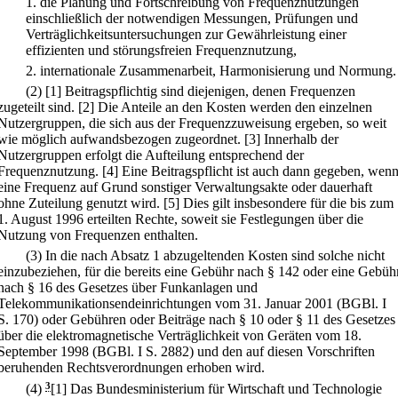
1.
die Planung und Fortschreibung von Frequenznutzungen
einschließlich der notwendigen Messungen, Prüfungen und
Verträglichkeitsuntersuchungen zur Gewährleistung einer
effizienten und störungsfreien Frequenznutzung,
2.
internationale Zusammenarbeit, Harmonisierung und Normung.
(2)
[1] Beitragspflichtig sind diejenigen, denen Frequenzen
zugeteilt sind.
[2] Die Anteile an den Kosten werden den einzelnen
Nutzergruppen, die sich aus der Frequenzzuweisung ergeben, so weit
wie möglich aufwandsbezogen zugeordnet.
[3] Innerhalb der
Nutzergruppen erfolgt die Aufteilung entsprechend der
Frequenznutzung.
[4] Eine Beitragspflicht ist auch dann gegeben, wen
eine Frequenz auf Grund sonstiger Verwaltungsakte oder dauerhaft
ohne Zuteilung genutzt wird.
[5] Dies gilt insbesondere für die bis zum
1. August 1996 erteilten Rechte, soweit sie Festlegungen über die
Nutzung von Frequenzen enthalten.
(3) In die nach Absatz 1 abzugeltenden Kosten sind solche nicht
einzubeziehen, für die bereits eine Gebühr nach § 142 oder eine Gebüh
nach § 16 des Gesetzes über Funkanlagen und
Telekommunikationsendeinrichtungen vom 31. Januar 2001 (BGBl. I
S. 170) oder Gebühren oder Beiträge nach § 10 oder § 11 des Gesetzes
über die elektromagnetische Verträglichkeit von Geräten vom 18.
September 1998 (BGBl. I S. 2882) und den auf diesen Vorschriften
beruhenden Rechtsverordnungen erhoben wird.
(4)
3
[1] Das Bundesministerium für Wirtschaft und Technologie