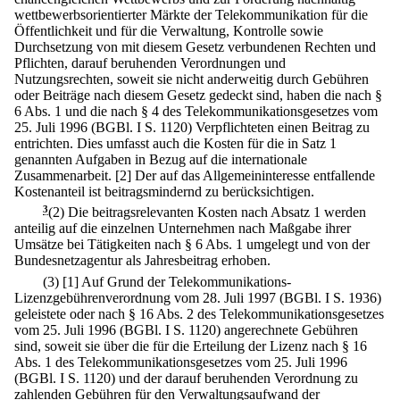
wettbewerbsorientierter Märkte der Telekommunikation für die
Öffentlichkeit und für die Verwaltung, Kontrolle sowie
Durchsetzung von mit diesem Gesetz verbundenen Rechten und
Pflichten, darauf beruhenden Verordnungen und
Nutzungsrechten, soweit sie nicht anderweitig durch Gebühren
oder Beiträge nach diesem Gesetz gedeckt sind, haben die nach §
6 Abs. 1 und die nach § 4 des Telekommunikationsgesetzes vom
25. Juli 1996 (BGBl. I S. 1120) Verpflichteten einen Beitrag zu
entrichten. Dies umfasst auch die Kosten für die in Satz 1
genannten Aufgaben in Bezug auf die internationale
Zusammenarbeit.
[2] Der auf das Allgemeininteresse entfallende
Kostenanteil ist beitragsmindernd zu berücksichtigen.
3
(2) Die beitragsrelevanten Kosten nach Absatz 1 werden
anteilig auf die einzelnen Unternehmen nach Maßgabe ihrer
Umsätze bei Tätigkeiten nach § 6 Abs. 1 umgelegt und von der
Bundesnetzagentur als Jahresbeitrag erhoben.
(3)
[1] Auf Grund der Telekommunikations-
Lizenzgebührenverordnung vom 28. Juli 1997 (BGBl. I S. 1936)
geleistete oder nach § 16 Abs. 2 des Telekommunikationsgesetzes
vom 25. Juli 1996 (BGBl. I S. 1120) angerechnete Gebühren
sind, soweit sie über die für die Erteilung der Lizenz nach § 16
Abs. 1 des Telekommunikationsgesetzes vom 25. Juli 1996
(BGBl. I S. 1120) und der darauf beruhenden Verordnung zu
zahlenden Gebühren für den Verwaltungsaufwand der