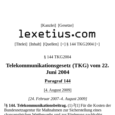
[
Kanzlei
] [
Gesetze
]
[
Titelei
] [
Inhalt
] [
Quellen
]
[
<
]
§ 144 TKG2004
[
>
]
§ 144 TKG2004
Telekommunikationsgesetz (TKG) vom 22.
Juni 2004
Paragraf 144
[4. August 2009]
[24. Februar 2007–4. August 2009]
1
§ 144
.
Telekommunikationsbeitrag.
(1)
2
[1] Für die Kosten der
Bundesnetzagentur für Maßnahmen zur Sicherstellung eines
chancengleichen Wettbewerbs und zur Förderung nachhaltig