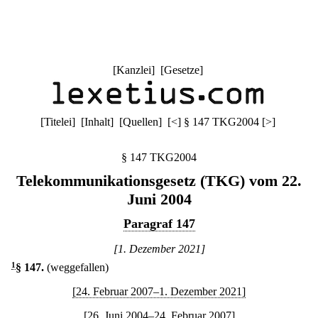
[
Kanzlei
] [
Gesetze
]
[
Titelei
] [
Inhalt
] [
Quellen
]
[
<
]
§ 147 TKG2004
[
>
]
§ 147 TKG2004
Telekommunikationsgesetz (TKG) vom 22.
Juni 2004
Paragraf 147
[1. Dezember 2021]
1
§ 147
.
(weggefallen)
[24. Februar 2007–1. Dezember 2021]
[26. Juni 2004–24. Februar 2007]