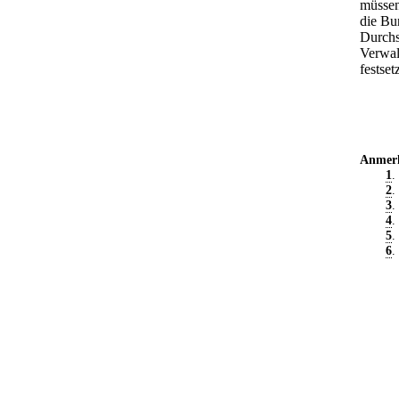
müssen
die Bu
Durchs
Verwal
festset
Anmer
1
.
2
.
3
.
4
.
5
.
6
.