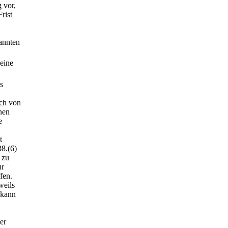
 vor,
rist
annten
keine
s
uch von
nen
e
t
38.
(6)
 zu
ur
fen.
weils
 kann
er