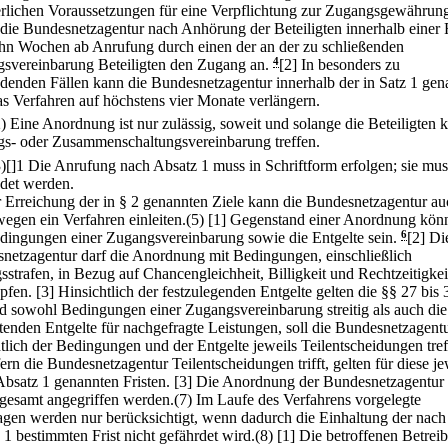
erlichen Voraussetzungen für eine Verpflichtung zur Zugangsgewährung
 die Bundesnetzagentur nach Anhörung der Beteiligten innerhalb einer F
hn Wochen ab Anrufung durch einen der an der zu schließenden
svereinbarung Beteiligten den Zugang an.
4
[2] In besonders zu
denden Fällen kann die Bundesnetzagentur innerhalb der in Satz 1 gen
das Verfahren auf höchstens vier Monate verlängern.
2) Eine Anordnung ist nur zulässig, soweit und solange die Beteiligten 
s- oder Zusammenschaltungsvereinbarung treffen.
3)[]1 Die Anrufung nach Absatz 1 muss in Schriftform erfolgen; sie mus
det werden.
r Erreichung der in § 2 genannten Ziele kann die Bundesnetzagentur a
egen ein Verfahren einleiten.(5)
[1] Gegenstand einer Anordnung kön
edingungen einer Zugangsvereinbarung sowie die Entgelte sein.
6
[2] Di
netzagentur darf die Anordnung mit Bedingungen, einschließlich
sstrafen, in Bezug auf Chancengleichheit, Billigkeit und Rechtzeitigkei
pfen.
[3] Hinsichtlich der festzulegenden Entgelte gelten die §§ 27 bis 
nd sowohl Bedingungen einer Zugangsvereinbarung streitig als auch die
htenden Entgelte für nachgefragte Leistungen, soll die Bundesnetzagent
htlich der Bedingungen und der Entgelte jeweils Teilentscheidungen tref
ern die Bundesnetzagentur Teilentscheidungen trifft, gelten für diese je
 Absatz 1 genannten Fristen.
[3] Die Anordnung der Bundesnetzagentur
sgesamt angegriffen werden.
(7) Im Laufe des Verfahrens vorgelegte
agen werden nur berücksichtigt, wenn dadurch die Einhaltung der nach
 1 bestimmten Frist nicht gefährdet wird.(8)
[1] Die betroffenen Betreib