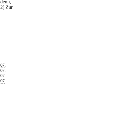
 denn,
[2] Zur
s
007
.
007
.
007
.
007
.