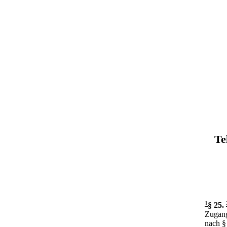
Te
1
§ 25
.
Zugang
nach §