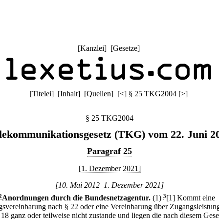
[
Kanzlei
] [
Gesetze
]
[
Titelei
] [
Inhalt
] [
Quellen
]
[
<
]
§ 25 TKG2004
[
>
]
§ 25 TKG2004
lekommunikationsgesetz (TKG) vom 22. Juni 2
Paragraf 25
[1. Dezember 2021]
[10. Mai 2012–1. Dezember 2021]
2
Anordnungen durch die Bundesnetzagentur.
(1)
3
[1] Kommt eine
svereinbarung nach § 22 oder eine Vereinbarung über Zugangsleistun
 18 ganz oder teilweise nicht zustande und liegen die nach diesem Gese