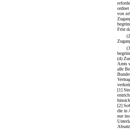
erford
ordnet
von ze
Zugang
begrün
Frist 
(
Zugang
(
begrün
(4) Zu
Amts w
alle B
Bundes
Vertrag
verknü
[1] Si
entric
hinsic
[2] Sof
die in
nur in
Unterl
Absatz