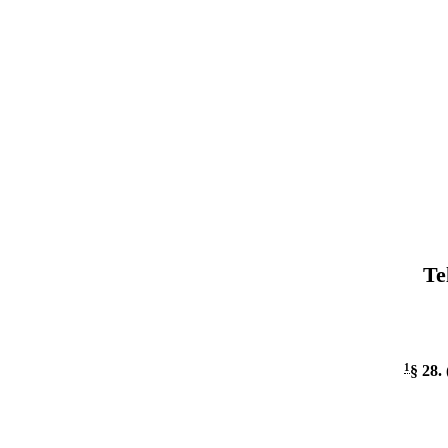
Te
1
§ 28
.