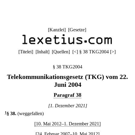
[
Kanzlei
] [
Gesetze
]
[
Titelei
] [
Inhalt
] [
Quellen
]
[
<
]
§ 38 TKG2004
[
>
]
§ 38 TKG2004
Telekommunikationsgesetz (TKG) vom 22.
Juni 2004
Paragraf 38
[1. Dezember 2021]
1
§ 38
.
(weggefallen)
[10. Mai 2012–1. Dezember 2021]
[24. Februar 2007–10. Mai 2012]