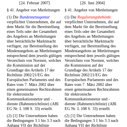
[24. Februar 2007]
[26. Juni 2004]
§ 41. Angebot von Mietleitungen
§ 41. Angebot von Mietleitungen
(1) Die
Bundesnetzagentur
(1) Die
Regulierungsbehörde
verpflichtet Unternehmen, die auf
verpflichtet Unternehmen, die auf
dem Markt für die Bereitstellung
dem Markt für die Bereitstellung
eines Teils oder der Gesamtheit
eines Teils oder der Gesamtheit
des Angebots an Mietleitungen
des Angebots an Mietleitungen
über beträchtliche Marktmacht
über beträchtliche Marktmacht
verfügen, zur Bereitstellung des
verfügen, zur Bereitstellung des
Mindestangebots an Mietleitungen
Mindestangebots an Mietleitungen
entsprechend dem jeweils gültigen
entsprechend dem jeweils gültigen
Verzeichnis von Normen, welches
Verzeichnis von Normen, welches
die Kommission auf der
die Kommission auf der
Grundlage des Artikels 17 der
Grundlage des Artikels 17 der
Richtlinie 2002/21/EG des
Richtlinie 2002/21/EG des
Europäischen Parlaments und des
Europäischen Parlaments und des
Rates vom 7. März 2002 über
Rates vom 7. März 2002 über
einen gemeinsamen Rechtsrahmen
einen gemeinsamen Rechtsrahmen
für elektronische
für elektronische
Kommunikationsnetze und -
Kommunikationsnetze und -
dienste (Rahmenrichtlinie) (ABl.
dienste (Rahmenrichtlinie) (ABl.
EG Nr. L 108 S. 33) erstellt.
EG Nr. L 108 S. 33) erstellt.
(2) [1] Die Unternehmen haben
(2) [1] Die Unternehmen haben
die Bedingungen 3.1 bis 3.3 nach
die Bedingungen 3.1 bis 3.3 nach
Anhang VII der Richtlinie
Anhang VII der Richtlinie