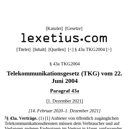
[
Kanzlei
] [
Gesetze
]
[
Titelei
] [
Inhalt
] [
Quellen
]
[
<
]
§ 43a TKG2004
[
>
]
§ 43a TKG2004
Telekommunikationsgesetz (TKG) vom 22.
Juni 2004
Paragraf 43a
[1. Dezember 2021]
[14. Februar 2020–1. Dezember 2021]
1
§ 43a
.
Verträge.
(1)
[1] Anbieter von öffentlich zugänglichen
Telekommunikationsdiensten müssen dem Verbraucher und auf
Verlangen anderen Endnutzern im Vertrag in klarer, umfassender