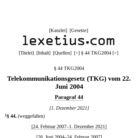
[
Kanzlei
] [
Gesetze
]
[
Titelei
] [
Inhalt
] [
Quellen
]
[
<
]
§ 44 TKG2004
[
>
]
§ 44 TKG2004
Telekommunikationsgesetz (TKG) vom 22.
Juni 2004
Paragraf 44
[1. Dezember 2021]
1
§ 44
.
(weggefallen)
[24. Februar 2007–1. Dezember 2021]
[26. Juni 2004–24. Februar 2007]