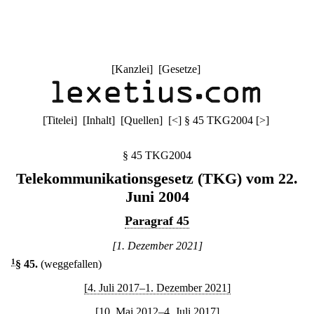
[
Kanzlei
] [
Gesetze
]
[
Titelei
] [
Inhalt
] [
Quellen
]
[
<
]
§ 45 TKG2004
[
>
]
§ 45 TKG2004
Telekommunikationsgesetz (TKG) vom 22.
Juni 2004
Paragraf 45
[1. Dezember 2021]
1
§ 45
.
(weggefallen)
[4. Juli 2017–1. Dezember 2021]
[10. Mai 2012–4. Juli 2017]