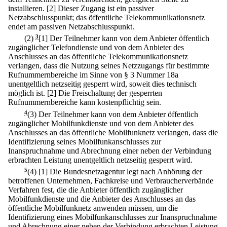
installieren.
[2] Dieser Zugang ist ein passiver
Netzabschlusspunkt; das öffentliche Telekommunikationsnetz
endet am passiven Netzabschlusspunkt.
(2)
3
[1] Der Teilnehmer kann von dem Anbieter öffentlich
zugänglicher Telefondienste und von dem Anbieter des
Anschlusses an das öffentliche Telekommunikationsnetz
verlangen, dass die Nutzung seines Netzzugangs für bestimmte
Rufnummernbereiche im Sinne von § 3 Nummer 18a
unentgeltlich netzseitig gesperrt wird, soweit dies technisch
möglich ist.
[2] Die Freischaltung der gesperrten
Rufnummernbereiche kann kostenpflichtig sein.
4
(3) Der Teilnehmer kann von dem Anbieter öffentlich
zugänglicher Mobilfunkdienste und von dem Anbieter des
Anschlusses an das öffentliche Mobilfunknetz verlangen, dass die
Identifizierung seines Mobilfunkanschlusses zur
Inanspruchnahme und Abrechnung einer neben der Verbindung
erbrachten Leistung unentgeltlich netzseitig gesperrt wird.
5
(4)
[1] Die Bundesnetzagentur legt nach Anhörung der
betroffenen Unternehmen, Fachkreise und Verbraucherverbände
Verfahren fest, die die Anbieter öffentlich zugänglicher
Mobilfunkdienste und die Anbieter des Anschlusses an das
öffentliche Mobilfunknetz anwenden müssen, um die
Identifizierung eines Mobilfunkanschlusses zur Inanspruchnahme
und Abrechnung einer neben der Verbindung erbrachten Leistung