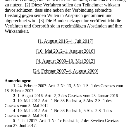
zu nutzen.
[2] Diese Verfahren sollen den Teilnehmer wirksam
davor schützen, dass eine neben der Verbindung erbrachte
Leistung gegen seinen Willen in Anspruch genommen und
abgerechnet wird.
[3] Die Bundesnetzagentur veröffentlicht die
Verfahren und überprüft sie in regelmäßigen Abständen auf ihre
Wirksamkeit.
[1. August 2016–4. Juli 2017]
[10. Mai 2012–1. August 2016]
[4. August 2009–10. Mai 2012]
[24. Februar 2007–4. August 2009]
Anmerkungen:
1
. 24. Februar 2007: Artt. 2 Nr. 13, 5 Nr. 1 S. 1 des
Gesetzes vom
18. Februar 2007
.
2
. 1. August 2016: Artt. 2, 3 des
Gesetzes vom 23. Januar 2016
.
3
. 10. Mai 2012: Artt. 1 Nr. 38 Buchst. a, 5 Abs. 2 S. 1 des
Gesetzes vom 3. Mai 2012
.
4
. 10. Mai 2012: Artt. 1 Nr. 38 Buchst. b, 5 Abs. 2 S. 1 des
Gesetzes vom 3. Mai 2012
.
5
. 4. Juli 2017: Artt. 1 Nr. 1c Buchst. b, 2 des
Zweiten Gesetzes
vom 27. Juni 2017
.