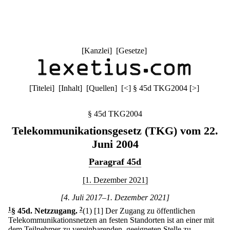
[
Kanzlei
] [
Gesetze
]
[
Titelei
] [
Inhalt
] [
Quellen
]
[
<
]
§ 45d TKG2004
[
>
]
§ 45d TKG2004
Telekommunikationsgesetz (TKG) vom 22.
Juni 2004
Paragraf 45d
[1. Dezember 2021]
[4. Juli 2017–1. Dezember 2021]
1
§ 45d
.
Netzzugang.
2
(1)
[1] Der Zugang zu öffentlichen
Telekommunikationsnetzen an festen Standorten ist an einer mit
dem Teilnehmer zu vereinbarenden, geeigneten Stelle zu