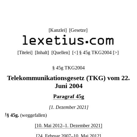
[
Kanzlei
] [
Gesetze
]
[
Titelei
] [
Inhalt
] [
Quellen
]
[
<
]
§ 45g TKG2004
[
>
]
§ 45g TKG2004
Telekommunikationsgesetz (TKG) vom 22.
Juni 2004
Paragraf 45g
[1. Dezember 2021]
1
§ 45g
.
(weggefallen)
[10. Mai 2012–1. Dezember 2021]
[24. Februar 2007–10. Mai 2012]