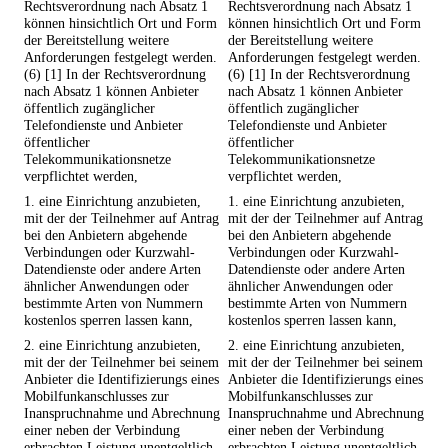
Rechtsverordnung nach Absatz 1
Rechtsverordnung nach Absatz 1
können hinsichtlich Ort und Form
können hinsichtlich Ort und Form
der Bereitstellung weitere
der Bereitstellung weitere
Anforderungen festgelegt werden.
Anforderungen festgelegt werden.
(6) [1] In der Rechtsverordnung
(6) [1] In der Rechtsverordnung
nach Absatz 1 können Anbieter
nach Absatz 1 können Anbieter
öffentlich zugänglicher
öffentlich zugänglicher
Telefondienste und Anbieter
Telefondienste und Anbieter
öffentlicher
öffentlicher
Telekommunikationsnetze
Telekommunikationsnetze
verpflichtet werden,
verpflichtet werden,
1. eine Einrichtung anzubieten,
1. eine Einrichtung anzubieten,
mit der der Teilnehmer auf Antrag
mit der der Teilnehmer auf Antrag
bei den Anbietern abgehende
bei den Anbietern abgehende
Verbindungen oder Kurzwahl-
Verbindungen oder Kurzwahl-
Datendienste oder andere Arten
Datendienste oder andere Arten
ähnlicher Anwendungen oder
ähnlicher Anwendungen oder
bestimmte Arten von Nummern
bestimmte Arten von Nummern
kostenlos sperren lassen kann,
kostenlos sperren lassen kann,
2. eine Einrichtung anzubieten,
2. eine Einrichtung anzubieten,
mit der der Teilnehmer bei seinem
mit der der Teilnehmer bei seinem
Anbieter die Identifizierungs eines
Anbieter die Identifizierungs eines
Mobilfunkanschlusses zur
Mobilfunkanschlusses zur
Inanspruchnahme und Abrechnung
Inanspruchnahme und Abrechnung
einer neben der Verbindung
einer neben der Verbindung
erbrachten Leistung unentgeltlich
erbrachten Leistung unentgeltlich