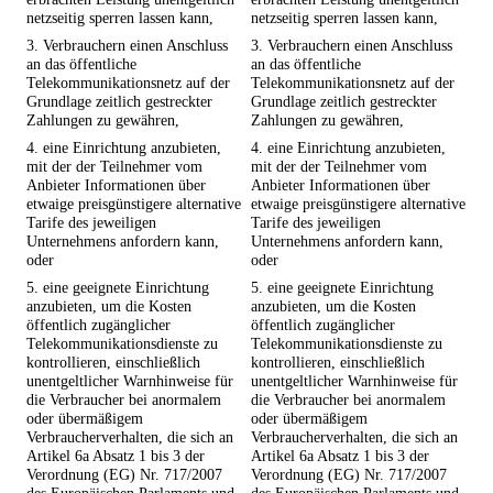
netzseitig sperren lassen kann,
netzseitig sperren lassen kann,
3. Verbrauchern einen Anschluss
3. Verbrauchern einen Anschluss
an das öffentliche
an das öffentliche
Telekommunikationsnetz auf der
Telekommunikationsnetz auf der
Grundlage zeitlich gestreckter
Grundlage zeitlich gestreckter
Zahlungen zu gewähren,
Zahlungen zu gewähren,
4. eine Einrichtung anzubieten,
4. eine Einrichtung anzubieten,
mit der der Teilnehmer vom
mit der der Teilnehmer vom
Anbieter Informationen über
Anbieter Informationen über
etwaige preisgünstigere alternative
etwaige preisgünstigere alternative
Tarife des jeweiligen
Tarife des jeweiligen
Unternehmens anfordern kann,
Unternehmens anfordern kann,
oder
oder
5. eine geeignete Einrichtung
5. eine geeignete Einrichtung
anzubieten, um die Kosten
anzubieten, um die Kosten
öffentlich zugänglicher
öffentlich zugänglicher
Telekommunikationsdienste zu
Telekommunikationsdienste zu
kontrollieren, einschließlich
kontrollieren, einschließlich
unentgeltlicher Warnhinweise für
unentgeltlicher Warnhinweise für
die Verbraucher bei anormalem
die Verbraucher bei anormalem
oder übermäßigem
oder übermäßigem
Verbraucherverhalten, die sich an
Verbraucherverhalten, die sich an
Artikel 6a Absatz 1 bis 3 der
Artikel 6a Absatz 1 bis 3 der
Verordnung (EG) Nr. 717/2007
Verordnung (EG) Nr. 717/2007