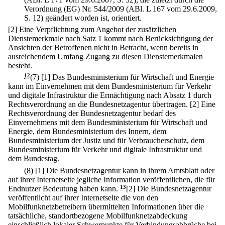
Verordnung (EG) Nr. 544/2009 (ABl. L 167 vom 29.6.2009,
S. 12) geändert worden ist, orientiert.
[2] Eine Verpflichtung zum Angebot der zusätzlichen
Dienstemerkmale nach Satz 1 kommt nach Berücksichtigung der
Ansichten der Betroffenen nicht in Betracht, wenn bereits in
ausreichendem Umfang Zugang zu diesen Dienstemerkmalen
besteht.
12
(7)
[1] Das Bundesministerium für Wirtschaft und Energie
kann im Einvernehmen mit dem Bundesministerium für Verkehr
und digitale Infrastruktur die Ermächtigung nach Absatz 1 durch
Rechtsverordnung an die Bundesnetzagentur übertragen.
[2] Eine
Rechtsverordnung der Bundesnetzagentur bedarf des
Einvernehmens mit dem Bundesministerium für Wirtschaft und
Energie, dem Bundesministerium des Innern, dem
Bundesministerium der Justiz und für Verbraucherschutz, dem
Bundesministerium für Verkehr und digitale Infrastruktur und
dem Bundestag.
(8)
[1] Die Bundesnetzagentur kann in ihrem Amtsblatt oder
auf ihrer Internetseite jegliche Information veröffentlichen, die für
Endnutzer Bedeutung haben kann.
13
[2] Die Bundesnetzagentur
veröffentlicht auf ihrer Internetseite die von den
Mobilfunknetzbetreibern übermittelten Informationen über die
tatsächliche, standortbezogene Mobilfunknetzabdeckung
einschließlich lokaler Schwerpunkte für Verbindungsabbrüche bei