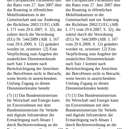
des Europäischen Parlaments und
des Europäischen Parlaments und
des Rates vom 27. Juni 2007 über
des Rates vom 27. Juni 2007 über
das Roaming in öffentlichen
das Roaming in öffentlichen
Mobilfunknetzen in der
Mobilfunknetzen in der
Gemeinschaft und zur Änderung
Gemeinschaft und zur Änderung
der Richtlinie 2002/21/EG (ABl.
der Richtlinie 2002/21/EG (ABl.
L 171 vom 29.6.2007, S. 32), die
L 171 vom 29.6.2007, S. 32), die
zuletzt durch die Verordnung
zuletzt durch die Verordnung
(EG) Nr. 544/2009 (ABl. L 167
(EG) Nr. 544/2009 (ABl. L 167
vom 29.6.2009, S. 12) geändert
vom 29.6.2009, S. 12) geändert
worden ist, orientiert. [2] Eine
worden ist, orientiert. [2] Eine
Verpflichtung zum Angebot der
Verpflichtung zum Angebot der
zusätzlichen Dienstemerkmale
zusätzlichen Dienstemerkmale
nach Satz 1 kommt nach
nach Satz 1 kommt nach
Berücksichtigung der Ansichten
Berücksichtigung der Ansichten
der Betroffenen nicht in Betracht,
der Betroffenen nicht in Betracht,
wenn bereits in ausreichendem
wenn bereits in ausreichendem
Umfang Zugang zu diesen
Umfang Zugang zu diesen
Dienstemerkmalen besteht.
Dienstemerkmalen besteht.
(7) [1] Das Bundesministerium
(7) [1] Das Bundesministerium
für Wirtschaft und Energie kann
für Wirtschaft und Energie kann
im Einvernehmen mit dem
im Einvernehmen mit dem
Bundesministerium für Verkehr
Bundesministerium für Verkehr
und digitale Infrastruktur die
und digitale Infrastruktur die
Ermächtigung nach Absatz 1
Ermächtigung nach Absatz 1
durch Rechtsverordnung an die
durch Rechtsverordnung an die