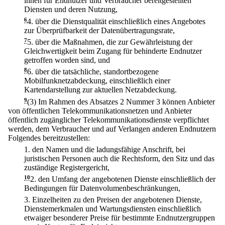
ihnen für Endnutzer und Verbraucher bereitgestellten
Diensten und deren Nutzung,
6
4.
über die Dienstqualität einschließlich eines Angebotes
zur Überprüfbarkeit der Datenübertragungsrate,
7
5.
über die Maßnahmen, die zur Gewährleistung der
Gleichwertigkeit beim Zugang für behinderte Endnutzer
getroffen worden sind, und
8
6.
über die tatsächliche, standortbezogene
Mobilfunknetzabdeckung, einschließlich einer
Kartendarstellung zur aktuellen Netzabdeckung.
9
(3) Im Rahmen des Absatzes 2 Nummer 3 können Anbieter
von öffentlichen Telekommunikationsnetzen und Anbieter
öffentlich zugänglicher Telekommunikationsdienste verpflichtet
werden, dem Verbraucher und auf Verlangen anderen Endnutzern
Folgendes bereitzustellen:
1.
den Namen und die ladungsfähige Anschrift, bei
juristischen Personen auch die Rechtsform, den Sitz und das
zuständige Registergericht,
10
2.
den Umfang der angebotenen Dienste einschließlich der
Bedingungen für Datenvolumenbeschränkungen,
3.
Einzelheiten zu den Preisen der angebotenen Dienste,
Dienstemerkmalen und Wartungsdiensten einschließlich
etwaiger besonderer Preise für bestimmte Endnutzergruppen