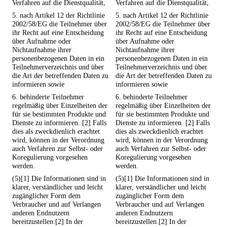
Verfahren auf die Dienstqualität,
Verfahren auf die Dienstqualität,
5. nach Artikel 12 der Richtlinie
5. nach Artikel 12 der Richtlinie
2002/58/EG die Teilnehmer über
2002/58/EG die Teilnehmer über
ihr Recht auf eine Entscheidung
ihr Recht auf eine Entscheidung
über Aufnahme oder
über Aufnahme oder
Nichtaufnahme ihrer
Nichtaufnahme ihrer
personenbezogenen Daten in ein
personenbezogenen Daten in ein
Teilnehmerverzeichnis und über
Teilnehmerverzeichnis und über
die Art der betreffenden Daten zu
die Art der betreffenden Daten zu
informieren sowie
informieren sowie
6. behinderte Teilnehmer
6. behinderte Teilnehmer
regelmäßig über Einzelheiten der
regelmäßig über Einzelheiten der
für sie bestimmten Produkte und
für sie bestimmten Produkte und
Dienste zu informieren. [2] Falls
Dienste zu informieren. [2] Falls
dies als zweckdienlich erachtet
dies als zweckdienlich erachtet
wird, können in der Verordnung
wird, können in der Verordnung
auch Verfahren zur Selbst- oder
auch Verfahren zur Selbst- oder
Koregulierung vorgesehen
Koregulierung vorgesehen
werden.
werden.
(5)[1] Die Informationen sind in
(5)[1] Die Informationen sind in
klarer, verständlicher und leicht
klarer, verständlicher und leicht
zugänglicher Form dem
zugänglicher Form dem
Verbraucher und auf Verlangen
Verbraucher und auf Verlangen
anderen Endnutzern
anderen Endnutzern
bereitzustellen.[2] In der
bereitzustellen.[2] In der