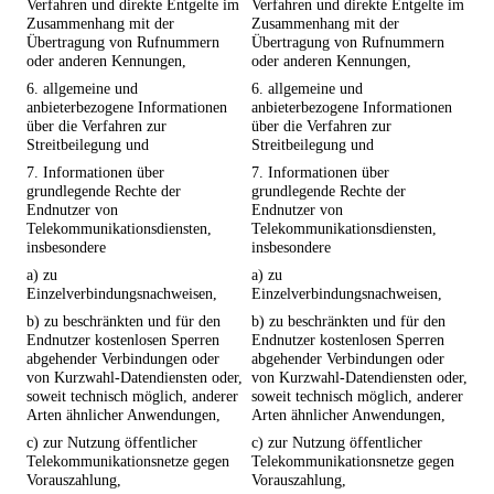
Verfahren und direkte Entgelte im
Verfahren und direkte Entgelte im
Zusammenhang mit der
Zusammenhang mit der
Übertragung von Rufnummern
Übertragung von Rufnummern
oder anderen Kennungen,
oder anderen Kennungen,
6. allgemeine und
6. allgemeine und
anbieterbezogene Informationen
anbieterbezogene Informationen
über die Verfahren zur
über die Verfahren zur
Streitbeilegung und
Streitbeilegung und
7. Informationen über
7. Informationen über
grundlegende Rechte der
grundlegende Rechte der
Endnutzer von
Endnutzer von
Telekommunikationsdiensten,
Telekommunikationsdiensten,
insbesondere
insbesondere
a) zu
a) zu
Einzelverbindungsnachweisen,
Einzelverbindungsnachweisen,
b) zu beschränkten und für den
b) zu beschränkten und für den
Endnutzer kostenlosen Sperren
Endnutzer kostenlosen Sperren
abgehender Verbindungen oder
abgehender Verbindungen oder
von Kurzwahl-Datendiensten oder,
von Kurzwahl-Datendiensten oder,
soweit technisch möglich, anderer
soweit technisch möglich, anderer
Arten ähnlicher Anwendungen,
Arten ähnlicher Anwendungen,
c) zur Nutzung öffentlicher
c) zur Nutzung öffentlicher
Telekommunikationsnetze gegen
Telekommunikationsnetze gegen
Vorauszahlung,
Vorauszahlung,