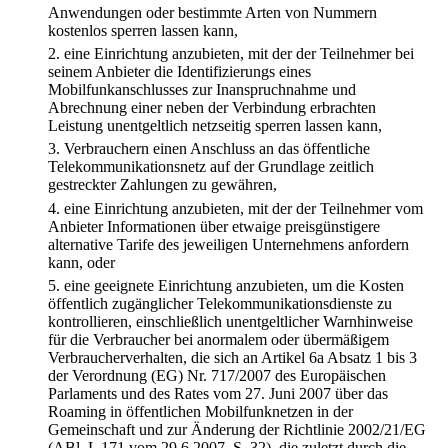
Anwendungen oder bestimmte Arten von Nummern
kostenlos sperren lassen kann,
2.
eine Einrichtung anzubieten, mit der der Teilnehmer bei
seinem Anbieter die Identifizierungs eines
Mobilfunkanschlusses zur Inanspruchnahme und
Abrechnung einer neben der Verbindung erbrachten
Leistung unentgeltlich netzseitig sperren lassen kann,
3.
Verbrauchern einen Anschluss an das öffentliche
Telekommunikationsnetz auf der Grundlage zeitlich
gestreckter Zahlungen zu gewähren,
4.
eine Einrichtung anzubieten, mit der der Teilnehmer vom
Anbieter Informationen über etwaige preisgünstigere
alternative Tarife des jeweiligen Unternehmens anfordern
kann, oder
5.
eine geeignete Einrichtung anzubieten, um die Kosten
öffentlich zugänglicher Telekommunikationsdienste zu
kontrollieren, einschließlich unentgeltlicher Warnhinweise
für die Verbraucher bei anormalem oder übermäßigem
Verbraucherverhalten, die sich an Artikel 6a Absatz 1 bis 3
der Verordnung (EG) Nr. 717/2007 des Europäischen
Parlaments und des Rates vom 27. Juni 2007 über das
Roaming in öffentlichen Mobilfunknetzen in der
Gemeinschaft und zur Änderung der Richtlinie 2002/21/EG
(ABl. L 171 vom 29.6.2007, S. 32), die zuletzt durch die