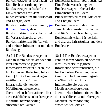
Bundesnetzagentur übertragen. [2]
Bundesnetzagentur übertragen. [2]
Eine Rechtsverordnung der
Eine Rechtsverordnung der
Bundesnetzagentur bedarf des
Bundesnetzagentur bedarf des
Einvernehmens mit dem
Einvernehmens mit dem
Bundesministerium für Wirtschaft
Bundesministerium für Wirtschaft
und Energie, dem
und Energie, dem
Bundesministerium des Innern,
für
Bundesministerium des Innern,
Bau und Heimat,
dem
dem Bundesministerium der Justiz
Bundesministerium der Justiz und
und für Verbraucherschutz, dem
für Verbraucherschutz, dem
Bundesministerium für Verkehr
Bundesministerium für Verkehr
und digitale Infrastruktur und dem
und digitale Infrastruktur und dem
Bundestag.
Bundestag.
(8) [1] Die Bundesnetzagentur
(8) [1] Die Bundesnetzagentur
kann in ihrem Amtsblatt oder auf
kann in ihrem Amtsblatt oder auf
ihrer Internetseite jegliche
ihrer Internetseite jegliche
Information veröffentlichen, die
Information veröffentlichen, die
für Endnutzer Bedeutung haben
für Endnutzer Bedeutung haben
kann. [2] Die Bundesnetzagentur
kann. [2] Die Bundesnetzagentur
veröffentlicht auf ihrer
veröffentlicht auf ihrer
Internetseite die von den
Internetseite die von den
Mobilfunknetzbetreibern
Mobilfunknetzbetreibern
übermittelten Informationen über
übermittelten Informationen über
die tatsächliche, standortbezogene
die tatsächliche, standortbezogene
Mobilfunknetzabdeckung
Mobilfunknetzabdeckung
einschließlich lokaler
einschließlich lokaler