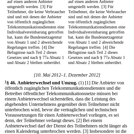
auf einen anderen Anbieter
auf einen anderen Anbieter
umgestellt werden. [3] Für
umgestellt werden. [3] Für
Teilnehmer, die keine Verbraucher
Teilnehmer, die keine Verbraucher
sind und mit denen der Anbieter
sind und mit denen der Anbieter
von öffentlich zugänglichen
von öffentlich zugänglichen
Telekommunikationsdiensten eine
Telekommunikationsdiensten eine
Individualvereinbarung getroffen
Individualvereinbarung getroffen
hat, kann die Bundesnetzagentur
hat, kann die Bundesnetzagentur
von Absatz 1 und 2 abweichende
von Absatz 1 und 2 abweichende
Regelungen treffen. [4] Die
Regelungen treffen. [4] Die
Befugnisse nach Teil 2 dieses
Befugnisse nach Teil 2 dieses
Gesetzes und nach § 77a Absatz 1
Gesetzes und nach § 77a Absatz 1
und Absatz 2 bleiben unberührt.
und Absatz 2 bleiben unberührt.
[10. Mai 2012–1. Dezember 2012]
1
§ 46
.
Anbieterwechsel und Umzug.
(1)
[1] Die Anbieter von
öffentlich zugänglichen Telekommunikationsdiensten und die
Betreiber öffentlicher Telekommunikationsnetze müssen bei
einem Anbieterwechsel sicherstellen, dass die Leistung des
abgebenden Unternehmens gegenüber dem Teilnehmer nicht
unterbrochen wird, bevor die vertraglichen und technischen
Voraussetzungen für einen Anbieterwechsel vorliegen, es sei
denn, der Teilnehmer verlangt dieses.
[2] Bei einem
Anbieterwechsel darf der Dienst des Teilnehmers nicht länger als
einen Kalendertag unterbrochen werden.
[3] Insbesondere ist die