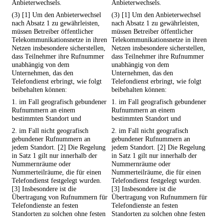
Anbieterwechsels.
Anbieterwechsels.
(3) [1] Um den Anbieterwechsel
(3) [1] Um den Anbieterwechsel
nach Absatz 1 zu gewährleisten,
nach Absatz 1 zu gewährleisten,
müssen Betreiber öffentlicher
müssen Betreiber öffentlicher
Telekommunikationsnetze in ihren
Telekommunikationsnetze in ihren
Netzen insbesondere sicherstellen,
Netzen insbesondere sicherstellen,
dass Teilnehmer ihre Rufnummer
dass Teilnehmer ihre Rufnummer
unabhängig von dem
unabhängig von dem
Unternehmen, das den
Unternehmen, das den
Telefondienst erbringt, wie folgt
Telefondienst erbringt, wie folgt
beibehalten können:
beibehalten können:
1. im Fall geografisch gebundener
1. im Fall geografisch gebundener
Rufnummern an einem
Rufnummern an einem
bestimmten Standort und
bestimmten Standort und
2. im Fall nicht geografisch
2. im Fall nicht geografisch
gebundener Rufnummern an
gebundener Rufnummern an
jedem Standort. [2] Die Regelung
jedem Standort. [2] Die Regelung
in Satz 1 gilt nur innerhalb der
in Satz 1 gilt nur innerhalb der
Nummernräume oder
Nummernräume oder
Nummerteilräume, die für einen
Nummerteilräume, die für einen
Telefondienst festgelegt wurden.
Telefondienst festgelegt wurden.
[3] Insbesondere ist die
[3] Insbesondere ist die
Übertragung von Rufnummern für
Übertragung von Rufnummern für
Telefondienste an festen
Telefondienste an festen
Standorten zu solchen ohne festen
Standorten zu solchen ohne festen