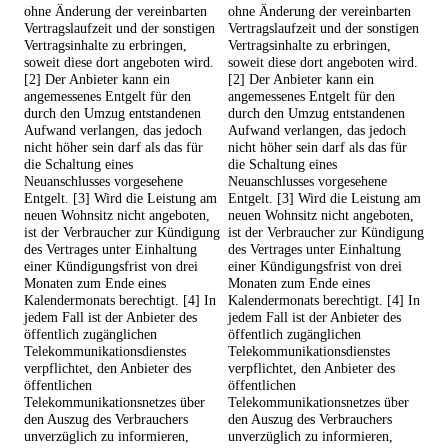
ohne Änderung der vereinbarten
ohne Änderung der vereinbarten
Vertragslaufzeit und der sonstigen
Vertragslaufzeit und der sonstigen
Vertragsinhalte zu erbringen,
Vertragsinhalte zu erbringen,
soweit diese dort angeboten wird.
soweit diese dort angeboten wird.
[2] Der Anbieter kann ein
[2] Der Anbieter kann ein
angemessenes Entgelt für den
angemessenes Entgelt für den
durch den Umzug entstandenen
durch den Umzug entstandenen
Aufwand verlangen, das jedoch
Aufwand verlangen, das jedoch
nicht höher sein darf als das für
nicht höher sein darf als das für
die Schaltung eines
die Schaltung eines
Neuanschlusses vorgesehene
Neuanschlusses vorgesehene
Entgelt. [3] Wird die Leistung am
Entgelt. [3] Wird die Leistung am
neuen Wohnsitz nicht angeboten,
neuen Wohnsitz nicht angeboten,
ist der Verbraucher zur Kündigung
ist der Verbraucher zur Kündigung
des Vertrages unter Einhaltung
des Vertrages unter Einhaltung
einer Kündigungsfrist von drei
einer Kündigungsfrist von drei
Monaten zum Ende eines
Monaten zum Ende eines
Kalendermonats berechtigt. [4] In
Kalendermonats berechtigt. [4] In
jedem Fall ist der Anbieter des
jedem Fall ist der Anbieter des
öffentlich zugänglichen
öffentlich zugänglichen
Telekommunikationsdienstes
Telekommunikationsdienstes
verpflichtet, den Anbieter des
verpflichtet, den Anbieter des
öffentlichen
öffentlichen
Telekommunikationsnetzes über
Telekommunikationsnetzes über
den Auszug des Verbrauchers
den Auszug des Verbrauchers
unverzüglich zu informieren,
unverzüglich zu informieren,