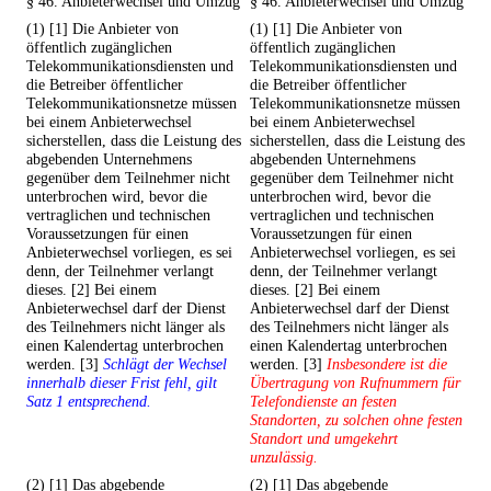
§ 46. Anbieterwechsel und Umzug
§ 46. Anbieterwechsel und Umzug
(1) [1] Die Anbieter von
(1) [1] Die Anbieter von
öffentlich zugänglichen
öffentlich zugänglichen
Telekommunikationsdiensten und
Telekommunikationsdiensten und
die Betreiber öffentlicher
die Betreiber öffentlicher
Telekommunikationsnetze müssen
Telekommunikationsnetze müssen
bei einem Anbieterwechsel
bei einem Anbieterwechsel
sicherstellen, dass die Leistung des
sicherstellen, dass die Leistung des
abgebenden Unternehmens
abgebenden Unternehmens
gegenüber dem Teilnehmer nicht
gegenüber dem Teilnehmer nicht
unterbrochen wird, bevor die
unterbrochen wird, bevor die
vertraglichen und technischen
vertraglichen und technischen
Voraussetzungen für einen
Voraussetzungen für einen
Anbieterwechsel vorliegen, es sei
Anbieterwechsel vorliegen, es sei
denn, der Teilnehmer verlangt
denn, der Teilnehmer verlangt
dieses. [2] Bei einem
dieses. [2] Bei einem
Anbieterwechsel darf der Dienst
Anbieterwechsel darf der Dienst
des Teilnehmers nicht länger als
des Teilnehmers nicht länger als
einen Kalendertag unterbrochen
einen Kalendertag unterbrochen
werden. [3]
Schlägt der Wechsel
werden. [3]
Insbesondere ist die
innerhalb dieser Frist fehl, gilt
Übertragung von Rufnummern für
Satz 1 entsprechend.
Telefondienste an festen
Standorten, zu solchen ohne festen
Standort und umgekehrt
unzulässig.
(2) [1] Das abgebende
(2) [1] Das abgebende