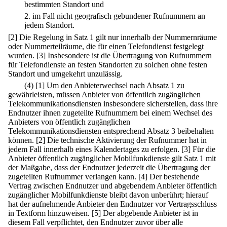
bestimmten Standort und
2.
im Fall nicht geografisch gebundener Rufnummern an
jedem Standort.
[2] Die Regelung in Satz 1 gilt nur innerhalb der Nummernräume
oder Nummerteilräume, die für einen Telefondienst festgelegt
wurden.
[3] Insbesondere ist die Übertragung von Rufnummern
für Telefondienste an festen Standorten zu solchen ohne festen
Standort und umgekehrt unzulässig.
(4)
[1] Um den Anbieterwechsel nach Absatz 1 zu
gewährleisten, müssen Anbieter von öffentlich zugänglichen
Telekommunikationsdiensten insbesondere sicherstellen, dass ihre
Endnutzer ihnen zugeteilte Rufnummern bei einem Wechsel des
Anbieters von öffentlich zugänglichen
Telekommunikationsdiensten entsprechend Absatz 3 beibehalten
können.
[2] Die technische Aktivierung der Rufnummer hat in
jedem Fall innerhalb eines Kalendertages zu erfolgen.
[3] Für die
Anbieter öffentlich zugänglicher Mobilfunkdienste gilt Satz 1 mit
der Maßgabe, dass der Endnutzer jederzeit die Übertragung der
zugeteilten Rufnummer verlangen kann.
[4] Der bestehende
Vertrag zwischen Endnutzer und abgebendem Anbieter öffentlich
zugänglicher Mobilfunkdienste bleibt davon unberührt; hierauf
hat der aufnehmende Anbieter den Endnutzer vor Vertragsschluss
in Textform hinzuweisen.
[5] Der abgebende Anbieter ist in
diesem Fall verpflichtet, den Endnutzer zuvor über alle