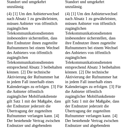
Standort und umgekehrt
Standort und umgekehrt
unzulässig.
unzulässig.
(4) [1] Um den Anbieterwechsel
(4) [1] Um den Anbieterwechsel
nach Absatz 1 zu gewährleisten,
nach Absatz 1 zu gewährleisten,
müssen Anbieter von öffentlich
müssen Anbieter von öffentlich
zugänglichen
zugänglichen
Telekommunikationsdiensten
Telekommunikationsdiensten
insbesondere sicherstellen, dass
insbesondere sicherstellen, dass
ihre Endnutzer ihnen zugeteilte
ihre Endnutzer ihnen zugeteilte
Rufnummern bei einem Wechsel
Rufnummern bei einem Wechsel
des Anbieters von öffentlich
des Anbieters von öffentlich
zugänglichen
zugänglichen
Telekommunikationsdiensten
Telekommunikationsdiensten
entsprechend Absatz 3 beibehalten
entsprechend Absatz 3 beibehalten
können. [2] Die technische
können. [2] Die technische
Aktivierung der Rufnummer hat
Aktivierung der Rufnummer hat
in jedem Fall innerhalb eines
in jedem Fall innerhalb eines
Kalendertages zu erfolgen. [3] Für
Kalendertages zu erfolgen. [3] Für
die Anbieter öffentlich
die Anbieter öffentlich
zugänglicher Mobilfunkdienste
zugänglicher Mobilfunkdienste
gilt Satz 1 mit der Maßgabe, dass
gilt Satz 1 mit der Maßgabe, dass
der Endnutzer jederzeit die
der Endnutzer jederzeit die
Übertragung der zugeteilten
Übertragung der zugeteilten
Rufnummer verlangen kann. [4]
Rufnummer verlangen kann. [4]
Der bestehende Vertrag zwischen
Der bestehende Vertrag zwischen
Endnutzer und abgebendem
Endnutzer und abgebendem