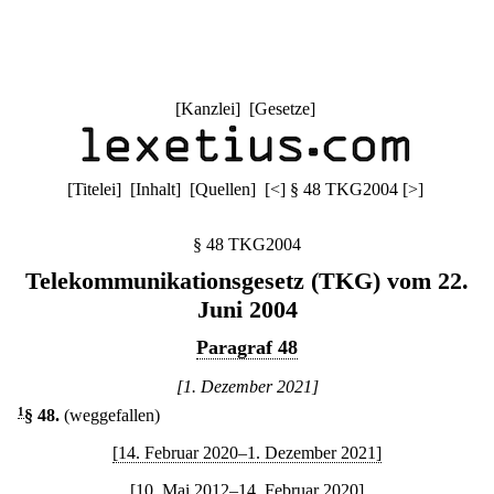
[
Kanzlei
] [
Gesetze
]
[
Titelei
] [
Inhalt
] [
Quellen
]
[
<
]
§ 48 TKG2004
[
>
]
§ 48 TKG2004
Telekommunikationsgesetz (TKG) vom 22.
Juni 2004
Paragraf 48
[1. Dezember 2021]
1
§ 48
.
(weggefallen)
[14. Februar 2020–1. Dezember 2021]
[10. Mai 2012–14. Februar 2020]