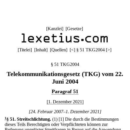
[
Kanzlei
] [
Gesetze
]
[
Titelei
] [
Inhalt
] [
Quellen
]
[
<
]
§ 51 TKG2004
[
>
]
§ 51 TKG2004
Telekommunikationsgesetz (TKG) vom 22.
Juni 2004
Paragraf 51
[1. Dezember 2021]
[24. Februar 2007–1. Dezember 2021]
1
§ 51
.
Streitschlichtung.
(1)
[1] Die durch die Bestimmungen
dieses Teils Berechtigten oder Verpflichteten können zur
Beilegung ungelöster Streitfragen in Bezug auf die Anwendung