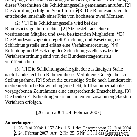
dieser Vorschriften die Schlichtungsstelle gemeinsam anrufen.
[2]
Die Anrufung erfolgt in Schriftform.
2
[3] Die Bundesnetzagentur
entscheidet innerhalb einer Frist von höchstens zwei Monaten.
(2)
3
[1] Die Schlichtungsstelle wird bei der
Bundesnetzagentur errichtet.
[2] Sie besteht aus einem
vorsitzenden Mitglied und zwei beisitzenden Mitgliedern.
4
[3]
Die Bundesnetzagentur regelt Errichtung und Besetzung der
Schlichtungsstelle und erlässt eine Verfahrensordnung.
5
[4]
Errichtung und Besetzung der Schlichtungsstelle sowie die
Verfahrensordnung sind von der Bundesnetzagentur zu
veröffentlichen.
(3)
[1] Die Schlichtungsstelle gibt der zuständigen Stelle
nach Landesrecht im Rahmen dieses Verfahrens Gelegenheit zur
Stellungnahme.
[2] Sofern die zuständige Stelle nach Landesrecht
medienrechtliche Einwendungen erhebt, trifft sie innerhalb des
vorgegebenen Zeitrahmens eine entsprechende Entscheidung.
[3]
Die beiden Entscheidungen können in einem zusammengefassten
Verfahren erfolgen.
[26. Juni 2004–24. Februar 2007]
Anmerkungen:
1
. 26. Juni 2004: § 152 Abs. 1 S. 1 des
Gesetzes vom 22. Juni 2004
.
2
. 24. Februar 2007: Artt. 2 Nr. 35, 5 Nr. 1 S. 1 des
Gesetzes vom