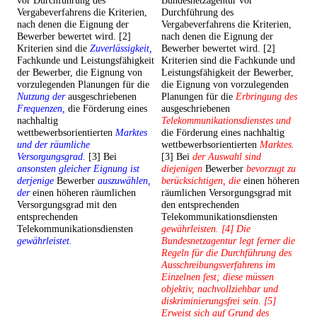
vor Durchführung des
Bundesnetzagentur vor
Vergabeverfahrens die Kriterien,
Durchführung des
nach denen die Eignung der
Vergabeverfahrens die Kriterien,
Bewerber bewertet wird. [2]
nach denen die Eignung der
Kriterien sind die
Zuverlässigkeit,
Bewerber bewertet wird. [2]
Fachkunde und Leistungsfähigkeit
Kriterien sind die Fachkunde und
der Bewerber, die Eignung von
Leistungsfähigkeit der Bewerber,
vorzulegenden Planungen für die
die Eignung von vorzulegenden
Nutzung der
ausgeschriebenen
Planungen für die
Erbringung des
Frequenzen,
die Förderung eines
ausgeschriebenen
nachhaltig
Telekommunikationsdienstes und
wettbewerbsorientierten
Marktes
die Förderung eines nachhaltig
und der räumliche
wettbewerbsorientierten
Marktes.
Versorgungsgrad.
[3] Bei
[3] Bei
der Auswahl sind
ansonsten gleicher Eignung ist
diejenigen
Bewerber
bevorzugt zu
derjenige
Bewerber
auszuwählen,
berücksichtigen, die
einen höheren
der
einen höheren räumlichen
räumlichen Versorgungsgrad mit
Versorgungsgrad mit den
den entsprechenden
entsprechenden
Telekommunikationsdiensten
Telekommunikationsdiensten
gewährleisten. [4] Die
gewährleistet.
Bundesnetzagentur legt ferner die
Regeln für die Durchführung des
Ausschreibungsverfahrens im
Einzelnen fest; diese müssen
objektiv, nachvollziehbar und
diskriminierungsfrei sein. [5]
Erweist sich auf Grund des