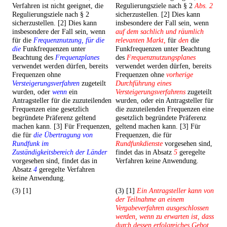
Verfahren ist nicht geeignet, die
Regulierungsziele nach § 2
Abs. 2
Regulierungsziele nach § 2
sicherzustellen. [2] Dies kann
sicherzustellen. [2] Dies kann
insbesondere der Fall sein, wenn
insbesondere der Fall sein, wenn
auf dem sachlich und räumlich
für die
Frequenznutzung, für die
relevanten Markt,
für
den
die
die
Funkfrequenzen unter
Funkfrequenzen unter Beachtung
Beachtung des
Frequenzplanes
des
Frequenznutzungsplanes
verwendet werden dürfen, bereits
verwendet werden dürfen, bereits
Frequenzen ohne
Frequenzen ohne
vorherige
Versteigerungsverfahren
zugeteilt
Durchführung eines
wurden, oder
wenn
ein
Versteigerungsverfahrens
zugeteilt
Antragsteller für die zuzuteilenden
wurden, oder ein Antragsteller für
Frequenzen eine gesetzlich
die zuzuteilenden Frequenzen eine
begründete Präferenz geltend
gesetzlich begründete Präferenz
machen kann. [3] Für Frequenzen,
geltend machen kann. [3] Für
die für
die Übertragung von
Frequenzen, die für
Rundfunk im
Rundfunkdienste
vorgesehen sind,
Zuständigkeitsbereich der Länder
findet das in Absatz
5
geregelte
vorgesehen sind, findet das in
Verfahren keine Anwendung.
Absatz
4
geregelte Verfahren
keine Anwendung.
(3) [1]
(3) [1]
Ein Antragsteller kann von
der Teilnahme an einem
Vergabeverfahren ausgeschlossen
werden, wenn zu erwarten ist, dass
durch dessen erfolgreiches Gebot