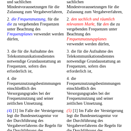
und sachlichen
sachlichen
Mindestvoraussetzungen für die
Mindestvoraussetzungen für die
Zulassung zum Vergabeverfahren,
Zulassung zum Vergabeverfahren,
2.
die Frequenznutzung,
für die
2.
den sachlich und räumlich
die
zu vergebenden Frequenzen
relevanten Markt,
für
den
die zu
unter Beachtung des
vergebenden Frequenzen unter
Frequenzplanes
verwendet werden
Beachtung des
dürfen,
Frequenznutzungsplanes
verwendet werden dürfen,
3. die für die Aufnahme des
3. die für die Aufnahme des
Telekommunikationsdienstes
Telekommunikationsdienstes
notwendige Grundausstattung an
notwendige Grundausstattung an
Frequenzen, sofern dies
Frequenzen, sofern dies
erforderlich ist,
erforderlich ist,
4. die
4. die
Frequenznutzungsbestimmungen
Frequenznutzungsbestimmungen
einschließlich des
einschließlich des
Versorgungsgrades bei der
Versorgungsgrades bei der
Frequenznutzung und seiner
Frequenznutzung und seiner
zeitlichen Umsetzung.
zeitlichen Umsetzung.
(4)
[1] Im Falle der Versteigerung
(5)
[1] Im Falle der Versteigerung
legt die Bundesnetzagentur vor
legt die Bundesnetzagentur vor
der Durchführung des
der Durchführung des
Vergabeverfahrens die Regeln für
Vergabeverfahrens die Regeln für
die Durchführung des
die Durchführung des