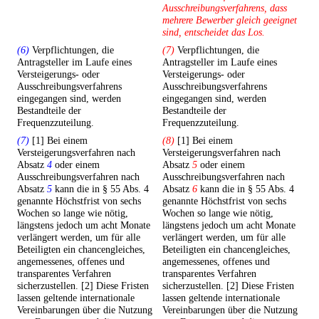
Ausschreibungsverfahrens, dass
mehrere Bewerber gleich geeignet
sind, entscheidet das Los.
(6)
Verpflichtungen, die
(7)
Verpflichtungen, die
Antragsteller im Laufe eines
Antragsteller im Laufe eines
Versteigerungs- oder
Versteigerungs- oder
Ausschreibungsverfahrens
Ausschreibungsverfahrens
eingegangen sind, werden
eingegangen sind, werden
Bestandteile der
Bestandteile der
Frequenzzuteilung.
Frequenzzuteilung.
(7)
[1] Bei einem
(8)
[1] Bei einem
Versteigerungsverfahren nach
Versteigerungsverfahren nach
Absatz
4
oder einem
Absatz
5
oder einem
Ausschreibungsverfahren nach
Ausschreibungsverfahren nach
Absatz
5
kann die in § 55 Abs. 4
Absatz
6
kann die in § 55 Abs. 4
genannte Höchstfrist von sechs
genannte Höchstfrist von sechs
Wochen so lange wie nötig,
Wochen so lange wie nötig,
längstens jedoch um acht Monate
längstens jedoch um acht Monate
verlängert werden, um für alle
verlängert werden, um für alle
Beteiligten ein chancengleiches,
Beteiligten ein chancengleiches,
angemessenes, offenes und
angemessenes, offenes und
transparentes Verfahren
transparentes Verfahren
sicherzustellen. [2] Diese Fristen
sicherzustellen. [2] Diese Fristen
lassen geltende internationale
lassen geltende internationale
Vereinbarungen über die Nutzung
Vereinbarungen über die Nutzung