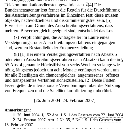
Telekommunikationsdiensten gewährleisten.
7
[4] Die
Bundesnetzagentur legt ferner die Regeln für die Durchführung
des Ausschreibungsverfahrens im Einzelnen fest; diese müssen
objektiv, nachvollziehbar und diskriminierungsfrei sein.
[5]
Erweist sich auf Grund des Ausschreibungsverfahrens, dass
mehrere Bewerber gleich geeignet sind, entscheidet das Los.
(7) Verpflichtungen, die Antragsteller im Laufe eines
Versteigerungs- oder Ausschreibungsverfahrens eingegangen
sind, werden Bestandteile der Frequenzzuteilung.
(8)
[1] Bei einem Versteigerungsverfahren nach Absatz 5
oder einem Ausschreibungsverfahren nach Absatz 6 kann die in §
55 Abs. 4 genannte Höchstfrist von sechs Wochen so lange wie
nötig, längstens jedoch um acht Monate verlängert werden, um
für alle Beteiligten ein chancengleiches, angemessenes, offenes
und transparentes Verfahren sicherzustellen.
[2] Diese Fristen
lassen geltende internationale Vereinbarungen über die Nutzung
von Frequenzen und die Satellitenkoordinierung unberührt.
[26. Juni 2004–24. Februar 2007]
Anmerkungen:
1
. 26. Juni 2004: § 152 Abs. 1 S. 1 des
Gesetzes vom 22. Juni 2004
.
2
. 24. Februar 2007: Artt. 2 Nr. 35, 5 Nr. 1 S. 1 des
Gesetzes vom
18. Februar 2007
.