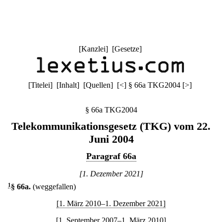
[
Kanzlei
] [
Gesetze
]
[
Titelei
] [
Inhalt
] [
Quellen
]
[
<
]
§ 66a TKG2004
[
>
]
§ 66a TKG2004
Telekommunikationsgesetz (TKG) vom 22.
Juni 2004
Paragraf 66a
[1. Dezember 2021]
1
§ 66a
.
(weggefallen)
[1. März 2010–1. Dezember 2021]
[1. September 2007–1. März 2010]