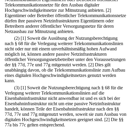
Telekommunikationsnetze für den Ausbau digitaler
Hochgeschwindigkeitsnetze zur Mitnutzung anbieten.
[2]
Eigentümer oder Betreiber öffentlicher Telekommunikationsnetze
dürfen ihre passiven Netzinfrastrukturen Eigentümern oder
Betreibern anderer öffentlicher Versorgungsnetze für deren
Netzausbau zur Mitnutzung anbieten.
(2)
[1] Soweit die Ausübung der Nutzungsberechtigung
nach § 68 für die Verlegung weiterer Telekommunikationslinien
nicht oder nur mit einem unverhältnismäßig hohen Aufwand
möglich ist, können andere passive Netzinfrastrukturen
öffentlicher Versorgungsnetzbetreiber unter den Voraussetzungen
der §§ 77d, 77e und 77g mitgenutzt werden.
[2] Dies gilt
unabhängig davon, ob die Telekommunikationslinie zum Aufbau
eines digitalen Hochgeschwindigkeitsnetzes genutzt werden
kann.
(3)
[1] Soweit die Nutzungsberechtigung nach § 68 für die
Verlegung weiterer Telekommunikationslinien auf die
Eisenbahninfrastruktur nicht anwendbar ist und es sich bei der
Eisenbahninfrastruktur nicht um eine passive Netzinfrastruktur
handelt, können Teile der Eisenbahninfrastruktur nach den §§
77d, 77e und 77g mitgenutzt werden, soweit sie zum Ausbau von
digitalen Hochgeschwindigkeitsnetzen geeignet sind.
[2] Die §§
77a bis 77c gelten entsprechend.