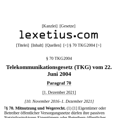
[
Kanzlei
] [
Gesetze
]
[
Titelei
] [
Inhalt
] [
Quellen
]
[
<
]
§ 70 TKG2004
[
>
]
§ 70 TKG2004
Telekommunikationsgesetz (TKG) vom 22.
Juni 2004
Paragraf 70
[1. Dezember 2021]
[10. November 2016–1. Dezember 2021]
1
§ 70
.
Mitnutzung und Wegerecht.
(1)
[1] Eigentümer oder
Betreiber öffentlicher Versorgungsnetze dürfen ihre passiven
Netzinfrastrukturen Eigentümern oder Betreibern öffentlicher