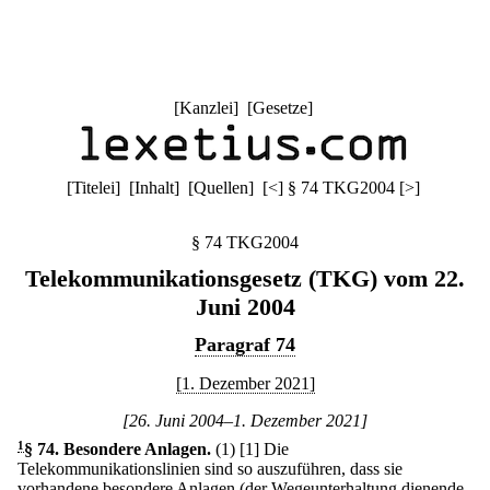
[
Kanzlei
] [
Gesetze
]
[
Titelei
] [
Inhalt
] [
Quellen
]
[
<
]
§ 74 TKG2004
[
>
]
§ 74 TKG2004
Telekommunikationsgesetz (TKG) vom 22.
Juni 2004
Paragraf 74
[1. Dezember 2021]
[26. Juni 2004–1. Dezember 2021]
1
§ 74
.
Besondere Anlagen.
(1)
[1] Die
Telekommunikationslinien sind so auszuführen, dass sie
vorhandene besondere Anlagen (der Wegeunterhaltung dienende