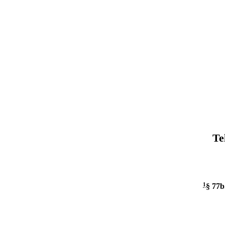
Te
1
§ 77b