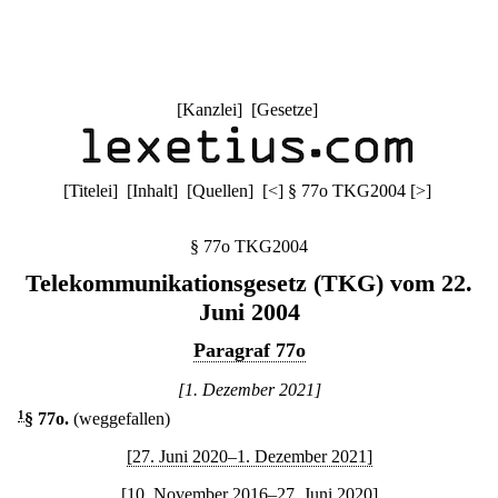
[
Kanzlei
] [
Gesetze
]
[
Titelei
] [
Inhalt
] [
Quellen
]
[
<
]
§ 77o TKG2004
[
>
]
§ 77o TKG2004
Telekommunikationsgesetz (TKG) vom 22.
Juni 2004
Paragraf 77o
[1. Dezember 2021]
1
§ 77o
.
(weggefallen)
[27. Juni 2020–1. Dezember 2021]
[10. November 2016–27. Juni 2020]