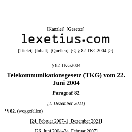
[
Kanzlei
] [
Gesetze
]
[
Titelei
] [
Inhalt
] [
Quellen
]
[
<
]
§ 82 TKG2004
[
>
]
§ 82 TKG2004
Telekommunikationsgesetz (TKG) vom 22.
Juni 2004
Paragraf 82
[1. Dezember 2021]
1
§ 82
.
(weggefallen)
[24. Februar 2007–1. Dezember 2021]
[26. Juni 2004–24. Februar 2007]