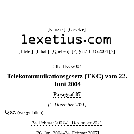
[
Kanzlei
] [
Gesetze
]
[
Titelei
] [
Inhalt
] [
Quellen
]
[
<
]
§ 87 TKG2004
[
>
]
§ 87 TKG2004
Telekommunikationsgesetz (TKG) vom 22.
Juni 2004
Paragraf 87
[1. Dezember 2021]
1
§ 87
.
(weggefallen)
[24. Februar 2007–1. Dezember 2021]
[26. Juni 2004–24. Februar 2007]