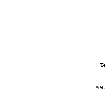
Te
1
§ 91
.