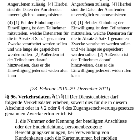
Angerufenen zulässig. [4] Hierbei
Angerufenen zulässig. [4] Hierbei
sind die Daten der Anrufenden
sind die Daten der Anrufenden
unverzüglich zu anonymisieren.
unverzüglich zu anonymisieren.
(4) [1] Bei der Einholung der
(4) [1] Bei der Einholung der
Einwilligung ist dem Teilnehmer
Einwilligung ist dem Teilnehmer
mitzuteilen, welche Datenarten für
mitzuteilen, welche Datenarten für
die in Absatz 3 Satz 1 genannten
die in Absatz 3 Satz 1 genannten
Zwecke verarbeitet werden sollen
Zwecke verarbeitet werden sollen
und wie lange sie gespeichert
und wie lange sie gespeichert
werden sollen. [2] Außerdem ist
werden sollen. [2] Außerdem ist
der Teilnehmer darauf
der Teilnehmer darauf
hinzuweisen, dass er die
hinzuweisen, dass er die
Einwilligung jederzeit widerrufen
Einwilligung jederzeit widerrufen
kann.
kann.
[23. Februar 2010–29. Dezember 2011]
1
§ 96
.
Verkehrsdaten.
2
(1)
3
[1] Der Diensteanbieter darf
folgende Verkehrsdaten erheben, soweit dies für die in diesem
Abschnitt oder in § 2 oder § 4 des Zugangserschwerungsgesetzes
genannten Zwecke erforderlich ist:
1.
die Nummer oder Kennung der beteiligten Anschlüsse
oder der Endeinrichtung, personenbezogene
Berechtigungskennungen, bei Verwendung von
Kundenkarten auch die Kartennummer, bei mobilen