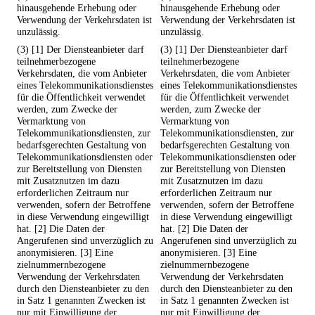
hinausgehende Erhebung oder
hinausgehende Erhebung oder
Verwendung der Verkehrsdaten ist
Verwendung der Verkehrsdaten ist
unzulässig.
unzulässig.
(3) [1] Der Diensteanbieter darf
(3) [1] Der Diensteanbieter darf
teilnehmerbezogene
teilnehmerbezogene
Verkehrsdaten, die vom Anbieter
Verkehrsdaten, die vom Anbieter
eines Telekommunikationsdienstes
eines Telekommunikationsdienstes
für die Öffentlichkeit verwendet
für die Öffentlichkeit verwendet
werden, zum Zwecke der
werden, zum Zwecke der
Vermarktung von
Vermarktung von
Telekommunikationsdiensten, zur
Telekommunikationsdiensten, zur
bedarfsgerechten Gestaltung von
bedarfsgerechten Gestaltung von
Telekommunikationsdiensten oder
Telekommunikationsdiensten oder
zur Bereitstellung von Diensten
zur Bereitstellung von Diensten
mit Zusatznutzen im dazu
mit Zusatznutzen im dazu
erforderlichen Zeitraum nur
erforderlichen Zeitraum nur
verwenden, sofern der Betroffene
verwenden, sofern der Betroffene
in diese Verwendung eingewilligt
in diese Verwendung eingewilligt
hat. [2] Die Daten der
hat. [2] Die Daten der
Angerufenen sind unverzüglich zu
Angerufenen sind unverzüglich zu
anonymisieren. [3] Eine
anonymisieren. [3] Eine
zielnummernbezogene
zielnummernbezogene
Verwendung der Verkehrsdaten
Verwendung der Verkehrsdaten
durch den Diensteanbieter zu den
durch den Diensteanbieter zu den
in Satz 1 genannten Zwecken ist
in Satz 1 genannten Zwecken ist
nur mit Einwilligung der
nur mit Einwilligung der