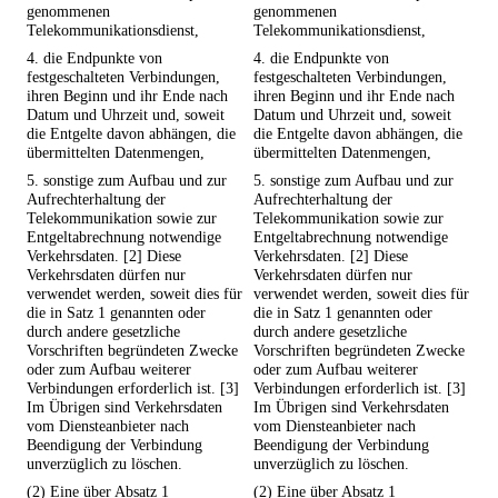
genommenen
genommenen
Telekommunikationsdienst,
Telekommunikationsdienst,
4. die Endpunkte von
4. die Endpunkte von
festgeschalteten Verbindungen,
festgeschalteten Verbindungen,
ihren Beginn und ihr Ende nach
ihren Beginn und ihr Ende nach
Datum und Uhrzeit und, soweit
Datum und Uhrzeit und, soweit
die Entgelte davon abhängen, die
die Entgelte davon abhängen, die
übermittelten Datenmengen,
übermittelten Datenmengen,
5. sonstige zum Aufbau und zur
5. sonstige zum Aufbau und zur
Aufrechterhaltung der
Aufrechterhaltung der
Telekommunikation sowie zur
Telekommunikation sowie zur
Entgeltabrechnung notwendige
Entgeltabrechnung notwendige
Verkehrsdaten. [2] Diese
Verkehrsdaten. [2] Diese
Verkehrsdaten dürfen nur
Verkehrsdaten dürfen nur
verwendet werden, soweit dies für
verwendet werden, soweit dies für
die in Satz 1 genannten oder
die in Satz 1 genannten oder
durch andere gesetzliche
durch andere gesetzliche
Vorschriften begründeten Zwecke
Vorschriften begründeten Zwecke
oder zum Aufbau weiterer
oder zum Aufbau weiterer
Verbindungen erforderlich ist. [3]
Verbindungen erforderlich ist. [3]
Im Übrigen sind Verkehrsdaten
Im Übrigen sind Verkehrsdaten
vom Diensteanbieter nach
vom Diensteanbieter nach
Beendigung der Verbindung
Beendigung der Verbindung
unverzüglich zu löschen.
unverzüglich zu löschen.
(2) Eine über Absatz 1
(2) Eine über Absatz 1