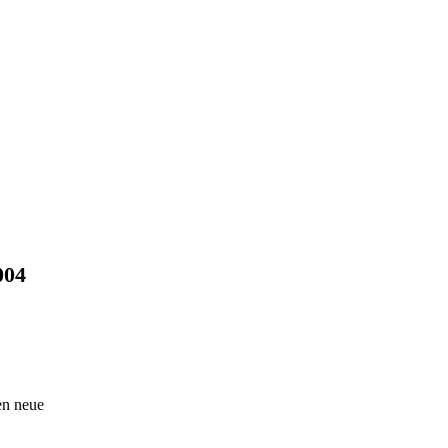
004
en neue