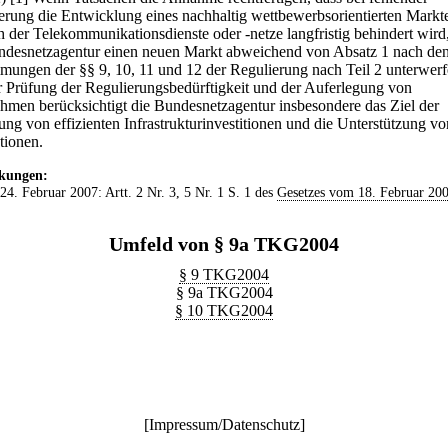
erung die Entwicklung eines nachhaltig wettbewerbsorientierten Markt
h der Telekommunikationsdienste oder -netze langfristig behindert wird
ndesnetzagentur einen neuen Markt abweichend von Absatz 1 nach de
mungen der §§ 9, 10, 11 und 12 der Regulierung nach Teil 2 unterwerf
r Prüfung der Regulierungsbedürftigkeit und der Auferlegung von
men berücksichtigt die Bundesnetzagentur insbesondere das Ziel der
ung von effizienten Infrastrukturinvestitionen und die Unterstützung vo
tionen.
kungen:
 24. Februar 2007: Artt. 2 Nr. 3, 5 Nr. 1 S. 1 des
Gesetzes vom 18. Februar 20
Umfeld von § 9a TKG2004
§ 9 TKG2004
§ 9a TKG2004
§ 10 TKG2004
[
Impressum/Datenschutz
]