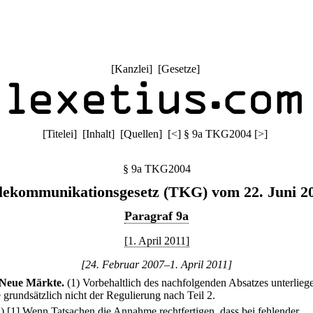
[
Kanzlei
] [
Gesetze
]
[
Titelei
] [
Inhalt
] [
Quellen
]
[
<
]
§ 9a TKG2004
[
>
]
§ 9a TKG2004
lekommunikationsgesetz (TKG) vom 22. Juni 2
Paragraf 9a
[1. April 2011]
[24. Februar 2007–1. April 2011]
Neue Märkte.
(1) Vorbehaltlich des nachfolgenden Absatzes unterlieg
 grundsätzlich nicht der Regulierung nach Teil 2.
2)
[1] Wenn Tatsachen die Annahme rechtfertigen, dass bei fehlender