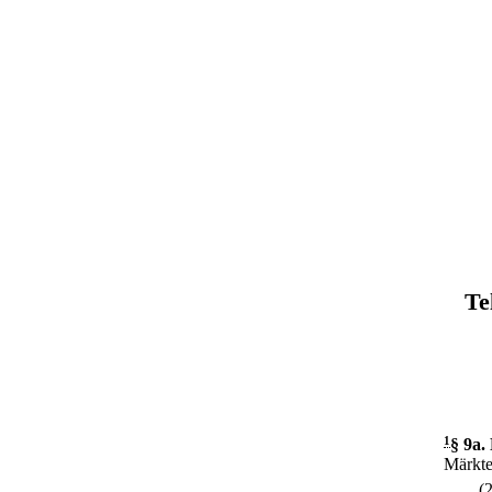
Te
1
§ 9a
.
Märkte
(