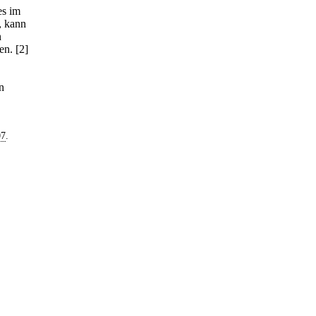
es im
, kann
n
en.
[2]
n
07
.