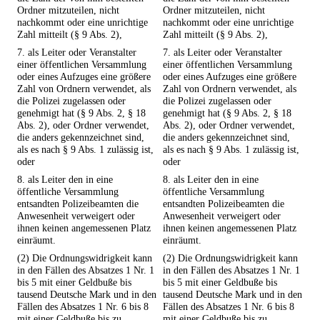
Ordner mitzuteilen, nicht
Ordner mitzuteilen, nicht
nachkommt oder eine unrichtige
nachkommt oder eine unrichtige
Zahl mitteilt (§ 9 Abs. 2),
Zahl mitteilt (§ 9 Abs. 2),
7. als Leiter oder Veranstalter
7. als Leiter oder Veranstalter
einer öffentlichen Versammlung
einer öffentlichen Versammlung
oder eines Aufzuges eine größere
oder eines Aufzuges eine größere
Zahl von Ordnern verwendet, als
Zahl von Ordnern verwendet, als
die Polizei zugelassen oder
die Polizei zugelassen oder
genehmigt hat (§ 9 Abs. 2, § 18
genehmigt hat (§ 9 Abs. 2, § 18
Abs. 2), oder Ordner verwendet,
Abs. 2), oder Ordner verwendet,
die anders gekennzeichnet sind,
die anders gekennzeichnet sind,
als es nach § 9 Abs. 1 zulässig ist,
als es nach § 9 Abs. 1 zulässig ist,
oder
oder
8. als Leiter den in eine
8. als Leiter den in eine
öffentliche Versammlung
öffentliche Versammlung
entsandten Polizeibeamten die
entsandten Polizeibeamten die
Anwesenheit verweigert oder
Anwesenheit verweigert oder
ihnen keinen angemessenen Platz
ihnen keinen angemessenen Platz
einräumt.
einräumt.
(2) Die Ordnungswidrigkeit kann
(2) Die Ordnungswidrigkeit kann
in den Fällen des Absatzes 1 Nr. 1
in den Fällen des Absatzes 1 Nr. 1
bis 5 mit einer Geldbuße bis
bis 5 mit einer Geldbuße bis
tausend Deutsche Mark und in den
tausend Deutsche Mark und in den
Fällen des Absatzes 1 Nr. 6 bis 8
Fällen des Absatzes 1 Nr. 6 bis 8
mit einer Geldbuße bis zu
mit einer Geldbuße bis zu