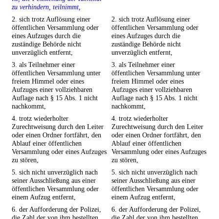
zu verhindern, teilnimmt,
2. sich trotz Auflösung einer
2. sich trotz Auflösung einer
öffentlichen Versammlung oder
öffentlichen Versammlung oder
eines Aufzuges durch die
eines Aufzuges durch die
zuständige Behörde nicht
zuständige Behörde nicht
unverzüglich entfernt,
unverzüglich entfernt,
3. als Teilnehmer einer
3. als Teilnehmer einer
öffentlichen Versammlung unter
öffentlichen Versammlung unter
freiem Himmel oder eines
freiem Himmel oder eines
Aufzuges einer vollziehbaren
Aufzuges einer vollziehbaren
Auflage nach § 15 Abs. 1 nicht
Auflage nach § 15 Abs. 1 nicht
nachkommt,
nachkommt,
4. trotz wiederholter
4. trotz wiederholter
Zurechtweisung durch den Leiter
Zurechtweisung durch den Leiter
oder einen Ordner fortfährt, den
oder einen Ordner fortfährt, den
Ablauf einer öffentlichen
Ablauf einer öffentlichen
Versammlung oder eines Aufzuges
Versammlung oder eines Aufzuges
zu stören,
zu stören,
5. sich nicht unverzüglich nach
5. sich nicht unverzüglich nach
seiner Ausschließung aus einer
seiner Ausschließung aus einer
öffentlichen Versammlung oder
öffentlichen Versammlung oder
einem Aufzug entfernt,
einem Aufzug entfernt,
6. der Aufforderung der Polizei,
6. der Aufforderung der Polizei,
die Zahl der von ihm bestellten
die Zahl der von ihm bestellten