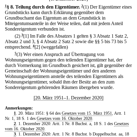
1
§ 8
.
Teilung durch den Eigentümer.
2
(1) Der Eigentümer eines
Grundstücks kann durch Erklärung gegenüber dem
Grundbuchamt das Eigentum an dem Grundstück in
Miteigentumsanteile in der Weise teilen, daß mit jedem Anteil
Sondereigentum verbunden ist.
(2)
3
[1] Im Falle des Absatzes 1 gelten § 3 Absatz 1 Satz 2,
Absatz 2 und 3, § 4 Absatz 2 Satz 2 sowie die §§ 5 bis 73 bis 5
entsprechend.
4
[2] (weggefallen)
5
(3) Wer einen Anspruch auf Übertragung von
Wohnungseigentum gegen den teilenden Eigentümer hat, der
durch Vormerkung im Grundbuch gesichert ist, gilt gegenüber der
Gemeinschaft der Wohnungseigentümer und den anderen
Wohnungseigentümern anstelle des teilenden Eigentümers als
Wohnungseigentümer, sobald ihm der Besitz an den zum
Sondereigentum gehörenden Räumen übergeben wurde.
[20. März 1951–1. Dezember 2020]
Anmerkungen:
1
. 20. März 1951: § 64 des
Gesetzes vom 15. März 1951
, Artt. 1
Nr. 1, 18 S. 1 des
Gesetzes vom 16. Oktober 2020
.
2
. 1. Dezember 2020: Artt. 1 Nr. 8 Buchst. a, 18 S. 1 des
Gesetzes
vom 16. Oktober 2020
.
3
. 1. Dezember 2020: Artt. 1 Nr. 8 Buchst. b Doppelbuchst. aa, 18