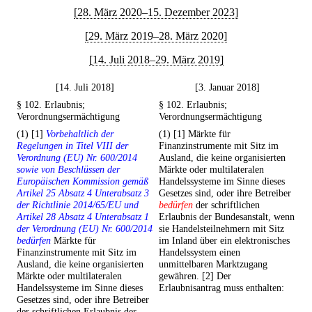
[28. März 2020–15. Dezember 2023]
[29. März 2019–28. März 2020]
[14. Juli 2018–29. März 2019]
[14. Juli 2018]
[3. Januar 2018]
§ 102. Erlaubnis;
§ 102. Erlaubnis;
Verordnungsermächtigung
Verordnungsermächtigung
(1) [1]
Vorbehaltlich der
(1) [1] Märkte für
Regelungen in Titel VIII der
Finanzinstrumente mit Sitz im
Verordnung (EU) Nr. 600/2014
Ausland, die keine organisierten
sowie von Beschlüssen der
Märkte oder multilateralen
Europäischen Kommission gemäß
Handelssysteme im Sinne dieses
Artikel 25 Absatz 4 Unterabsatz 3
Gesetzes sind, oder ihre Betreiber
der Richtlinie 2014/65/EU und
bedürfen
der schriftlichen
Artikel 28 Absatz 4 Unterabsatz 1
Erlaubnis der Bundesanstalt, wenn
der Verordnung (EU) Nr. 600/2014
sie Handelsteilnehmern mit Sitz
bedürfen
Märkte für
im Inland über ein elektronisches
Finanzinstrumente mit Sitz im
Handelssystem einen
Ausland, die keine organisierten
unmittelbaren Marktzugang
Märkte oder multilateralen
gewähren. [2] Der
Handelssysteme im Sinne dieses
Erlaubnisantrag muss enthalten:
Gesetzes sind, oder ihre Betreiber
der schriftlichen Erlaubnis der