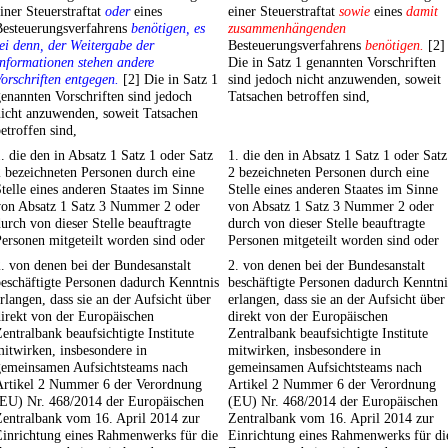
iner Steuerstraftat
oder
eines
einer Steuerstraftat
sowie
eines
damit
Besteuerungsverfahrens
benötigen, es
zusammenhängenden
ei denn, der Weitergabe der
Besteuerungsverfahrens
benötigen.
[2]
nformationen stehen andere
Die in Satz 1 genannten Vorschriften
orschriften entgegen.
[2] Die in Satz 1
sind jedoch nicht anzuwenden, soweit
enannten Vorschriften sind jedoch
Tatsachen betroffen sind,
icht anzuwenden, soweit Tatsachen
etroffen sind,
. die den in Absatz 1 Satz 1 oder Satz
1. die den in Absatz 1 Satz 1 oder Satz
 bezeichneten Personen durch eine
2 bezeichneten Personen durch eine
telle eines anderen Staates im Sinne
Stelle eines anderen Staates im Sinne
von Absatz 1 Satz 3 Nummer 2 oder
von Absatz 1 Satz 3 Nummer 2 oder
urch von dieser Stelle beauftragte
durch von dieser Stelle beauftragte
ersonen mitgeteilt worden sind oder
Personen mitgeteilt worden sind oder
. von denen bei der Bundesanstalt
2. von denen bei der Bundesanstalt
eschäftigte Personen dadurch Kenntnis
beschäftigte Personen dadurch Kenntni
rlangen, dass sie an der Aufsicht über
erlangen, dass sie an der Aufsicht über
irekt von der Europäischen
direkt von der Europäischen
entralbank beaufsichtigte Institute
Zentralbank beaufsichtigte Institute
itwirken, insbesondere in
mitwirken, insbesondere in
gemeinsamen Aufsichtsteams nach
gemeinsamen Aufsichtsteams nach
Artikel 2 Nummer 6 der Verordnung
Artikel 2 Nummer 6 der Verordnung
(EU) Nr. 468/2014 der Europäischen
(EU) Nr. 468/2014 der Europäischen
Zentralbank vom 16. April 2014 zur
Zentralbank vom 16. April 2014 zur
Einrichtung eines Rahmenwerks für die
Einrichtung eines Rahmenwerks für di