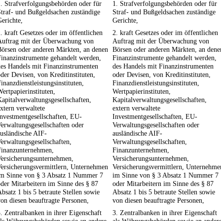
. Strafverfolgungsbehörden oder für
1. Strafverfolgungsbehörden oder für
traf- und Bußgeldsachen zuständige
Straf- und Bußgeldsachen zuständige
erichte,
Gerichte,
. kraft Gesetzes oder im öffentlichen
2. kraft Gesetzes oder im öffentlichen
Auftrag mit der Überwachung von
Auftrag mit der Überwachung von
Börsen oder anderen Märkten, an denen
Börsen oder anderen Märkten, an dene
Finanzinstrumente gehandelt werden,
Finanzinstrumente gehandelt werden,
des Handels mit Finanzinstrumenten
des Handels mit Finanzinstrumenten
der Devisen, von Kreditinstituten,
oder Devisen, von Kreditinstituten,
inanzdienstleistungsinstituten,
Finanzdienstleistungsinstituten,
ertpapierinstituten,
Wertpapierinstituten,
apitalverwaltungsgesellschaften,
Kapitalverwaltungsgesellschaften,
xtern verwaltete
extern verwaltete
nvestmentgesellschaften, EU-
Investmentgesellschaften, EU-
erwaltungsgesellschaften oder
Verwaltungsgesellschaften oder
usländische AIF-
ausländische AIF-
erwaltungsgesellschaften,
Verwaltungsgesellschaften,
Finanzunternehmen,
Finanzunternehmen,
Versicherungsunternehmen,
Versicherungsunternehmen,
Versicherungsvermittlern, Unternehmen
Versicherungsvermittlern, Unternehme
im Sinne von § 3 Absatz 1 Nummer 7
im Sinne von § 3 Absatz 1 Nummer 7
der Mitarbeitern im Sinne des § 87
oder Mitarbeitern im Sinne des § 87
bsatz 1 bis 5 betraute Stellen sowie
Absatz 1 bis 5 betraute Stellen sowie
on diesen beauftragte Personen,
von diesen beauftragte Personen,
. Zentralbanken in ihrer Eigenschaft
3. Zentralbanken in ihrer Eigenschaft