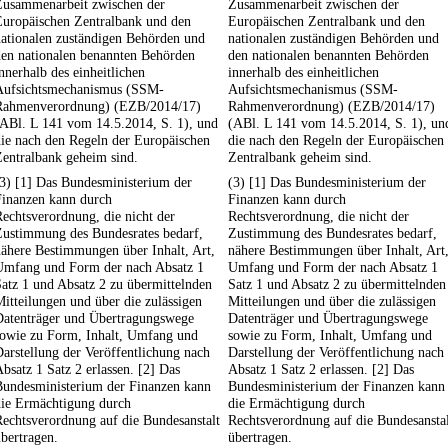
Zusammenarbeit zwischen der
Zusammenarbeit zwischen der
Europäischen Zentralbank und den
Europäischen Zentralbank und den
nationalen zuständigen Behörden und
nationalen zuständigen Behörden und
den nationalen benannten Behörden
den nationalen benannten Behörden
nnerhalb des einheitlichen
innerhalb des einheitlichen
Aufsichtsmechanismus (SSM-
Aufsichtsmechanismus (SSM-
Rahmenverordnung) (EZB/2014/17)
Rahmenverordnung) (EZB/2014/17)
(ABl. L 141 vom 14.5.2014, S. 1), und
(ABl. L 141 vom 14.5.2014, S. 1), un
ie nach den Regeln der Europäischen
die nach den Regeln der Europäischen
entralbank geheim sind.
Zentralbank geheim sind.
3) [1] Das Bundesministerium der
(3) [1] Das Bundesministerium der
Finanzen kann durch
Finanzen kann durch
echtsverordnung, die nicht der
Rechtsverordnung, die nicht der
Zustimmung des Bundesrates bedarf,
Zustimmung des Bundesrates bedarf,
ähere Bestimmungen über Inhalt, Art,
nähere Bestimmungen über Inhalt, Art
Umfang und Form der nach Absatz 1
Umfang und Form der nach Absatz 1
atz 1 und Absatz 2 zu übermittelnden
Satz 1 und Absatz 2 zu übermittelnden
itteilungen und über die zulässigen
Mitteilungen und über die zulässigen
Datenträger und Übertragungswege
Datenträger und Übertragungswege
sowie zu Form, Inhalt, Umfang und
sowie zu Form, Inhalt, Umfang und
arstellung der Veröffentlichung nach
Darstellung der Veröffentlichung nach
bsatz 1 Satz 2 erlassen. [2] Das
Absatz 1 Satz 2 erlassen. [2] Das
Bundesministerium der Finanzen kann
Bundesministerium der Finanzen kann
die Ermächtigung durch
die Ermächtigung durch
echtsverordnung auf die Bundesanstalt
Rechtsverordnung auf die Bundesansta
bertragen.
übertragen.