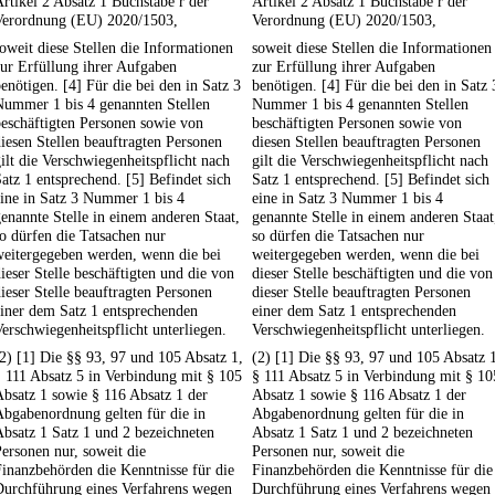
rtikel 2 Absatz 1 Buchstabe r der
Artikel 2 Absatz 1 Buchstabe r der
Verordnung (EU) 2020/1503,
Verordnung (EU) 2020/1503,
oweit diese Stellen die Informationen
soweit diese Stellen die Informationen
ur Erfüllung ihrer Aufgaben
zur Erfüllung ihrer Aufgaben
enötigen. [4] Für die bei den in Satz 3
benötigen. [4] Für die bei den in Satz 
Nummer 1 bis 4 genannten Stellen
Nummer 1 bis 4 genannten Stellen
eschäftigten Personen sowie von
beschäftigten Personen sowie von
iesen Stellen beauftragten Personen
diesen Stellen beauftragten Personen
ilt die Verschwiegenheitspflicht nach
gilt die Verschwiegenheitspflicht nach
atz 1 entsprechend. [5] Befindet sich
Satz 1 entsprechend. [5] Befindet sich
ine in Satz 3 Nummer 1 bis 4
eine in Satz 3 Nummer 1 bis 4
enannte Stelle in einem anderen Staat,
genannte Stelle in einem anderen Staat
o dürfen die Tatsachen nur
so dürfen die Tatsachen nur
weitergegeben werden, wenn die bei
weitergegeben werden, wenn die bei
ieser Stelle beschäftigten und die von
dieser Stelle beschäftigten und die von
ieser Stelle beauftragten Personen
dieser Stelle beauftragten Personen
iner dem Satz 1 entsprechenden
einer dem Satz 1 entsprechenden
erschwiegenheitspflicht unterliegen.
Verschwiegenheitspflicht unterliegen.
2) [1] Die §§ 93, 97 und 105 Absatz 1,
(2) [1] Die §§ 93, 97 und 105 Absatz 
 111 Absatz 5 in Verbindung mit § 105
§ 111 Absatz 5 in Verbindung mit § 10
bsatz 1 sowie § 116 Absatz 1 der
Absatz 1 sowie § 116 Absatz 1 der
bgabenordnung gelten für die in
Abgabenordnung gelten für die in
bsatz 1 Satz 1 und 2 bezeichneten
Absatz 1 Satz 1 und 2 bezeichneten
ersonen nur, soweit die
Personen nur, soweit die
inanzbehörden die Kenntnisse für die
Finanzbehörden die Kenntnisse für die
Durchführung eines Verfahrens wegen
Durchführung eines Verfahrens wegen