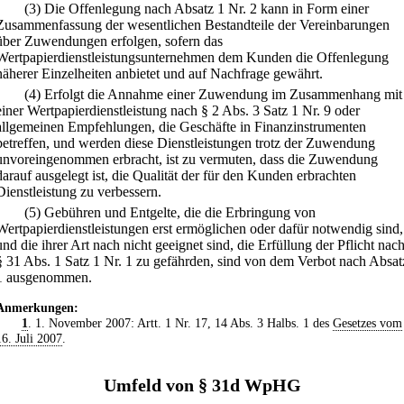
(3) Die Offenlegung nach Absatz 1 Nr. 2 kann in Form einer
Zusammenfassung der wesentlichen Bestandteile der Vereinbarungen
über Zuwendungen erfolgen, sofern das
Wertpapierdienstleistungsunternehmen dem Kunden die Offenlegung
näherer Einzelheiten anbietet und auf Nachfrage gewährt.
(4) Erfolgt die Annahme einer Zuwendung im Zusammenhang mit
einer Wertpapierdienstleistung nach § 2 Abs. 3 Satz 1 Nr. 9 oder
allgemeinen Empfehlungen, die Geschäfte in Finanzinstrumenten
betreffen, und werden diese Dienstleistungen trotz der Zuwendung
unvoreingenommen erbracht, ist zu vermuten, dass die Zuwendung
darauf ausgelegt ist, die Qualität der für den Kunden erbrachten
Dienstleistung zu verbessern.
(5) Gebühren und Entgelte, die die Erbringung von
Wertpapierdienstleistungen erst ermöglichen oder dafür notwendig sind,
und die ihrer Art nach nicht geeignet sind, die Erfüllung der Pflicht nac
§ 31 Abs. 1 Satz 1 Nr. 1 zu gefährden, sind von dem Verbot nach Absat
1 ausgenommen.
Anmerkungen:
1
. 1. November 2007: Artt. 1 Nr. 17, 14 Abs. 3 Halbs. 1 des
Gesetzes vom
16. Juli 2007
.
Umfeld von § 31d WpHG