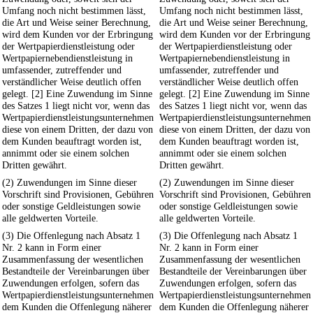
Umfang noch nicht bestimmen lässt,
Umfang noch nicht bestimmen lässt,
die Art und Weise seiner Berechnung,
die Art und Weise seiner Berechnung,
wird dem Kunden vor der Erbringung
wird dem Kunden vor der Erbringung
der Wertpapierdienstleistung oder
der Wertpapierdienstleistung oder
Wertpapiernebendienstleistung in
Wertpapiernebendienstleistung in
umfassender, zutreffender und
umfassender, zutreffender und
verständlicher Weise deutlich offen
verständlicher Weise deutlich offen
gelegt. [2] Eine Zuwendung im Sinne
gelegt. [2] Eine Zuwendung im Sinne
des Satzes 1 liegt nicht vor, wenn das
des Satzes 1 liegt nicht vor, wenn das
Wertpapierdienstleistungsunternehmen
Wertpapierdienstleistungsunternehmen
diese von einem Dritten, der dazu von
diese von einem Dritten, der dazu von
dem Kunden beauftragt worden ist,
dem Kunden beauftragt worden ist,
annimmt oder sie einem solchen
annimmt oder sie einem solchen
Dritten gewährt.
Dritten gewährt.
(2) Zuwendungen im Sinne dieser
(2) Zuwendungen im Sinne dieser
Vorschrift sind Provisionen, Gebühren
Vorschrift sind Provisionen, Gebühren
oder sonstige Geldleistungen sowie
oder sonstige Geldleistungen sowie
alle geldwerten Vorteile.
alle geldwerten Vorteile.
(3) Die Offenlegung nach Absatz 1
(3) Die Offenlegung nach Absatz 1
Nr. 2 kann in Form einer
Nr. 2 kann in Form einer
Zusammenfassung der wesentlichen
Zusammenfassung der wesentlichen
Bestandteile der Vereinbarungen über
Bestandteile der Vereinbarungen über
Zuwendungen erfolgen, sofern das
Zuwendungen erfolgen, sofern das
Wertpapierdienstleistungsunternehmen
Wertpapierdienstleistungsunternehmen
dem Kunden die Offenlegung näherer
dem Kunden die Offenlegung näherer