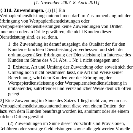
[1. November 2007–8. April 2011]
1
§ 31d
.
Zuwendungen.
(1)
[1] Ein
Wertpapierdienstleistungsunternehmen darf im Zusammenhang mit der
Erbringung von Wertpapierdienstleistungen oder
Wertpapiernebendienstleistungen keine Zuwendungen von Dritten
annehmen oder an Dritte gewähren, die nicht Kunden dieser
Dienstleistung sind, es sei denn,
1.
die Zuwendung ist darauf ausgelegt, die Qualität der für den
Kunden erbrachten Dienstleistung zu verbessern und steht der
ordnungsgemäßen Erbringung der Dienstleistung im Interesse des
Kunden im Sinne des § 31 Abs. 1 Nr. 1 nicht entgegen und
2.
Existenz, Art und Umfang der Zuwendung oder, soweit sich der
Umfang noch nicht bestimmen lässt, die Art und Weise seiner
Berechnung, wird dem Kunden vor der Erbringung der
Wertpapierdienstleistung oder Wertpapiernebendienstleistung in
umfassender, zutreffender und verständlicher Weise deutlich offen
gelegt.
[2] Eine Zuwendung im Sinne des Satzes 1 liegt nicht vor, wenn das
Wertpapierdienstleistungsunternehmen diese von einem Dritten, der
dazu von dem Kunden beauftragt worden ist, annimmt oder sie einem
solchen Dritten gewährt.
(2) Zuwendungen im Sinne dieser Vorschrift sind Provisionen,
Gebühren oder sonstige Geldleistungen sowie alle geldwerten Vorteile.