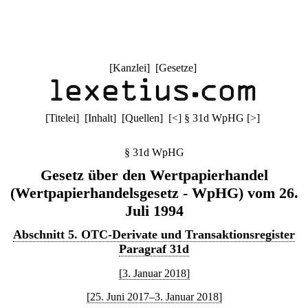
[
Kanzlei
] [
Gesetze
]
[
Titelei
] [
Inhalt
] [
Quellen
]
[
<
]
§ 31d WpHG
[
>
]
§ 31d WpHG
Gesetz über den Wertpapierhandel
(Wertpapierhandelsgesetz - WpHG) vom 26.
Juli 1994
Abschnitt 5. OTC-Derivate und Transaktionsregister
Paragraf 31d
[3. Januar 2018]
[25. Juni 2017–3. Januar 2018]